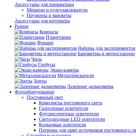
Аксессуары для пневматики
Мишени и пулеулавливатели
Пружины и манжеты
Аксессуары для интерьера
Разное
Компасы
Планетарии
Фонари
Наборы для экспериментов
Барометры и метеостанции
Часы
Глобусы
Экшн-камеры
Металлоискатели
Зонты
Лазерные дальномеры
Фотооборудование
Постоянный свет
Комплекты постоянного света
Галогенные осветители
Флуоресцентные осветители
Светодиодные LED осветители
Кольцевые осветители
Патроны для ламп источников постоянного св
Студийные вспышки