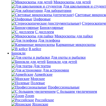
Микроскопы для детей
Для школьников и студен
Для лаборатории
Световые микроск
Цифровые
Стереоскопиче
Бинокулярные
С дисплеем
Микроскопы для пайки
Для телефона
Карманные микроскопы
В кейсе
Бинокли
Для охоты и рыбалки
Бинокли для детей
Для театра
Для астрономии
Армейские
Морские
Полевые
Профессиональные
С большим увеличением
Zoom
Российские
Японские