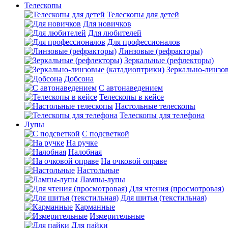
Телескопы
Телескопы для детей
Для новичков
Для любителей
Для профессионалов
Линзовые (рефракторы)
Зеркальные (рефлекторы)
Зеркально-линзо
Добсона
С автонаведением
Телескопы в кейсе
Настольные телескопы
Телескопы для телефона
Лупы
С подсветкой
На ручке
Налобная
На очковой оправе
Настольные
Лампы-лупы
Для чтения (просмотровая)
Для шитья (текстильная)
Карманные
Измерительные
Для пайки