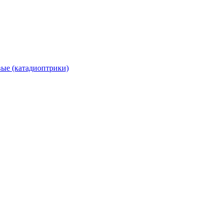
вые (катадиоптрики)