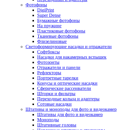
Фотофоны
DigiPrint
Super Dense
Бумажные фотофоны
На пружине
Пластиковые фотофоны
Тканевые фотофоны
Флизелиновые
Светоформирующие насадки и отражатели
Софтбоксы
Насадки для накамерных вспышек
Фотозонты
Отражатели и панели
Рефлекторы
Портретные тарелки
Конусы и оптические насадки
Сферические рассеиватели
Шторки и фильтры
Переходные кольца и адаптеры
Сотовые насадки
Штативы и моноподы для фото и видеокамер
Штативы для фото и видеокамер
Моноподы
Штативные головы