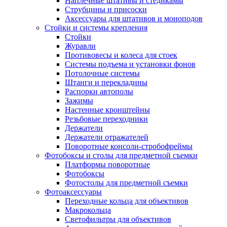
Наплечные штативы и стедикамы
Струбцины и присоски
Аксессуары для штативов и моноподов
Стойки и системы крепления
Стойки
Журавли
Противовесы и колеса для стоек
Системы подъема и установки фонов
Потолочные системы
Штанги и перекладины
Распорки автополы
Зажимы
Настенные кронштейны
Резьбовые переходники
Держатели
Держатели отражателей
Поворотные консоли-стробофреймы
Фотобоксы и столы для предметной съемки
Платформы поворотные
Фотобоксы
Фотостолы для предметной съемки
Фотоаксессуары
Переходные кольца для объективов
Макрокольца
Светофильтры для объективов