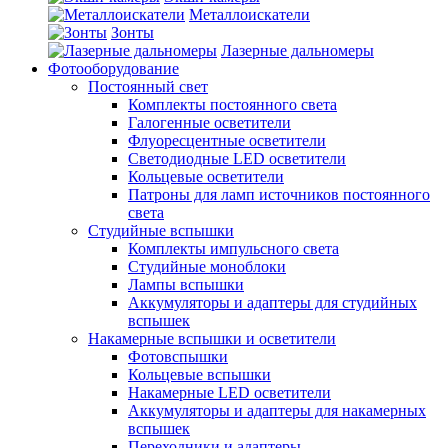
Металлоискатели
Зонты
Лазерные дальномеры
Фотооборудование
Постоянный свет
Комплекты постоянного света
Галогенные осветители
Флуоресцентные осветители
Светодиодные LED осветители
Кольцевые осветители
Патроны для ламп источников постоянного
света
Студийные вспышки
Комплекты импульсного света
Студийные моноблоки
Лампы вспышки
Аккумуляторы и адаптеры для студийных
вспышек
Накамерные вспышки и осветители
Фотовспышки
Кольцевые вспышки
Накамерные LED осветители
Аккумуляторы и адаптеры для накамерных
вспышек
Переходники и адаптеры