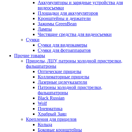
Аккумуляторы и зарядные устройства для
видеосъемки
Площадки для аккумуляторов
Кронштейны и держатели
Зажимы GreenBean
Лампы
Чистящие средства для видеосъемки
Сумки
Сумки для видеокамеры
Сумки для фотоаппаратов
Прочие товары
Прицелы, ЛЦУ, патроны холодной пристрелки,
фальшпатроны
Оптические прицелы
Коллиматорные прицелы
Лазерные целеуказатели
Патроны холодной пристрелки,
фальшпатроны
Black Russian
Wolf
Пневматика
Храбрый Заяц
Крепления для прицелов
Кольца
Боковые кронштейны