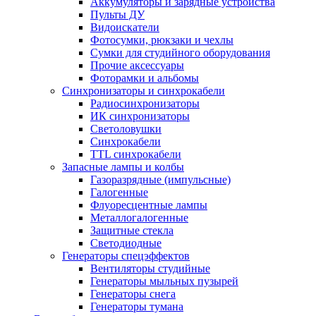
Аккумуляторы и зарядные устройства
Пульты ДУ
Видоискатели
Фотосумки, рюкзаки и чехлы
Сумки для студийного оборудования
Прочие аксессуары
Фоторамки и альбомы
Синхронизаторы и синхрокабели
Радиосинхронизаторы
ИК синхронизаторы
Светоловушки
Синхрокабели
TTL синхрокабели
Запасные лампы и колбы
Газоразрядные (импульсные)
Галогенные
Флуоресцентные лампы
Металлогалогенные
Защитные стекла
Светодиодные
Генераторы спецэффектов
Вентиляторы студийные
Генераторы мыльных пузырей
Генераторы снега
Генераторы тумана