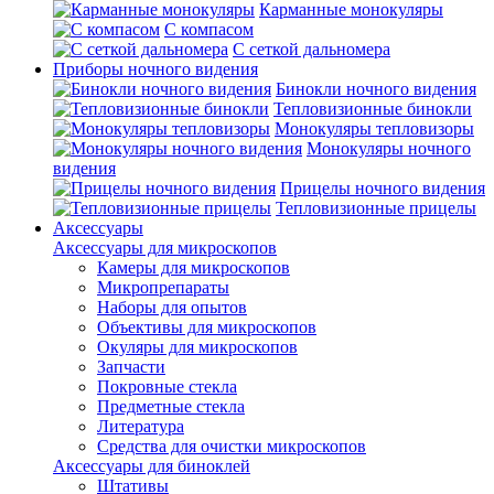
Карманные монокуляры
С компасом
С сеткой дальномера
Приборы ночного видения
Бинокли ночного видения
Тепловизионные бинокли
Монокуляры тепловизоры
Монокуляры ночного
видения
Прицелы ночного видения
Тепловизионные прицелы
Аксессуары
Аксессуары для микроскопов
Камеры для микроскопов
Микропрепараты
Наборы для опытов
Объективы для микроскопов
Окуляры для микроскопов
Запчасти
Покровные стекла
Предметные стекла
Литература
Средства для очистки микроскопов
Аксессуары для биноклей
Штативы