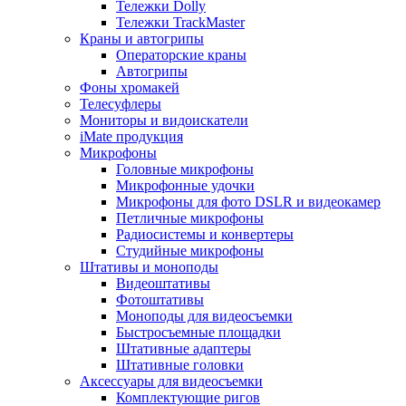
Тележки Dolly
Тележки TrackMaster
Краны и автогрипы
Операторские краны
Автогрипы
Фоны хромакей
Телесуфлеры
Мониторы и видоискатели
iMate продукция
Микрофоны
Головные микрофоны
Микрофонные удочки
Микрофоны для фото DSLR и видеокамер
Петличные микрофоны
Радиосистемы и конвертеры
Студийные микрофоны
Штативы и моноподы
Видеоштативы
Фотоштативы
Моноподы для видеосъемки
Быстросъемные площадки
Штативные адаптеры
Штативные головки
Аксессуары для видеосъемки
Комплектующие ригов