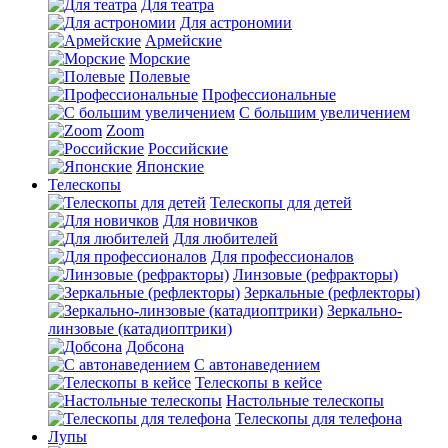
Для театра
Для астрономии
Армейские
Морские
Полевые
Профессиональные
С большим увеличением
Zoom
Российские
Японские
Телескопы
Телескопы для детей
Для новичков
Для любителей
Для профессионалов
Линзовые (рефракторы)
Зеркальные (рефлекторы)
Зеркально-
линзовые (катадиоптрики)
Добсона
С автонаведением
Телескопы в кейсе
Настольные телескопы
Телескопы для телефона
Лупы