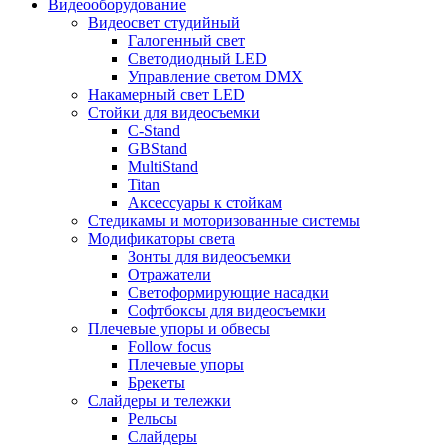
Видеооборудование
Видеосвет студийный
Галогенный свет
Светодиодный LED
Управление светом DMX
Накамерный свет LED
Стойки для видеосъемки
C-Stand
GBStand
MultiStand
Titan
Аксессуары к стойкам
Стедикамы и моторизованные системы
Модификаторы света
Зонты для видеосъемки
Отражатели
Светоформирующие насадки
Софтбоксы для видеосъемки
Плечевые упоры и обвесы
Follow focus
Плечевые упоры
Брекеты
Слайдеры и тележки
Рельсы
Слайдеры