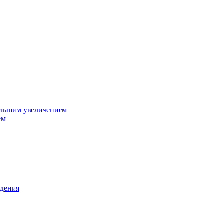
ольшим увеличением
ем
дения