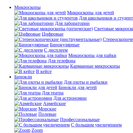
Микроскопы
Микроскопы для детей
Для школьников и студен
Для лаборатории
Световые микроск
Цифровые
Стереоскопиче
Бинокулярные
С дисплеем
Микроскопы для пайки
Для телефона
Карманные микроскопы
В кейсе
Бинокли
Для охоты и рыбалки
Бинокли для детей
Для театра
Для астрономии
Армейские
Морские
Полевые
Профессиональные
С большим увеличением
Zoom