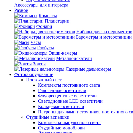
Аксессуары для интерьера
Разное
Компасы
Планетарии
Фонари
Наборы для экспериментов
Барометры и метеостанции
Часы
Глобусы
Экшн-камеры
Металлоискатели
Зонты
Лазерные дальномеры
Фотооборудование
Постоянный свет
Комплекты постоянного света
Галогенные осветители
Флуоресцентные осветители
Светодиодные LED осветители
Кольцевые осветители
Патроны для ламп источников постоянного св
Студийные вспышки
Комплекты импульсного света
Студийные моноблоки