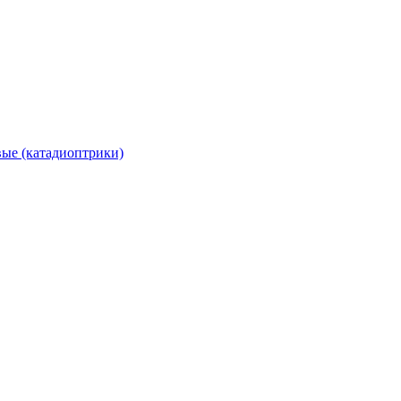
вые (катадиоптрики)