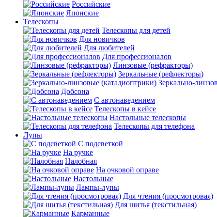
Российские
Японские
Телескопы
Телескопы для детей
Для новичков
Для любителей
Для профессионалов
Линзовые (рефракторы)
Зеркальные (рефлекторы)
Зеркально-линзо
Добсона
С автонаведением
Телескопы в кейсе
Настольные телескопы
Телескопы для телефона
Лупы
С подсветкой
На ручке
Налобная
На очковой оправе
Настольные
Лампы-лупы
Для чтения (просмотровая)
Для шитья (текстильная)
Карманные