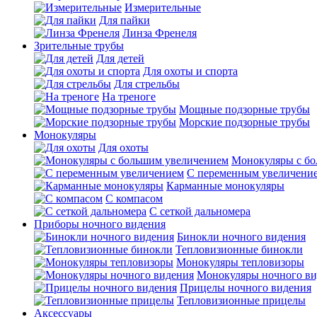
Измерительные
Для пайки
Линза Френеля
Зрительные трубы
Для детей
Для охоты и спорта
Для стрельбы
На треноге
Мощные подзорные трубы
Морские подзорные трубы
Монокуляры
Для охоты
Монокуляры с б
С переменным увеличени
Карманные монокуляры
С компасом
С сеткой дальномера
Приборы ночного видения
Бинокли ночного видения
Тепловизионные бинокли
Монокуляры тепловизоры
Монокуляры ночного ви
Прицелы ночного видения
Тепловизионные прицелы
Аксессуары