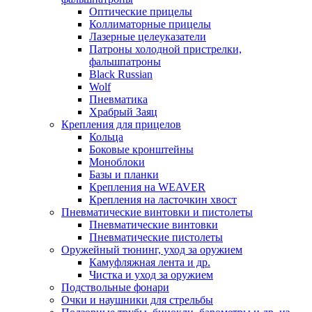
Оптические прицелы
Коллиматорные прицелы
Лазерные целеуказатели
Патроны холодной пристрелки,
фальшпатроны
Black Russian
Wolf
Пневматика
Храбрый Заяц
Крепления для прицелов
Кольца
Боковые кронштейны
Моноблоки
Базы и планки
Крепления на WEAVER
Крепления на ласточкин хвост
Пневматические винтовки и пистолеты
Пневматические винтовки
Пневматические пистолеты
Оружейный тюнинг, уход за оружием
Камуфляжная лента и др.
Чистка и уход за оружием
Подствольные фонари
Очки и наушники для стрельбы