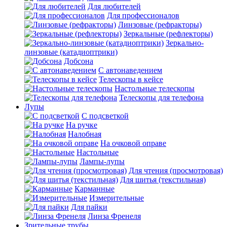
Для любителей
Для профессионалов
Линзовые (рефракторы)
Зеркальные (рефлекторы)
Зеркально-
линзовые (катадиоптрики)
Добсона
С автонаведением
Телескопы в кейсе
Настольные телескопы
Телескопы для телефона
Лупы
С подсветкой
На ручке
Налобная
На очковой оправе
Настольные
Лампы-лупы
Для чтения (просмотровая)
Для шитья (текстильная)
Карманные
Измерительные
Для пайки
Линза Френеля
Зрительные трубы