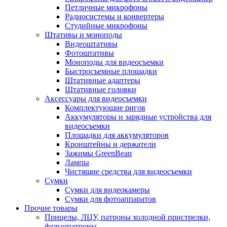
Петличные микрофоны
Радиосистемы и конвертеры
Студийные микрофоны
Штативы и моноподы
Видеоштативы
Фотоштативы
Моноподы для видеосъемки
Быстросъемные площадки
Штативные адаптеры
Штативные головки
Аксессуары для видеосъемки
Комплектующие ригов
Аккумуляторы и зарядные устройства для
видеосъемки
Площадки для аккумуляторов
Кронштейны и держатели
Зажимы GreenBean
Лампы
Чистящие средства для видеосъемки
Сумки
Сумки для видеокамеры
Сумки для фотоаппаратов
Прочие товары
Прицелы, ЛЦУ, патроны холодной пристрелки,
фальшпатроны