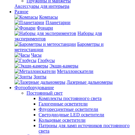
Пружины и манжеты
Аксессуары для интерьера
Разное
Компасы
Планетарии
Фонари
Наборы для
экспериментов
Барометры и
метеостанции
Часы
Глобусы
Экшн-камеры
Металлоискатели
Зонты
Лазерные дальномеры
Фотооборудование
Постоянный свет
Комплекты постоянного света
Галогенные осветители
Флуоресцентные осветители
Светодиодные LED осветители
Кольцевые осветители
Патроны для ламп источников постоянного
света