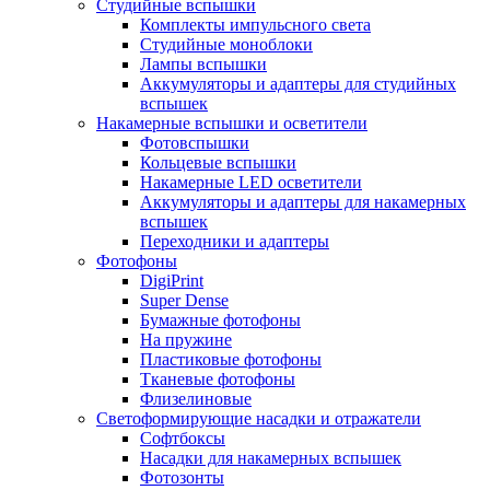
Студийные вспышки
Комплекты импульсного света
Студийные моноблоки
Лампы вспышки
Аккумуляторы и адаптеры для студийных
вспышек
Накамерные вспышки и осветители
Фотовспышки
Кольцевые вспышки
Накамерные LED осветители
Аккумуляторы и адаптеры для накамерных
вспышек
Переходники и адаптеры
Фотофоны
DigiPrint
Super Dense
Бумажные фотофоны
На пружине
Пластиковые фотофоны
Тканевые фотофоны
Флизелиновые
Светоформирующие насадки и отражатели
Софтбоксы
Насадки для накамерных вспышек
Фотозонты