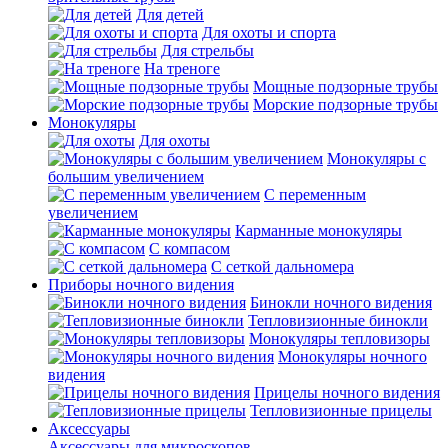
Для детей
Для охоты и спорта
Для стрельбы
На треноге
Мощные подзорные трубы
Морские подзорные трубы
Монокуляры
Для охоты
Монокуляры с
большим увеличением
С переменным
увеличением
Карманные монокуляры
С компасом
С сеткой дальномера
Приборы ночного видения
Бинокли ночного видения
Тепловизионные бинокли
Монокуляры тепловизоры
Монокуляры ночного
видения
Прицелы ночного видения
Тепловизионные прицелы
Аксессуары
Аксессуары для микроскопов