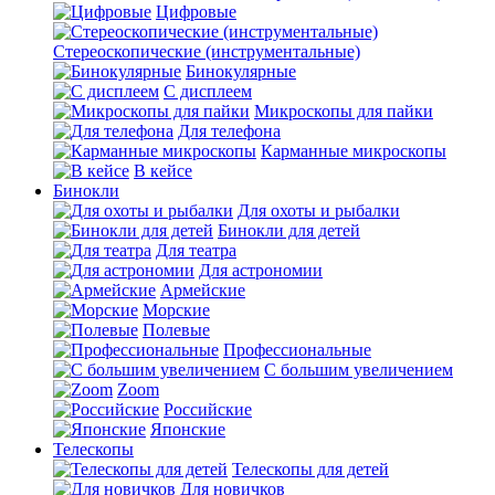
Цифровые
Стереоскопические (инструментальные)
Бинокулярные
С дисплеем
Микроскопы для пайки
Для телефона
Карманные микроскопы
В кейсе
Бинокли
Для охоты и рыбалки
Бинокли для детей
Для театра
Для астрономии
Армейские
Морские
Полевые
Профессиональные
С большим увеличением
Zoom
Российские
Японские
Телескопы
Телескопы для детей
Для новичков