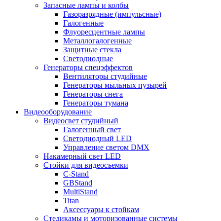
Запасные лампы и колбы
Газоразрядные (импульсные)
Галогенные
Флуоресцентные лампы
Металлогалогенные
Защитные стекла
Светодиодные
Генераторы спецэффектов
Вентиляторы студийные
Генераторы мыльных пузырей
Генераторы снега
Генераторы тумана
Видеооборудование
Видеосвет студийный
Галогенный свет
Светодиодный LED
Управление светом DMX
Накамерный свет LED
Стойки для видеосъемки
C-Stand
GBStand
MultiStand
Titan
Аксессуары к стойкам
Стедикамы и моторизованные системы