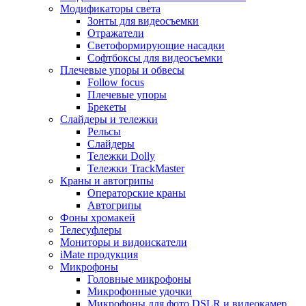
Модификаторы света
Зонты для видеосъемки
Отражатели
Светоформирующие насадки
Софтбоксы для видеосъемки
Плечевые упоры и обвесы
Follow focus
Плечевые упоры
Брекеты
Слайдеры и тележки
Рельсы
Слайдеры
Тележки Dolly
Тележки TrackMaster
Краны и автогрипы
Операторские краны
Автогрипы
Фоны хромакей
Телесуфлеры
Мониторы и видоискатели
iMate продукция
Микрофоны
Головные микрофоны
Микрофонные удочки
Микрофоны для фото DSLR и видеокамер