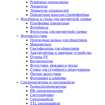
Резьбовые переходники
Держатели
Держатели отражателей
Поворотные консоли-стробофреймы
Фотобоксы и столы для предметной съемки
Платформы поворотные
Фотобоксы
Фотостолы для предметной съемки
Фотоаксессуары
Переходные кольца для объективов
Макрокольца
Светофильтры для объективов
Аккумуляторы и зарядные устройства
Пульты ДУ
Видоискатели
Фотосумки, рюкзаки и чехлы
Сумки для студийного оборудования
Прочие аксессуары
Фоторамки и альбомы
Синхронизаторы и синхрокабели
Радиосинхронизаторы
ИК синхронизаторы
Светоловушки
Синхрокабели
TTL синхрокабели