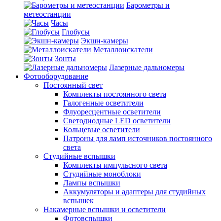
Барометры и
метеостанции
Часы
Глобусы
Экшн-камеры
Металлоискатели
Зонты
Лазерные дальномеры
Фотооборудование
Постоянный свет
Комплекты постоянного света
Галогенные осветители
Флуоресцентные осветители
Светодиодные LED осветители
Кольцевые осветители
Патроны для ламп источников постоянного
света
Студийные вспышки
Комплекты импульсного света
Студийные моноблоки
Лампы вспышки
Аккумуляторы и адаптеры для студийных
вспышек
Накамерные вспышки и осветители
Фотовспышки