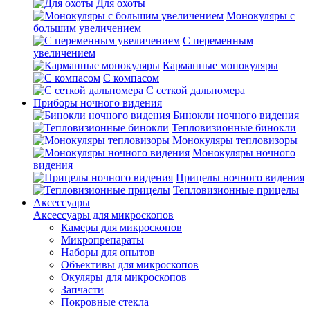
Для охоты
Монокуляры с
большим увеличением
С переменным
увеличением
Карманные монокуляры
С компасом
С сеткой дальномера
Приборы ночного видения
Бинокли ночного видения
Тепловизионные бинокли
Монокуляры тепловизоры
Монокуляры ночного
видения
Прицелы ночного видения
Тепловизионные прицелы
Аксессуары
Аксессуары для микроскопов
Камеры для микроскопов
Микропрепараты
Наборы для опытов
Объективы для микроскопов
Окуляры для микроскопов
Запчасти
Покровные стекла