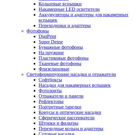
Кольцевые вспышки
Накамерные LED осветители
Аккумуляторы и адаптеры для накамерных
вспышек
Переходники и адаптеры
Фотофоны
DigiPrint
Super Dense
Бумажные фотофоны
На пружине
Пластиковые фотофоны
Тканевые фотофоны
Флизелиновые
Светоформирующие насадки и отражатели
Софтбоксы
Насадки для накамерных вспышек
Фотозонты
Отражатели и панели
Рефлекторы
Портретные тарелки
Конусы и оптические насадки
Сферические рассеиватели
Шторки и фильтры
Переходные кольца и адаптеры
Сотовые насадки