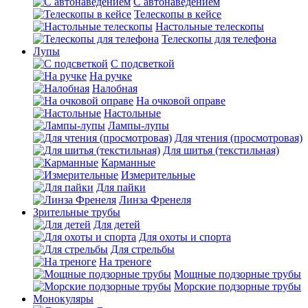
С автонаведением
Телескопы в кейсе
Настольные телескопы
Телескопы для телефона
Лупы
С подсветкой
На ручке
Налобная
На очковой оправе
Настольные
Лампы-лупы
Для чтения (просмотровая)
Для шитья (текстильная)
Карманные
Измерительные
Для пайки
Линза Френеля
Зрительные трубы
Для детей
Для охоты и спорта
Для стрельбы
На треноге
Мощные подзорные трубы
Морские подзорные трубы
Монокуляры