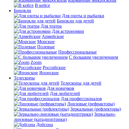
Карманные микроскопы
В кейсе
Бинокли
Для охоты и рыбалки
Бинокли для детей
Для театра
Для астрономии
Армейские
Морские
Полевые
Профессиональные
С большим увеличением
Zoom
Российские
Японские
Телескопы
Телескопы для детей
Для новичков
Для любителей
Для профессионалов
Линзовые (рефракторы)
Зеркальные (рефлекторы)
Зеркально-
линзовые (катадиоптрики)
Добсона