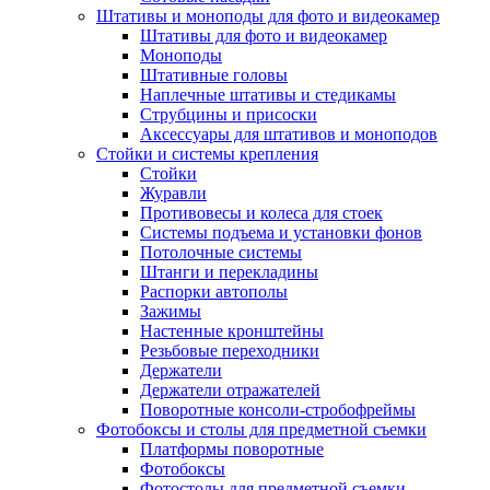
Штативы и моноподы для фото и видеокамер
Штативы для фото и видеокамер
Моноподы
Штативные головы
Наплечные штативы и стедикамы
Струбцины и присоски
Аксессуары для штативов и моноподов
Стойки и системы крепления
Стойки
Журавли
Противовесы и колеса для стоек
Системы подъема и установки фонов
Потолочные системы
Штанги и перекладины
Распорки автополы
Зажимы
Настенные кронштейны
Резьбовые переходники
Держатели
Держатели отражателей
Поворотные консоли-стробофреймы
Фотобоксы и столы для предметной съемки
Платформы поворотные
Фотобоксы
Фотостолы для предметной съемки