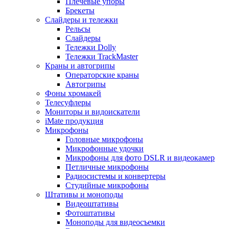
Плечевые упоры
Брекеты
Слайдеры и тележки
Рельсы
Слайдеры
Тележки Dolly
Тележки TrackMaster
Краны и автогрипы
Операторские краны
Автогрипы
Фоны хромакей
Телесуфлеры
Мониторы и видоискатели
iMate продукция
Микрофоны
Головные микрофоны
Микрофонные удочки
Микрофоны для фото DSLR и видеокамер
Петличные микрофоны
Радиосистемы и конвертеры
Студийные микрофоны
Штативы и моноподы
Видеоштативы
Фотоштативы
Моноподы для видеосъемки