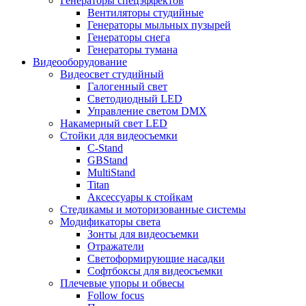
Генераторы спецэффектов
Вентиляторы студийные
Генераторы мыльных пузырей
Генераторы снега
Генераторы тумана
Видеооборудование
Видеосвет студийный
Галогенный свет
Светодиодный LED
Управление светом DMX
Накамерный свет LED
Стойки для видеосъемки
C-Stand
GBStand
MultiStand
Titan
Аксессуары к стойкам
Стедикамы и моторизованные системы
Модификаторы света
Зонты для видеосъемки
Отражатели
Светоформирующие насадки
Софтбоксы для видеосъемки
Плечевые упоры и обвесы
Follow focus