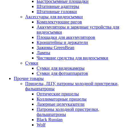
Быстросъемные площадки
Штативные адаптеры
Штативные головки
Аксессуары для видеосъемки
Комплектующие ригов
Аккумуляторы и зарядные устройства для
видеосъемки
Площадки для аккумуляторов
Кронштейны и держатели
Зажимы GreenBean
Лампы
Чистящие средства для видеосъемки
Сумки
Сумки для видеокамеры
Сумки для фотоаппаратов
Прочие товары
Прицелы, ЛЦУ, патроны холодной пристрелки,
фальшпатроны
Оптические прицелы
Коллиматорные прицелы
Лазерные целеуказатели
Патроны холодной пристрелки,
фальшпатроны
Black Russian
Wolf