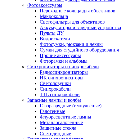
Фотоаксессуары
Переходные кольца для объективов
Макрокольца
Светофильтры для объективов
Аккумуляторы и зарядные устройства
Пульты ДУ
Видоискатели
Фотосумки, рюкзаки и чехлы
Сумки для студийного оборудования
Прочие аксессуары
Фоторамки и альбомы
Синхронизаторы и синхрокабели
Радиосинхронизаторы
ИК синхронизаторы
Светоловушки
Синхрокабели
TTL синхрокабели
Запасные лампы и колбы
Газоразрядные (импульсные)
Галогенные
Флуоресцентные лампы
Металлогалогенные
Защитные стекла
Светодиодные