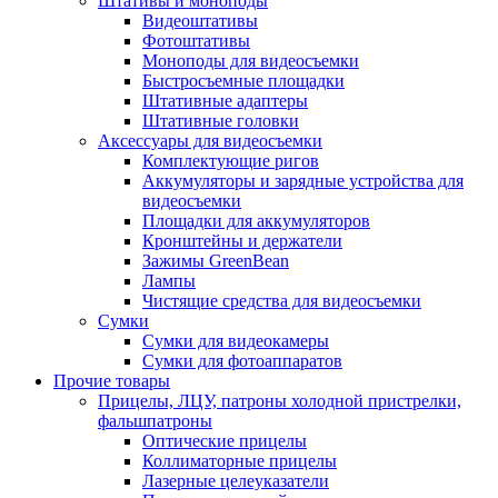
Штативы и моноподы
Видеоштативы
Фотоштативы
Моноподы для видеосъемки
Быстросъемные площадки
Штативные адаптеры
Штативные головки
Аксессуары для видеосъемки
Комплектующие ригов
Аккумуляторы и зарядные устройства для
видеосъемки
Площадки для аккумуляторов
Кронштейны и держатели
Зажимы GreenBean
Лампы
Чистящие средства для видеосъемки
Сумки
Сумки для видеокамеры
Сумки для фотоаппаратов
Прочие товары
Прицелы, ЛЦУ, патроны холодной пристрелки,
фальшпатроны
Оптические прицелы
Коллиматорные прицелы
Лазерные целеуказатели