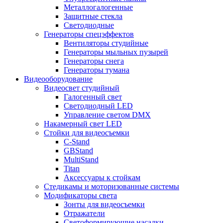
Металлогалогенные
Защитные стекла
Светодиодные
Генераторы спецэффектов
Вентиляторы студийные
Генераторы мыльных пузырей
Генераторы снега
Генераторы тумана
Видеооборудование
Видеосвет студийный
Галогенный свет
Светодиодный LED
Управление светом DMX
Накамерный свет LED
Стойки для видеосъемки
C-Stand
GBStand
MultiStand
Titan
Аксессуары к стойкам
Стедикамы и моторизованные системы
Модификаторы света
Зонты для видеосъемки
Отражатели
Светоформирующие насадки