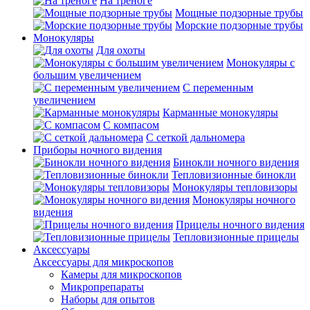
На треноге
Мощные подзорные трубы
Морские подзорные трубы
Монокуляры
Для охоты
Монокуляры с
большим увеличением
С переменным
увеличением
Карманные монокуляры
С компасом
С сеткой дальномера
Приборы ночного видения
Бинокли ночного видения
Тепловизионные бинокли
Монокуляры тепловизоры
Монокуляры ночного
видения
Прицелы ночного видения
Тепловизионные прицелы
Аксессуары
Аксессуары для микроскопов
Камеры для микроскопов
Микропрепараты
Наборы для опытов