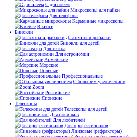
С дисплеем
Микроскопы для пайки
Для телефона
Карманные микроскопы
В кейсе
Бинокли
Для охоты и рыбалки
Бинокли для детей
Для театра
Для астрономии
Армейские
Морские
Полевые
Профессиональные
С большим увеличением
Zoom
Российские
Японские
Телескопы
Телескопы для детей
Для новичков
Для любителей
Для профессионалов
Линзовые (рефракторы)
Зеркальные (рефлекторы)