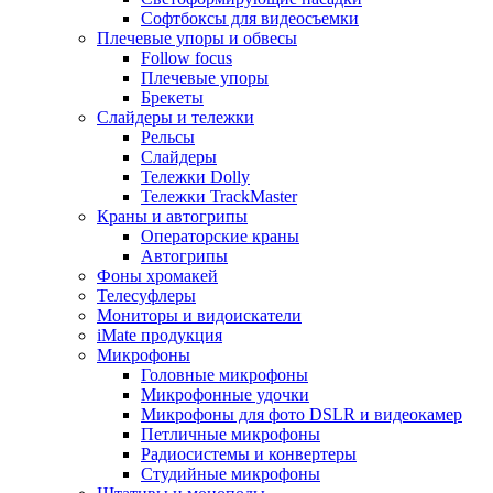
Софтбоксы для видеосъемки
Плечевые упоры и обвесы
Follow focus
Плечевые упоры
Брекеты
Слайдеры и тележки
Рельсы
Слайдеры
Тележки Dolly
Тележки TrackMaster
Краны и автогрипы
Операторские краны
Автогрипы
Фоны хромакей
Телесуфлеры
Мониторы и видоискатели
iMate продукция
Микрофоны
Головные микрофоны
Микрофонные удочки
Микрофоны для фото DSLR и видеокамер
Петличные микрофоны
Радиосистемы и конвертеры
Студийные микрофоны