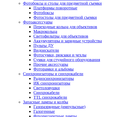
Фотобоксы и столы для предметной съемки
Платформы поворотные
Фотобоксы
Фотостолы для предметной съемки
Фотоаксессуары
Переходные кольца для объективов
Макрокольца
Светофильтры для объективов
Аккумуляторы и зарядные устройства
Пульты ДУ
Видоискатели
Фотосумки, рюкзаки и чехлы
Сумки для студийного оборудования
Прочие аксессуары
Фоторамки и альбомы
Синхронизаторы и синхрокабели
Радиосинхронизаторы
ИК синхронизаторы
Светоловушки
Синхрокабели
TTL синхрокабели
Запасные лампы и колбы
Газоразрядные (импульсные)
Галогенные
Флуоресцентные лампы