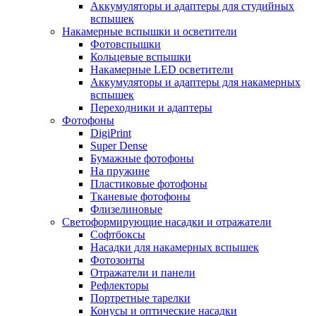
Аккумуляторы и адаптеры для студийных
вспышек
Накамерные вспышки и осветители
Фотовспышки
Кольцевые вспышки
Накамерные LED осветители
Аккумуляторы и адаптеры для накамерных
вспышек
Переходники и адаптеры
Фотофоны
DigiPrint
Super Dense
Бумажные фотофоны
На пружине
Пластиковые фотофоны
Тканевые фотофоны
Флизелиновые
Светоформирующие насадки и отражатели
Софтбоксы
Насадки для накамерных вспышек
Фотозонты
Отражатели и панели
Рефлекторы
Портретные тарелки
Конусы и оптические насадки