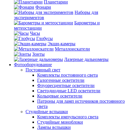
Планетарии
Фонари
Наборы для
экспериментов
Барометры и
метеостанции
Часы
Глобусы
Экшн-камеры
Металлоискатели
Зонты
Лазерные дальномеры
Фотооборудование
Постоянный свет
Комплекты постоянного света
Галогенные осветители
Флуоресцентные осветители
Светодиодные LED осветители
Кольцевые осветители
Патроны для ламп источников постоянного
света
Студийные вспышки
Комплекты импульсного света
Студийные моноблоки
Лампы вспышки