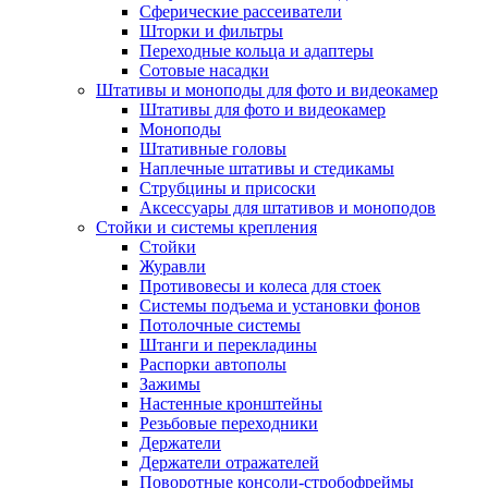
Сферические рассеиватели
Шторки и фильтры
Переходные кольца и адаптеры
Сотовые насадки
Штативы и моноподы для фото и видеокамер
Штативы для фото и видеокамер
Моноподы
Штативные головы
Наплечные штативы и стедикамы
Струбцины и присоски
Аксессуары для штативов и моноподов
Стойки и системы крепления
Стойки
Журавли
Противовесы и колеса для стоек
Системы подъема и установки фонов
Потолочные системы
Штанги и перекладины
Распорки автополы
Зажимы
Настенные кронштейны
Резьбовые переходники
Держатели
Держатели отражателей
Поворотные консоли-стробофреймы