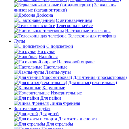
Зеркально-
линзовые (катадиоптрики)
Добсона
С автонаведением
Телескопы в кейсе
Настольные телескопы
Телескопы для телефона
Лупы
С подсветкой
На ручке
Налобная
На очковой оправе
Настольные
Лампы-лупы
Для чтения (просмотровая)
Для шитья (текстильная)
Карманные
Измерительные
Для пайки
Линза Френеля
Зрительные трубы
Для детей
Для охоты и спорта
Для стрельбы