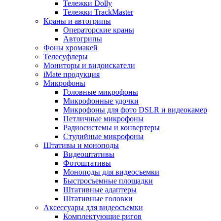
Тележки Dolly
Тележки TrackMaster
Краны и автогрипы
Операторские краны
Автогрипы
Фоны хромакей
Телесуфлеры
Мониторы и видоискатели
iMate продукция
Микрофоны
Головные микрофоны
Микрофонные удочки
Микрофоны для фото DSLR и видеокамер
Петличные микрофоны
Радиосистемы и конвертеры
Студийные микрофоны
Штативы и моноподы
Видеоштативы
Фотоштативы
Моноподы для видеосъемки
Быстросъемные площадки
Штативные адаптеры
Штативные головки
Аксессуары для видеосъемки
Комплектующие ригов