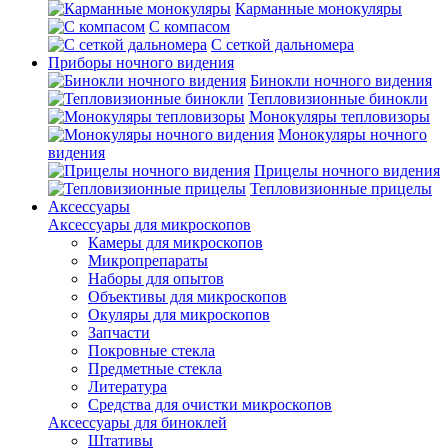
Карманные монокуляры
С компасом
С сеткой дальномера
Приборы ночного видения
Бинокли ночного видения
Тепловизионные бинокли
Монокуляры тепловизоры
Монокуляры ночного
видения
Прицелы ночного видения
Тепловизионные прицелы
Аксессуары
Аксессуары для микроскопов
Камеры для микроскопов
Микропрепараты
Наборы для опытов
Объективы для микроскопов
Окуляры для микроскопов
Запчасти
Покровные стекла
Предметные стекла
Литература
Средства для очистки микроскопов
Аксессуары для биноклей
Штативы