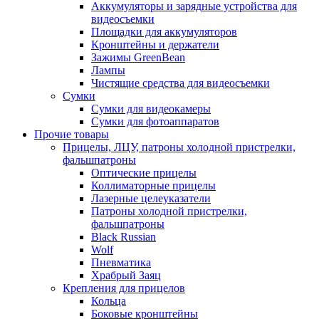
Аккумуляторы и зарядные устройства для
видеосъемки
Площадки для аккумуляторов
Кронштейны и держатели
Зажимы GreenBean
Лампы
Чистящие средства для видеосъемки
Сумки
Сумки для видеокамеры
Сумки для фотоаппаратов
Прочие товары
Прицелы, ЛЦУ, патроны холодной пристрелки,
фальшпатроны
Оптические прицелы
Коллиматорные прицелы
Лазерные целеуказатели
Патроны холодной пристрелки,
фальшпатроны
Black Russian
Wolf
Пневматика
Храбрый Заяц
Крепления для прицелов
Кольца
Боковые кронштейны