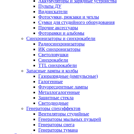
Аккумуляторы и зарядные устройства
Пульты ДУ
Видоискатели
Фотосумки, рюкзаки и чехлы
Сумки для студийного оборудования
Прочие аксессуары
Фоторамки и альбомы
Синхронизаторы и синхрокабели
Радиосинхронизаторы
ИК синхронизаторы
Светоловушки
Синхрокабели
TTL синхрокабели
Запасные лампы и колбы
Газоразрядные (импульсные)
Галогенные
Флуоресцентные лампы
Металлогалогенные
Защитные стекла
Светодиодные
Генераторы спецэффектов
Вентиляторы студийные
Генераторы мыльных пузырей
Генераторы снега
Генераторы тумана