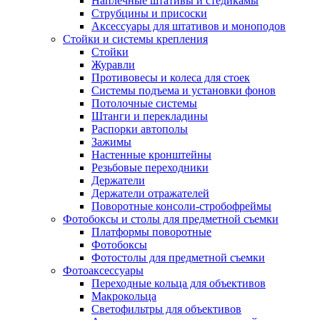
Наплечные штативы и стедикамы
Струбцины и присоски
Аксессуары для штативов и моноподов
Стойки и системы крепления
Стойки
Журавли
Противовесы и колеса для стоек
Системы подъема и установки фонов
Потолочные системы
Штанги и перекладины
Распорки автополы
Зажимы
Настенные кронштейны
Резьбовые переходники
Держатели
Держатели отражателей
Поворотные консоли-стробофреймы
Фотобоксы и столы для предметной съемки
Платформы поворотные
Фотобоксы
Фотостолы для предметной съемки
Фотоаксессуары
Переходные кольца для объективов
Макрокольца
Светофильтры для объективов