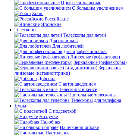
Профессиональные
С большим увеличением
Zoom
Российские
Японские
Телескопы
Телескопы для детей
Для новичков
Для любителей
Для профессионалов
Линзовые (рефракторы)
Зеркальные (рефлекторы)
Зеркально-
линзовые (катадиоптрики)
Добсона
С автонаведением
Телескопы в кейсе
Настольные телескопы
Телескопы для телефона
Лупы
С подсветкой
На ручке
Налобная
На очковой оправе
Настольные