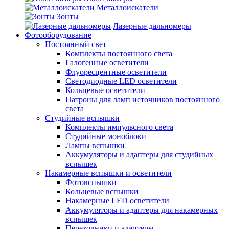
Металлоискатели
Зонты
Лазерные дальномеры
Фотооборудование
Постоянный свет
Комплекты постоянного света
Галогенные осветители
Флуоресцентные осветители
Светодиодные LED осветители
Кольцевые осветители
Патроны для ламп источников постоянного
света
Студийные вспышки
Комплекты импульсного света
Студийные моноблоки
Лампы вспышки
Аккумуляторы и адаптеры для студийных
вспышек
Накамерные вспышки и осветители
Фотовспышки
Кольцевые вспышки
Накамерные LED осветители
Аккумуляторы и адаптеры для накамерных
вспышек
Переходники и адаптеры