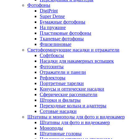
Фотофоны
DigiPrint
Super Dense
Бумажные фотофоны
На пружине
Пластиковые фотофоны
Тканевые фотофоны
Флизелиновые
Светоформирующие насадки и отражатели
Софтбоксы
Насадки для накамерных вспышек
Фотозонты
Отражатели и панели
Рефлекторы
Портретные тарелки
Конусы и оптические насадки
Сферические рассеиватели
Шторки и фильтры
Переходные кольца и адаптеры
Сотовые насадки
Штативы и моноподы для фото и видеокамер
Штативы для фото и видеокамер
Моноподы
Штативные головы