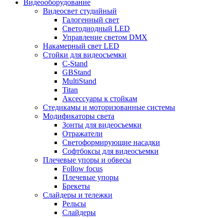
Видеооборудование
Видеосвет студийный
Галогенный свет
Светодиодный LED
Управление светом DMX
Накамерный свет LED
Стойки для видеосъемки
C-Stand
GBStand
MultiStand
Titan
Аксессуары к стойкам
Стедикамы и моторизованные системы
Модификаторы света
Зонты для видеосъемки
Отражатели
Светоформирующие насадки
Софтбоксы для видеосъемки
Плечевые упоры и обвесы
Follow focus
Плечевые упоры
Брекеты
Слайдеры и тележки
Рельсы
Слайдеры