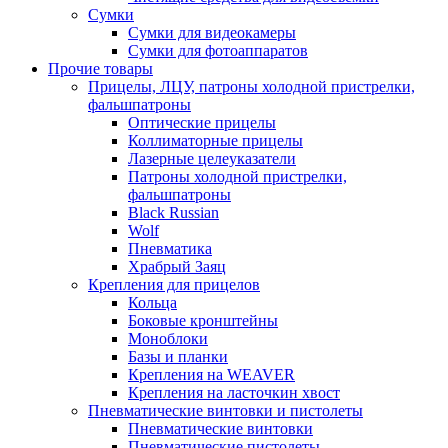
Сумки
Сумки для видеокамеры
Сумки для фотоаппаратов
Прочие товары
Прицелы, ЛЦУ, патроны холодной пристрелки,
фальшпатроны
Оптические прицелы
Коллиматорные прицелы
Лазерные целеуказатели
Патроны холодной пристрелки,
фальшпатроны
Black Russian
Wolf
Пневматика
Храбрый Заяц
Крепления для прицелов
Кольца
Боковые кронштейны
Моноблоки
Базы и планки
Крепления на WEAVER
Крепления на ласточкин хвост
Пневматические винтовки и пистолеты
Пневматические винтовки
Пневматические пистолеты