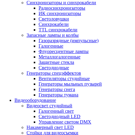
Синхронизаторы и синхрокабели
Радиосинхронизаторы
ИК синхронизаторы
Светоловушки
Синхрокабели
TTL синхрокабели
Запасные лампы и колбы
Газоразрядные (импульсные)
Галогенные
Флуоресцентные лампы
Металлогалогенные
Защитные стекла
Светодиодные
Генераторы спецэффектов
Вентиляторы студийные
Генераторы мыльных пузырей
Генераторы снега
Генераторы тумана
Видеооборудование
Видеосвет студийный
Галогенный свет
Светодиодный LED
Управление светом DMX
Накамерный свет LED
Стойки для видеосъемки