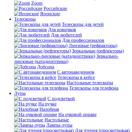
Zoom
Российские
Японские
Телескопы
Телескопы для детей
Для новичков
Для любителей
Для профессионалов
Линзовые (рефракторы)
Зеркальные (рефлекторы)
Зеркально-
линзовые (катадиоптрики)
Добсона
С автонаведением
Телескопы в кейсе
Настольные телескопы
Телескопы для телефона
Лупы
С подсветкой
На ручке
Налобная
На очковой оправе
Настольные
Лампы-лупы
Для чтения (просмотровая)