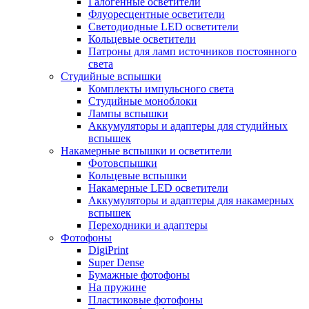
Галогенные осветители
Флуоресцентные осветители
Светодиодные LED осветители
Кольцевые осветители
Патроны для ламп источников постоянного
света
Студийные вспышки
Комплекты импульсного света
Студийные моноблоки
Лампы вспышки
Аккумуляторы и адаптеры для студийных
вспышек
Накамерные вспышки и осветители
Фотовспышки
Кольцевые вспышки
Накамерные LED осветители
Аккумуляторы и адаптеры для накамерных
вспышек
Переходники и адаптеры
Фотофоны
DigiPrint
Super Dense
Бумажные фотофоны
На пружине
Пластиковые фотофоны