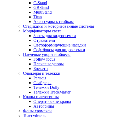
C-Stand
GBStand
MultiStand
Titan
Аксессуары к стойкам
Стедикамы и моторизованные системы
Модификаторы света
Зонты для видеосъемки
Отражатели
Светоформирующие насадки
Софтбоксы для видеосъемки
Плечевые упоры и обвесы
Follow focus
Плечевые упоры
Брекеты
Слайдеры и тележки
Рельсы
Слайдеры
Тележки Dolly
Тележки TrackMaster
Краны и автогрипы
Операторские краны
Автогрипы
Фоны хромакей
Телесуфлеры