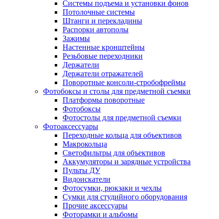
Системы подъема и установки фонов
Потолочные системы
Штанги и перекладины
Распорки автополы
Зажимы
Настенные кронштейны
Резьбовые переходники
Держатели
Держатели отражателей
Поворотные консоли-стробофреймы
Фотобоксы и столы для предметной съемки
Платформы поворотные
Фотобоксы
Фотостолы для предметной съемки
Фотоаксессуары
Переходные кольца для объективов
Макрокольца
Светофильтры для объективов
Аккумуляторы и зарядные устройства
Пульты ДУ
Видоискатели
Фотосумки, рюкзаки и чехлы
Сумки для студийного оборудования
Прочие аксессуары
Фоторамки и альбомы