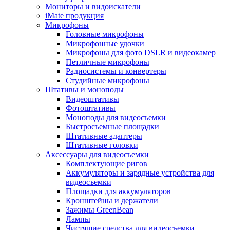
Мониторы и видоискатели
iMate продукция
Микрофоны
Головные микрофоны
Микрофонные удочки
Микрофоны для фото DSLR и видеокамер
Петличные микрофоны
Радиосистемы и конвертеры
Студийные микрофоны
Штативы и моноподы
Видеоштативы
Фотоштативы
Моноподы для видеосъемки
Быстросъемные площадки
Штативные адаптеры
Штативные головки
Аксессуары для видеосъемки
Комплектующие ригов
Аккумуляторы и зарядные устройства для
видеосъемки
Площадки для аккумуляторов
Кронштейны и держатели
Зажимы GreenBean
Лампы
Чистящие средства для видеосъемки