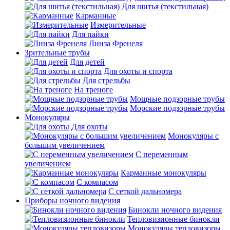
Для шитья (текстильная)
Карманные
Измерительные
Для пайки
Линза Френеля
Зрительные трубы
Для детей
Для охоты и спорта
Для стрельбы
На треноге
Мощные подзорные трубы
Морские подзорные трубы
Монокуляры
Для охоты
Монокуляры с
большим увеличением
С переменным
увеличением
Карманные монокуляры
С компасом
С сеткой дальномера
Приборы ночного видения
Бинокли ночного видения
Тепловизионные бинокли
Монокуляры тепловизоры