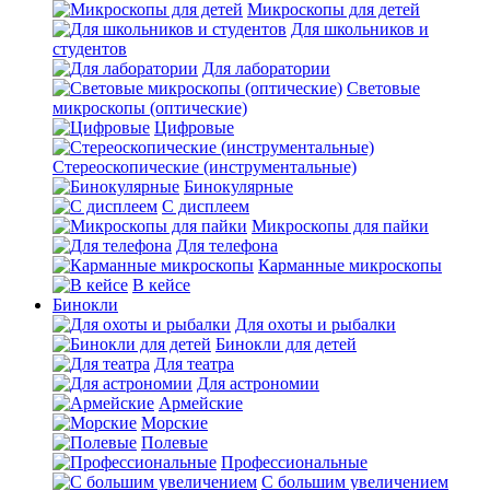
Микроскопы для детей
Для школьников и
студентов
Для лаборатории
Световые
микроскопы (оптические)
Цифровые
Стереоскопические (инструментальные)
Бинокулярные
С дисплеем
Микроскопы для пайки
Для телефона
Карманные микроскопы
В кейсе
Бинокли
Для охоты и рыбалки
Бинокли для детей
Для театра
Для астрономии
Армейские
Морские
Полевые
Профессиональные
С большим увеличением