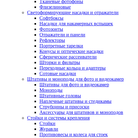
Тканевые фотофоны
Флизелиновые
Светоформирующие насадки и отражатели
Софтбоксы
Насадки для накамерных вспышек
Фотозонты
Отражатели и панели
Рефлекторы
Портретные тарелки
Конусы и оптические насадки
Сферические рассеиватели
Шторки и фильтры
Переходные кольца и адаптеры
Сотовые насадки
Штативы и моноподы для фото и видеокамер
Штативы для фото и видеокамер
Моноподы
Штативные головы
Наплечные штативы и стедикамы
Струбцины и присоски
Аксессуары для штативов и моноподов
Стойки и системы крепления
Стойки
Журавли
Противовесы и колеса для стоек