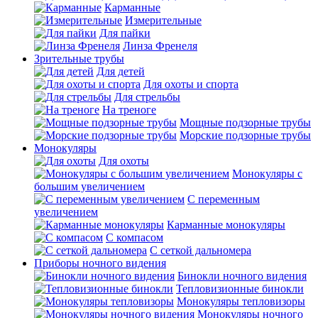
Карманные
Измерительные
Для пайки
Линза Френеля
Зрительные трубы
Для детей
Для охоты и спорта
Для стрельбы
На треноге
Мощные подзорные трубы
Морские подзорные трубы
Монокуляры
Для охоты
Монокуляры с
большим увеличением
С переменным
увеличением
Карманные монокуляры
С компасом
С сеткой дальномера
Приборы ночного видения
Бинокли ночного видения
Тепловизионные бинокли
Монокуляры тепловизоры
Монокуляры ночного