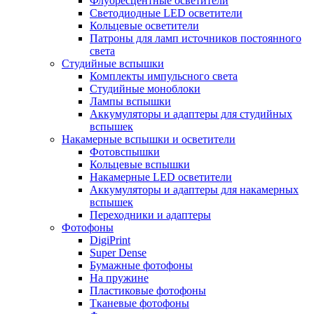
Флуоресцентные осветители
Светодиодные LED осветители
Кольцевые осветители
Патроны для ламп источников постоянного
света
Студийные вспышки
Комплекты импульсного света
Студийные моноблоки
Лампы вспышки
Аккумуляторы и адаптеры для студийных
вспышек
Накамерные вспышки и осветители
Фотовспышки
Кольцевые вспышки
Накамерные LED осветители
Аккумуляторы и адаптеры для накамерных
вспышек
Переходники и адаптеры
Фотофоны
DigiPrint
Super Dense
Бумажные фотофоны
На пружине
Пластиковые фотофоны
Тканевые фотофоны