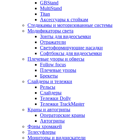
GBStand
MultiStand
Titan
Аксессуары к стойкам
Стедикамы и моторизованные системы
Модификаторы света
Зонты для видеосъемки
Отражатели
Светоформирующие насадки
Софтбоксы для видеосъемки
Плечевые упоры и обвесы
Follow focus
Плечевые упоры
Брекеты
Слайдеры и тележки
Рельсы
Слайдеры
Тележки Dolly
Тележки TrackMaster
Краны и автогрипы
Операторские краны
Автогрипы
Фоны хромакей
Телесуфлеры
Мониторы и видоискатели