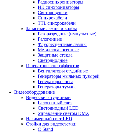
Радиосинхронизаторы
ИК синхронизаторы
Светоловушки
Синхрокабели
TTL синхрокабели
Запасные лампы и колбы
Газоразрядные (импульсные)
Галогенные
Флуоресцентные лампы
Металлогалогенные
Защитные стекла
Светодиодные
Генераторы спецэффектов
Вентиляторы студийные
Генераторы мыльных пузырей
Генераторы снега
Генераторы тумана
Видеооборудование
Видеосвет студийный
Галогенный свет
Светодиодный LED
Управление светом DMX
Накамерный свет LED
Стойки для видеосъемки
C-Stand