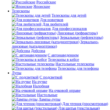
Российские
Японские
Телескопы
Телескопы для детей
Для новичков
Для любителей
Для профессионалов
Линзовые (рефракторы)
Зеркальные (рефлекторы)
Зеркально-
линзовые (катадиоптрики)
Добсона
С автонаведением
Телескопы в кейсе
Настольные телескопы
Телескопы для телефона
Лупы
С подсветкой
На ручке
Налобная
На очковой оправе
Настольные
Лампы-лупы
Для чтения (просмотровая)
Для шитья (текстильная)