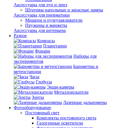
Аксессуары для луп и линз
Штативы напольные и запасные лампы
Аксессуары для пневматики
Мишени и пулеулавливатели
Пружины и манжеты
Аксессуары для интерьера
Разное
Компасы
Планетарии
Фонари
Наборы для
экспериментов
Барометры и
метеостанции
Часы
Глобусы
Экшн-камеры
Металлоискатели
Зонты
Лазерные дальномеры
Фотооборудование
Постоянный свет
Комплекты постоянного света
Галогенные осветители