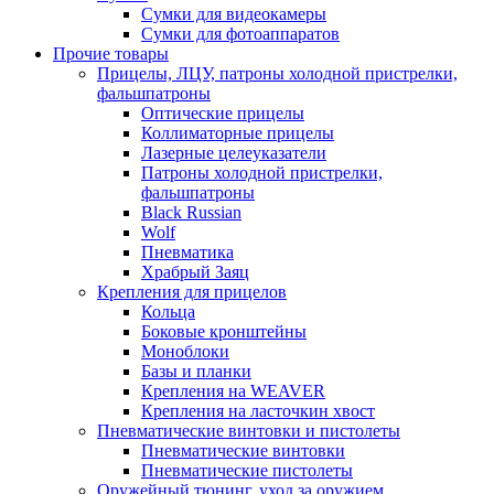
Сумки для видеокамеры
Сумки для фотоаппаратов
Прочие товары
Прицелы, ЛЦУ, патроны холодной пристрелки,
фальшпатроны
Оптические прицелы
Коллиматорные прицелы
Лазерные целеуказатели
Патроны холодной пристрелки,
фальшпатроны
Black Russian
Wolf
Пневматика
Храбрый Заяц
Крепления для прицелов
Кольца
Боковые кронштейны
Моноблоки
Базы и планки
Крепления на WEAVER
Крепления на ласточкин хвост
Пневматические винтовки и пистолеты
Пневматические винтовки
Пневматические пистолеты
Оружейный тюнинг, уход за оружием