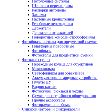
Потолочные системы
Штанги и перекладины
Распорки автополы
Зажимы
Настенные кронштейны
Резьбовые переходники
Держатели
Держатели отражателей
Поворотные консоли-стробофреймы
Фотобоксы и столы для предметной съемки
Платформы поворотные
Фотобоксы
Фотостолы для предметной съемки
Фотоаксессуары
Переходные кольца для объективов
Макрокольца
Светофильтры для объективов
Аккумуляторы и зарядные устройства
Пульты ДУ
Видоискатели
Фотосумки, рюкзаки и чехлы
Сумки для студийного оборудования
Прочие аксессуары
Фоторамки и альбомы
Синхронизаторы и синхрокабели