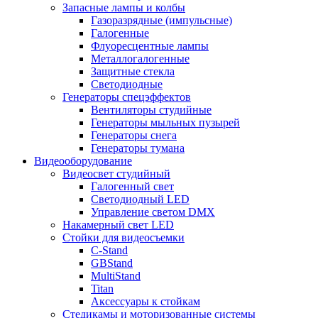
Запасные лампы и колбы
Газоразрядные (импульсные)
Галогенные
Флуоресцентные лампы
Металлогалогенные
Защитные стекла
Светодиодные
Генераторы спецэффектов
Вентиляторы студийные
Генераторы мыльных пузырей
Генераторы снега
Генераторы тумана
Видеооборудование
Видеосвет студийный
Галогенный свет
Светодиодный LED
Управление светом DMX
Накамерный свет LED
Стойки для видеосъемки
C-Stand
GBStand
MultiStand
Titan
Аксессуары к стойкам
Стедикамы и моторизованные системы