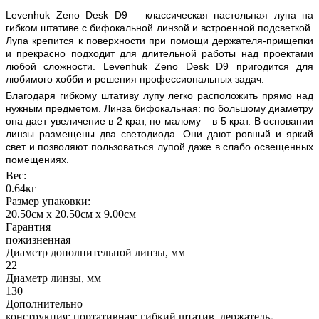
Levenhuk Zeno Desk D9 – классическая настольная лупа на
гибком штативе с бифокальной линзой и встроенной подсветкой.
Лупа крепится к поверхности при помощи держателя-прищепки
и прекрасно подходит для длительной работы над проектами
любой сложности. Levenhuk Zeno Desk D9 пригодится для
любимого хобби и решения профессиональных задач.
Благодаря гибкому штативу лупу легко расположить прямо над
нужным предметом. Линза бифокальная: по большому диаметру
она дает увеличение в 2 крат, по малому – в 5 крат. В основании
линзы размещены два светодиода. Они дают ровный и яркий
свет и позволяют пользоваться лупой даже в слабо освещенных
помещениях.
Вес:
0.64кг
Размер упаковки:
20.50см x 20.50см x 9.00см
Гарантия
пожизненная
Диаметр дополнительной линзы, мм
22
Диаметр линзы, мм
130
Дополнительно
конструкция: портативная; гибкий штатив, держатель-