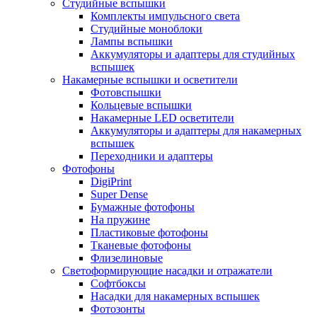
Студийные вспышки
Комплекты импульсного света
Студийные моноблоки
Лампы вспышки
Аккумуляторы и адаптеры для студийных
вспышек
Накамерные вспышки и осветители
Фотовспышки
Кольцевые вспышки
Накамерные LED осветители
Аккумуляторы и адаптеры для накамерных
вспышек
Переходники и адаптеры
Фотофоны
DigiPrint
Super Dense
Бумажные фотофоны
На пружине
Пластиковые фотофоны
Тканевые фотофоны
Флизелиновые
Светоформирующие насадки и отражатели
Софтбоксы
Насадки для накамерных вспышек
Фотозонты