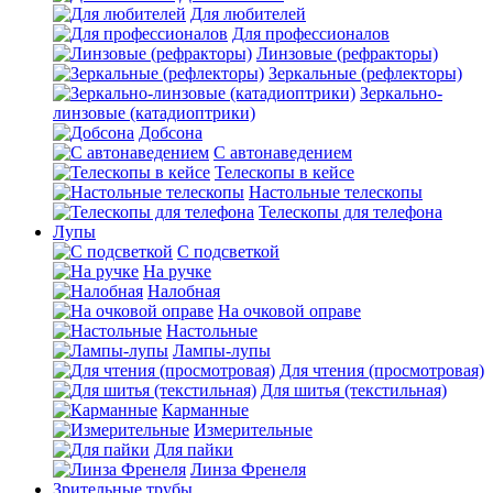
Для любителей
Для профессионалов
Линзовые (рефракторы)
Зеркальные (рефлекторы)
Зеркально-
линзовые (катадиоптрики)
Добсона
С автонаведением
Телескопы в кейсе
Настольные телескопы
Телескопы для телефона
Лупы
С подсветкой
На ручке
Налобная
На очковой оправе
Настольные
Лампы-лупы
Для чтения (просмотровая)
Для шитья (текстильная)
Карманные
Измерительные
Для пайки
Линза Френеля
Зрительные трубы