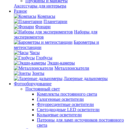
Пружины и манжеты
Аксессуары для интерьера
Разное
Компасы
Планетарии
Фонари
Наборы для
экспериментов
Барометры и
метеостанции
Часы
Глобусы
Экшн-камеры
Металлоискатели
Зонты
Лазерные дальномеры
Фотооборудование
Постоянный свет
Комплекты постоянного света
Галогенные осветители
Флуоресцентные осветители
Светодиодные LED осветители
Кольцевые осветители
Патроны для ламп источников постоянного
света