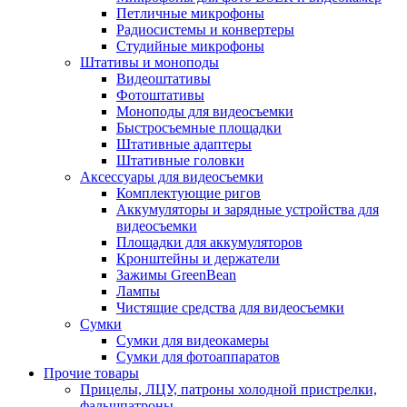
Петличные микрофоны
Радиосистемы и конвертеры
Студийные микрофоны
Штативы и моноподы
Видеоштативы
Фотоштативы
Моноподы для видеосъемки
Быстросъемные площадки
Штативные адаптеры
Штативные головки
Аксессуары для видеосъемки
Комплектующие ригов
Аккумуляторы и зарядные устройства для
видеосъемки
Площадки для аккумуляторов
Кронштейны и держатели
Зажимы GreenBean
Лампы
Чистящие средства для видеосъемки
Сумки
Сумки для видеокамеры
Сумки для фотоаппаратов
Прочие товары
Прицелы, ЛЦУ, патроны холодной пристрелки,
фальшпатроны