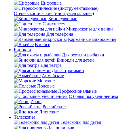
Цифровые
Стереоскопические (инструментальные)
Бинокулярные
С дисплеем
Микроскопы для пайки
Для телефона
Карманные микроскопы
В кейсе
Бинокли
Для охоты и рыбалки
Бинокли для детей
Для театра
Для астрономии
Армейские
Морские
Полевые
Профессиональные
С большим увеличением
Zoom
Российские
Японские
Телескопы
Телескопы для детей
Для новичков