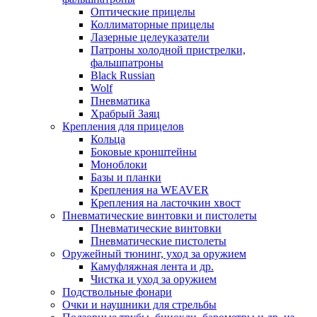
Оптические прицелы
Коллиматорные прицелы
Лазерные целеуказатели
Патроны холодной пристрелки,
фальшпатроны
Black Russian
Wolf
Пневматика
Храбрый Заяц
Крепления для прицелов
Кольца
Боковые кронштейны
Моноблоки
Базы и планки
Крепления на WEAVER
Крепления на ласточкин хвост
Пневматические винтовки и пистолеты
Пневматические винтовки
Пневматические пистолеты
Оружейный тюнинг, уход за оружием
Камуфляжная лента и др.
Чистка и уход за оружием
Подствольные фонари
Очки и наушники для стрельбы