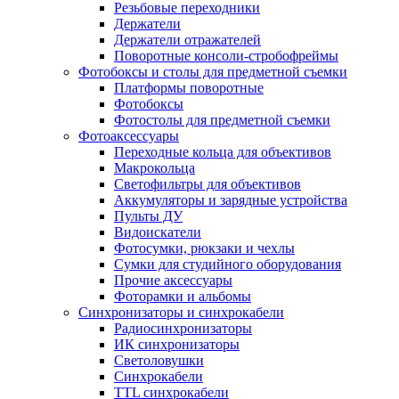
Резьбовые переходники
Держатели
Держатели отражателей
Поворотные консоли-стробофреймы
Фотобоксы и столы для предметной съемки
Платформы поворотные
Фотобоксы
Фотостолы для предметной съемки
Фотоаксессуары
Переходные кольца для объективов
Макрокольца
Светофильтры для объективов
Аккумуляторы и зарядные устройства
Пульты ДУ
Видоискатели
Фотосумки, рюкзаки и чехлы
Сумки для студийного оборудования
Прочие аксессуары
Фоторамки и альбомы
Синхронизаторы и синхрокабели
Радиосинхронизаторы
ИК синхронизаторы
Светоловушки
Синхрокабели
TTL синхрокабели