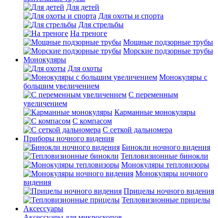
Для детей
Для охоты и спорта
Для стрельбы
На треноге
Мощные подзорные трубы
Морские подзорные трубы
Монокуляры
Для охоты
Монокуляры с
большим увеличением
С переменным
увеличением
Карманные монокуляры
С компасом
С сеткой дальномера
Приборы ночного видения
Бинокли ночного видения
Тепловизионные бинокли
Монокуляры тепловизоры
Монокуляры ночного
видения
Прицелы ночного видения
Тепловизионные прицелы
Аксессуары
Аксессуары для микроскопов