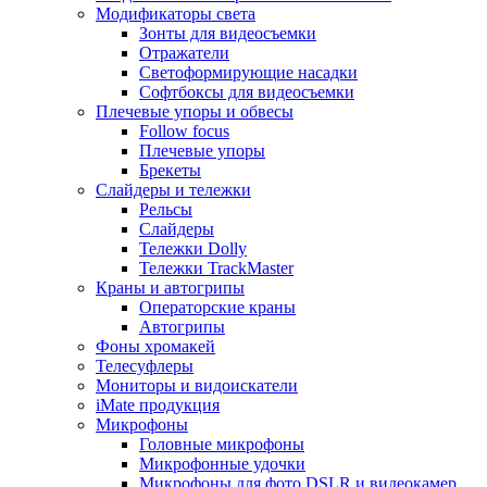
Модификаторы света
Зонты для видеосъемки
Отражатели
Светоформирующие насадки
Софтбоксы для видеосъемки
Плечевые упоры и обвесы
Follow focus
Плечевые упоры
Брекеты
Слайдеры и тележки
Рельсы
Слайдеры
Тележки Dolly
Тележки TrackMaster
Краны и автогрипы
Операторские краны
Автогрипы
Фоны хромакей
Телесуфлеры
Мониторы и видоискатели
iMate продукция
Микрофоны
Головные микрофоны
Микрофонные удочки
Микрофоны для фото DSLR и видеокамер