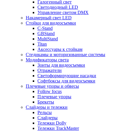
Галогенный свет
Светодиодный LED
Управление светом DMX
Накамерный свет LED
Стойки для видеосъемки
C-Stand
GBStand
MultiStand
Titan
Аксессуары к стойкам
Стедикамы и моторизованные системы
Модификаторы света
Зонты для видеосъемки
Отражатели
Светоформирующие насадки
Софтбоксы для видеосъемки
Плечевые упоры и обвесы
Follow focus
Плечевые упоры
Брекеты
Слайдеры и тележки
Рельсы
Слайдеры
Тележки Dolly
Тележки TrackMaster