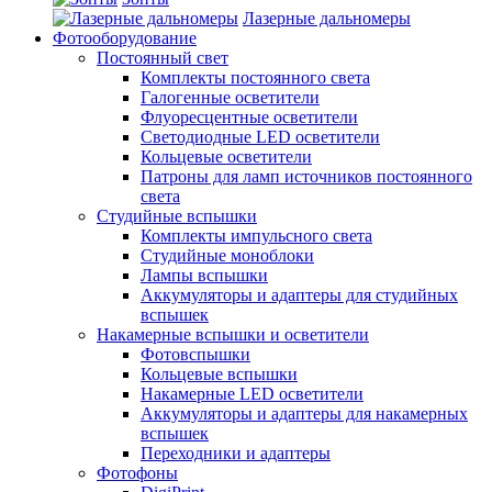
Лазерные дальномеры
Фотооборудование
Постоянный свет
Комплекты постоянного света
Галогенные осветители
Флуоресцентные осветители
Светодиодные LED осветители
Кольцевые осветители
Патроны для ламп источников постоянного
света
Студийные вспышки
Комплекты импульсного света
Студийные моноблоки
Лампы вспышки
Аккумуляторы и адаптеры для студийных
вспышек
Накамерные вспышки и осветители
Фотовспышки
Кольцевые вспышки
Накамерные LED осветители
Аккумуляторы и адаптеры для накамерных
вспышек
Переходники и адаптеры
Фотофоны