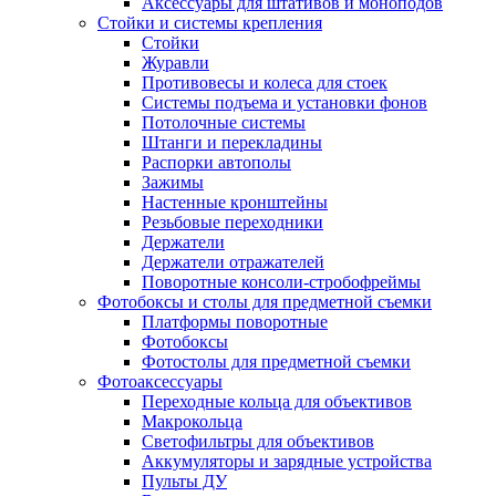
Аксессуары для штативов и моноподов
Стойки и системы крепления
Стойки
Журавли
Противовесы и колеса для стоек
Системы подъема и установки фонов
Потолочные системы
Штанги и перекладины
Распорки автополы
Зажимы
Настенные кронштейны
Резьбовые переходники
Держатели
Держатели отражателей
Поворотные консоли-стробофреймы
Фотобоксы и столы для предметной съемки
Платформы поворотные
Фотобоксы
Фотостолы для предметной съемки
Фотоаксессуары
Переходные кольца для объективов
Макрокольца
Светофильтры для объективов
Аккумуляторы и зарядные устройства
Пульты ДУ