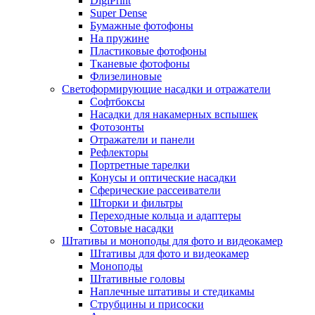
DigiPrint
Super Dense
Бумажные фотофоны
На пружине
Пластиковые фотофоны
Тканевые фотофоны
Флизелиновые
Светоформирующие насадки и отражатели
Софтбоксы
Насадки для накамерных вспышек
Фотозонты
Отражатели и панели
Рефлекторы
Портретные тарелки
Конусы и оптические насадки
Сферические рассеиватели
Шторки и фильтры
Переходные кольца и адаптеры
Сотовые насадки
Штативы и моноподы для фото и видеокамер
Штативы для фото и видеокамер
Моноподы
Штативные головы
Наплечные штативы и стедикамы
Струбцины и присоски