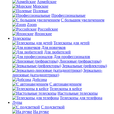
Армейские
Морские
Полевые
Профессиональные
С большим увеличением
Zoom
Российские
Японские
Телескопы
Телескопы для детей
Для новичков
Для любителей
Для профессионалов
Линзовые (рефракторы)
Зеркальные (рефлекторы)
Зеркально-
линзовые (катадиоптрики)
Добсона
С автонаведением
Телескопы в кейсе
Настольные телескопы
Телескопы для телефона
Лупы
С подсветкой
На ручке