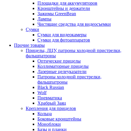
Площадки для аккумуляторов
Кронштейны и держатели
Зажимы GreenBean
Лампы
Чистящие средства для видеосъемки
Сумки
Сумки для видеокамеры
Сумки для фотоаппаратов
Прочие товары
Прицелы, ЛЦУ, патроны холодной пристрелки,
фальшпатроны
Оптические прицелы
Коллиматорные прицелы
Лазерные целеуказатели
Патроны холодной пристрелки,
фальшпатроны
Black Russian
Wolf
Пневматика
Храбрый Заяц
Крепления для прицелов
Кольца
Боковые кронштейны
Моноблоки
Базы и планки