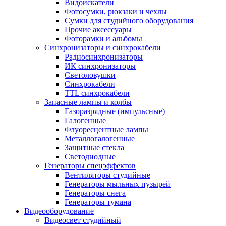
Видоискатели
Фотосумки, рюкзаки и чехлы
Сумки для студийного оборудования
Прочие аксессуары
Фоторамки и альбомы
Синхронизаторы и синхрокабели
Радиосинхронизаторы
ИК синхронизаторы
Светоловушки
Синхрокабели
TTL синхрокабели
Запасные лампы и колбы
Газоразрядные (импульсные)
Галогенные
Флуоресцентные лампы
Металлогалогенные
Защитные стекла
Светодиодные
Генераторы спецэффектов
Вентиляторы студийные
Генераторы мыльных пузырей
Генераторы снега
Генераторы тумана
Видеооборудование
Видеосвет студийный