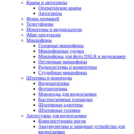
Краны и автогрипы
Операторские краны
Автогрипы
Фоны хромакей
Телесуфлеры
Мониторы и видоискатели
iMate продукция
Микрофоны
Головные микрофоны
Микрофонные удочки
Микрофоны для фото DSLR и видеокамер
Петличные микрофоны
Радиосистемы и конвертеры
Студийные микрофоны
Штативы и моноподы
Видеоштативы
Фотоштативы
Моноподы для видеосъемки
Быстросъемные площадки
Штативные адаптеры
Штативные головки
Аксессуары для видеосъемки
Комплектующие ригов
Аккумуляторы и зарядные устройства для
видеосъемки