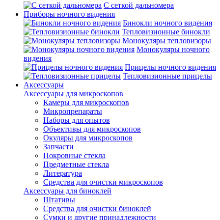
С сеткой дальномера
Приборы ночного видения
Бинокли ночного видения
Тепловизионные бинокли
Монокуляры тепловизоры
Монокуляры ночного
видения
Прицелы ночного видения
Тепловизионные прицелы
Аксессуары
Аксессуары для микроскопов
Камеры для микроскопов
Микропрепараты
Наборы для опытов
Объективы для микроскопов
Окуляры для микроскопов
Запчасти
Покровные стекла
Предметные стекла
Литература
Средства для очистки микроскопов
Аксессуары для биноклей
Штативы
Средства для очистки биноклей
Сумки и другие принадлежности