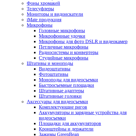
Фоны хромакей
Телесуфлеры
Мониторы и видоискатели
iMate продукция
Микрофоны
Головные микрофоны
Микрофонные удочки
Микрофоны для фото DSLR и видеокамер
Петличные микрофоны
Радиосистемы и конвертеры
Студийные микрофоны
Штативы и моноподы
Видеоштативы
Фотоштативы
Моноподы для видеосъемки
Быстросъемные площадки
Штативные адаптеры
Штативные головки
Аксессуары для видеосъемки
Комплектующие ригов
Аккумуляторы и зарядные устройства для
видеосъемки
Площадки для аккумуляторов
Кронштейны и держатели
Зажимы GreenBean