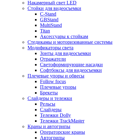
Накамерный свет LED
Стойки для видеосъемки
C-Stand
GBStand
MultiStand
Titan
Аксессуары к стойкам
Стедикамы и моторизованные системы
Модификаторы света
Зонты для видеосъемки
Отражатели
Светоформирующие насадки
Софтбоксы для видеосъемки
Плечевые упоры и обвесы
Follow focus
Плечевые упоры
Брекеты
Слайдеры и тележки
Рельсы
Слайдеры
Тележки Dolly
Тележки TrackMaster
Краны и автогрипы
Операторские краны
Автогрипы