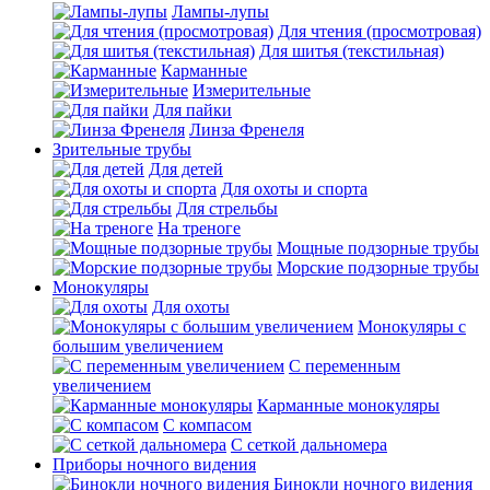
Лампы-лупы
Для чтения (просмотровая)
Для шитья (текстильная)
Карманные
Измерительные
Для пайки
Линза Френеля
Зрительные трубы
Для детей
Для охоты и спорта
Для стрельбы
На треноге
Мощные подзорные трубы
Морские подзорные трубы
Монокуляры
Для охоты
Монокуляры с
большим увеличением
С переменным
увеличением
Карманные монокуляры
С компасом
С сеткой дальномера
Приборы ночного видения
Бинокли ночного видения