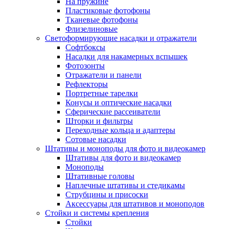
На пружине
Пластиковые фотофоны
Тканевые фотофоны
Флизелиновые
Светоформирующие насадки и отражатели
Софтбоксы
Насадки для накамерных вспышек
Фотозонты
Отражатели и панели
Рефлекторы
Портретные тарелки
Конусы и оптические насадки
Сферические рассеиватели
Шторки и фильтры
Переходные кольца и адаптеры
Сотовые насадки
Штативы и моноподы для фото и видеокамер
Штативы для фото и видеокамер
Моноподы
Штативные головы
Наплечные штативы и стедикамы
Струбцины и присоски
Аксессуары для штативов и моноподов
Стойки и системы крепления
Стойки