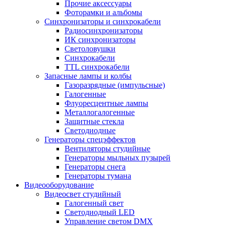
Прочие аксессуары
Фоторамки и альбомы
Синхронизаторы и синхрокабели
Радиосинхронизаторы
ИК синхронизаторы
Светоловушки
Синхрокабели
TTL синхрокабели
Запасные лампы и колбы
Газоразрядные (импульсные)
Галогенные
Флуоресцентные лампы
Металлогалогенные
Защитные стекла
Светодиодные
Генераторы спецэффектов
Вентиляторы студийные
Генераторы мыльных пузырей
Генераторы снега
Генераторы тумана
Видеооборудование
Видеосвет студийный
Галогенный свет
Светодиодный LED
Управление светом DMX