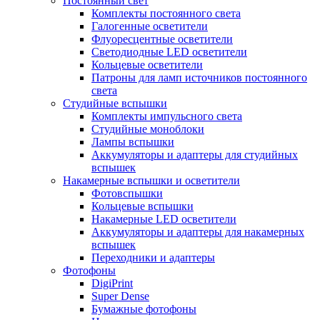
Постоянный свет
Комплекты постоянного света
Галогенные осветители
Флуоресцентные осветители
Светодиодные LED осветители
Кольцевые осветители
Патроны для ламп источников постоянного
света
Студийные вспышки
Комплекты импульсного света
Студийные моноблоки
Лампы вспышки
Аккумуляторы и адаптеры для студийных
вспышек
Накамерные вспышки и осветители
Фотовспышки
Кольцевые вспышки
Накамерные LED осветители
Аккумуляторы и адаптеры для накамерных
вспышек
Переходники и адаптеры
Фотофоны
DigiPrint
Super Dense
Бумажные фотофоны