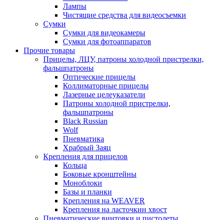
Лампы
Чистящие средства для видеосъемки
Сумки
Сумки для видеокамеры
Сумки для фотоаппаратов
Прочие товары
Прицелы, ЛЦУ, патроны холодной пристрелки,
фальшпатроны
Оптические прицелы
Коллиматорные прицелы
Лазерные целеуказатели
Патроны холодной пристрелки,
фальшпатроны
Black Russian
Wolf
Пневматика
Храбрый Заяц
Крепления для прицелов
Кольца
Боковые кронштейны
Моноблоки
Базы и планки
Крепления на WEAVER
Крепления на ласточкин хвост
Пневматические винтовки и пистолеты