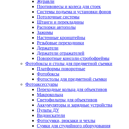
Журавли
Противовесы и колеса для стоек
Системы подъема и установки фонов
Потолочные системы
Штанги и перекладины
Распорки автополы
Зажимы
Настенные кронштейны
Резьбовые переходники
Держатели
Держатели отражателей
Поворотные консоли-стробофреймы
Фотобоксы и столы для предметной съемки
Платформы поворотные
Фотобоксы
Фотостолы для предметной съемки
Фотоаксессуары
Переходные кольца для объективов
Макрокольца
Светофильтры для объективов
Аккумуляторы и зарядные устройства
Пульты ДУ
Видоискатели
Фотосумки, рюкзаки и чехлы
Сумки для студийного оборудования