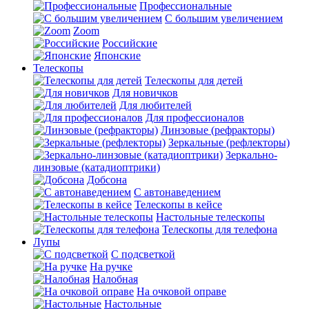
Профессиональные
С большим увеличением
Zoom
Российские
Японские
Телескопы
Телескопы для детей
Для новичков
Для любителей
Для профессионалов
Линзовые (рефракторы)
Зеркальные (рефлекторы)
Зеркально-
линзовые (катадиоптрики)
Добсона
С автонаведением
Телескопы в кейсе
Настольные телескопы
Телескопы для телефона
Лупы
С подсветкой
На ручке
Налобная
На очковой оправе
Настольные