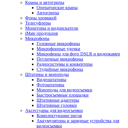
Краны и автогрипы
Операторские краны
Автогрипы
Фоны хромакей
Телесуфлеры
Мониторы и видоискатели
iMate продукция
Микрофоны
Головные микрофоны
Микрофонные удочки
Микрофоны для фото DSLR и видеокамер
Петличные микрофоны
Радиосистемы и конвертеры
Студийные микрофоны
Штативы и моноподы
Видеоштативы
Фотоштативы
Моноподы для видеосъемки
Быстросъемные площадки
Штативные адаптеры
Штативные головки
Аксессуары для видеосъемки
Комплектующие ригов
Аккумуляторы и зарядные устройства для
видеосъемки