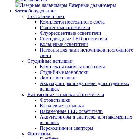
Лазерные дальномеры
Фотооборудование
Постоянный свет
Комплекты постоянного света
Галогенные осветители
Флуоресцентные осветители
Светодиодные LED осветители
Кольцевые осветители
Патроны для ламп источников постоянного
света
Студийные вспышки
Комплекты импульсного света
Студийные моноблоки
Лампы вспышки
Аккумуляторы и адаптеры для студийных
вспышек
Накамерные вспышки и осветители
Фотовспышки
Кольцевые вспышки
Накамерные LED осветители
Аккумуляторы и адаптеры для накамерных
вспышек
Переходники и адаптеры
Фотофоны