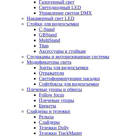
Галогенный свет
Светодиодный LED
Управление светом DMX
Накамерный свет LED
Стойки для видеосъемки
C-Stand
GBStand
MultiStand
Titan
Аксессуары к стойкам
Стедикамы и моторизованные системы
Модификаторы света
Зонты для видеосъемки
Отражатели
Светоформирующие насадки
Софтбоксы для видеосъемки
Плечевые упоры и обвесы
Follow focus
Плечевые упоры
Брекеты
Слайдеры и тележки
Рельсы
Слайдеры
Тележки Dolly
Тележки TrackMaster