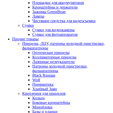
Площадки для аккумуляторов
Кронштейны и держатели
Зажимы GreenBean
Лампы
Чистящие средства для видеосъемки
Сумки
Сумки для видеокамеры
Сумки для фотоаппаратов
Прочие товары
Прицелы, ЛЦУ, патроны холодной пристрелки,
фальшпатроны
Оптические прицелы
Коллиматорные прицелы
Лазерные целеуказатели
Патроны холодной пристрелки,
фальшпатроны
Black Russian
Wolf
Пневматика
Храбрый Заяц
Крепления для прицелов
Кольца
Боковые кронштейны
Моноблоки
Базы и планки