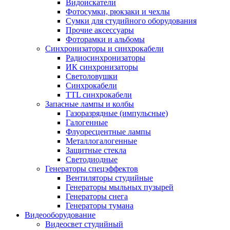
Видоискатели
Фотосумки, рюкзаки и чехлы
Сумки для студийного оборудования
Прочие аксессуары
Фоторамки и альбомы
Синхронизаторы и синхрокабели
Радиосинхронизаторы
ИК синхронизаторы
Светоловушки
Синхрокабели
TTL синхрокабели
Запасные лампы и колбы
Газоразрядные (импульсные)
Галогенные
Флуоресцентные лампы
Металлогалогенные
Защитные стекла
Светодиодные
Генераторы спецэффектов
Вентиляторы студийные
Генераторы мыльных пузырей
Генераторы снега
Генераторы тумана
Видеооборудование
Видеосвет студийный