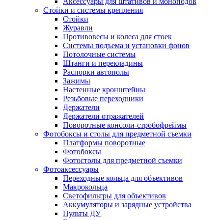
Аксессуары для штативов и моноподов
Стойки и системы крепления
Стойки
Журавли
Противовесы и колеса для стоек
Системы подъема и установки фонов
Потолочные системы
Штанги и перекладины
Распорки автополы
Зажимы
Настенные кронштейны
Резьбовые переходники
Держатели
Держатели отражателей
Поворотные консоли-стробофреймы
Фотобоксы и столы для предметной съемки
Платформы поворотные
Фотобоксы
Фотостолы для предметной съемки
Фотоаксессуары
Переходные кольца для объективов
Макрокольца
Светофильтры для объективов
Аккумуляторы и зарядные устройства
Пульты ДУ