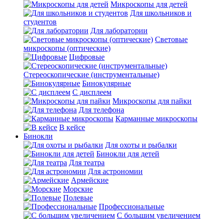
Микроскопы для детей
Для школьников и
студентов
Для лаборатории
Световые
микроскопы (оптические)
Цифровые
Стереоскопические (инструментальные)
Бинокулярные
С дисплеем
Микроскопы для пайки
Для телефона
Карманные микроскопы
В кейсе
Бинокли
Для охоты и рыбалки
Бинокли для детей
Для театра
Для астрономии
Армейские
Морские
Полевые
Профессиональные
С большим увеличением