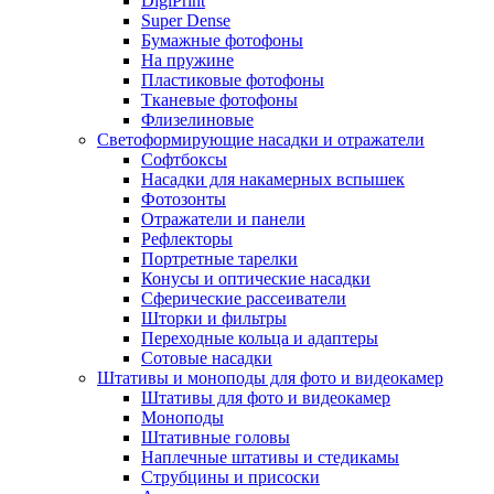
DigiPrint
Super Dense
Бумажные фотофоны
На пружине
Пластиковые фотофоны
Тканевые фотофоны
Флизелиновые
Светоформирующие насадки и отражатели
Софтбоксы
Насадки для накамерных вспышек
Фотозонты
Отражатели и панели
Рефлекторы
Портретные тарелки
Конусы и оптические насадки
Сферические рассеиватели
Шторки и фильтры
Переходные кольца и адаптеры
Сотовые насадки
Штативы и моноподы для фото и видеокамер
Штативы для фото и видеокамер
Моноподы
Штативные головы
Наплечные штативы и стедикамы
Струбцины и присоски