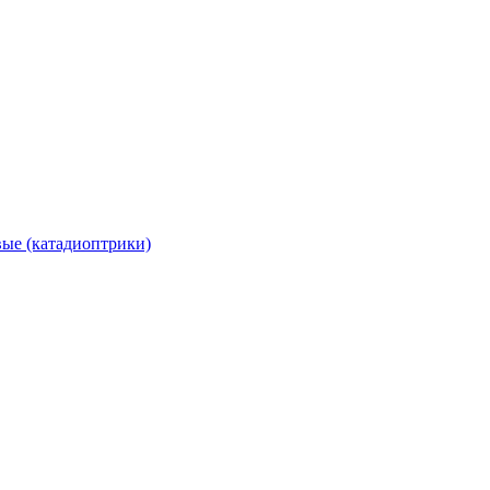
вые (катадиоптрики)