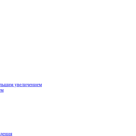
ольшим увеличением
ем
дения