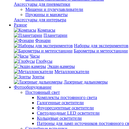
Аксессуары для пневматики
Мишени и пулеулавливатели
Пружины и манжеты
Аксессуары для интерьера
Разное
Компасы
Планетарии
Фонари
Наборы для экспериментов
Барометры и метеостанции
Часы
Глобусы
Экшн-камеры
Металлоискатели
Зонты
Лазерные дальномеры
Фотооборудование
Постоянный свет
Комплекты постоянного света
Галогенные осветители
Флуоресцентные осветители
Светодиодные LED осветители
Кольцевые осветители
Патроны для ламп источников постоянного св
Студийные вспышки