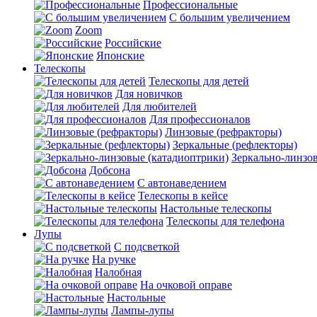
Профессиональные
С большим увеличением
Zoom
Российские
Японские
Телескопы
Телескопы для детей
Для новичков
Для любителей
Для профессионалов
Линзовые (рефракторы)
Зеркальные (рефлекторы)
Зеркально-линзо
Добсона
С автонаведением
Телескопы в кейсе
Настольные телескопы
Телескопы для телефона
Лупы
С подсветкой
На ручке
Налобная
На очковой оправе
Настольные
Лампы-лупы