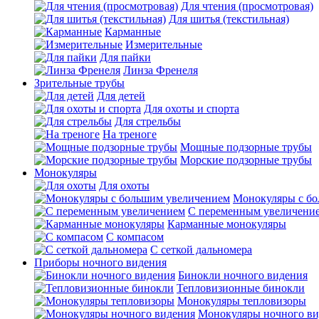
Для чтения (просмотровая)
Для шитья (текстильная)
Карманные
Измерительные
Для пайки
Линза Френеля
Зрительные трубы
Для детей
Для охоты и спорта
Для стрельбы
На треноге
Мощные подзорные трубы
Морские подзорные трубы
Монокуляры
Для охоты
Монокуляры с б
С переменным увеличени
Карманные монокуляры
С компасом
С сеткой дальномера
Приборы ночного видения
Бинокли ночного видения
Тепловизионные бинокли
Монокуляры тепловизоры
Монокуляры ночного ви