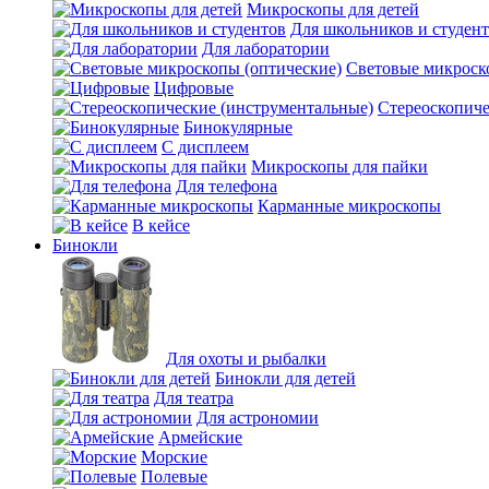
Микроскопы для детей
Для школьников и студен
Для лаборатории
Световые микроск
Цифровые
Стереоскопиче
Бинокулярные
С дисплеем
Микроскопы для пайки
Для телефона
Карманные микроскопы
В кейсе
Бинокли
Для охоты и рыбалки
Бинокли для детей
Для театра
Для астрономии
Армейские
Морские
Полевые