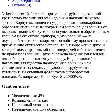
Характеристики
Отзывы (0)
Veber Pioneer 15-45x60 C - зрительная труба с переменной
кратностью увеличения от 15 до 45х и наклонным углом
зрения. Корпус выполнен из ударопрочного поликарбоната,
обработан специальным покрытием soft touch, для защиты от
выскальзывания. Фокусировка осуществляется обрезиненным
кольцом на объективе прибора, зуммирование — на
окулярной части. Благодаря многослойному просветлению и
применению оптического стекла BK7, изображение яркое и
контрастное, с правильной цветопередачей и без искажения
по краям поля зрения. Труба снабжена выдвижной блендой
для наблюдения в солнечную погоду. Выдвигающийся
наглазник для удобства наблюдения в обычных или
солнцезащитных очках. Для удобства, трубу можно
установить на обычный фотоштатив с поворотной
площадкой, например FalconEyes SL–2400WS.
Особенности
Увеличение до 45х
Компактная и легкая
Наклонный угол зрения
Нетеряемая крышка объектива