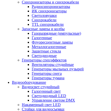
Синхронизаторы и синхрокабели
Радиосинхронизаторы
ИК синхронизаторы
Светоловушки
Синхрокабели
TTL синхрокабели
Запасные лампы и колбы
Газоразрядные (импульсные)
Галогенные
Флуоресцентные лампы
Металлогалогенные
Защитные стекла
Светодиодные
Генераторы спецэффектов
Вентиляторы студийные
Генераторы мыльных пузырей
Генераторы снега
Генераторы тумана
Видеооборудование
Видеосвет студийный
Галогенный свет
Светодиодный LED
Управление светом DMX
Накамерный свет LED
Стойки для видеосъемки