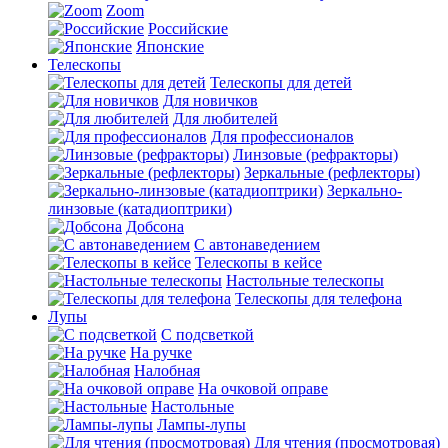
Zoom
Российские
Японские
Телескопы
Телескопы для детей
Для новичков
Для любителей
Для профессионалов
Линзовые (рефракторы)
Зеркальные (рефлекторы)
Зеркально-
линзовые (катадиоптрики)
Добсона
С автонаведением
Телескопы в кейсе
Настольные телескопы
Телескопы для телефона
Лупы
С подсветкой
На ручке
Налобная
На очковой оправе
Настольные
Лампы-лупы
Для чтения (просмотровая)