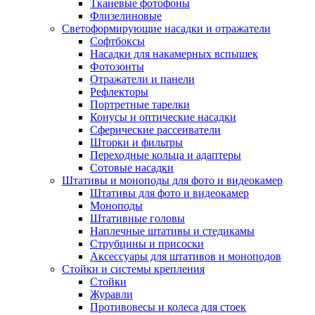
Тканевые фотофоны
Флизелиновые
Светоформирующие насадки и отражатели
Софтбоксы
Насадки для накамерных вспышек
Фотозонты
Отражатели и панели
Рефлекторы
Портретные тарелки
Конусы и оптические насадки
Сферические рассеиватели
Шторки и фильтры
Переходные кольца и адаптеры
Сотовые насадки
Штативы и моноподы для фото и видеокамер
Штативы для фото и видеокамер
Моноподы
Штативные головы
Наплечные штативы и стедикамы
Струбцины и присоски
Аксессуары для штативов и моноподов
Стойки и системы крепления
Стойки
Журавли
Противовесы и колеса для стоек