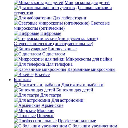
Микроскопы для детей
Для школьников и
студентов
Для лаборатории
Световые
микроскопы (оптические)
Цифровые
Стереоскопические (инструментальные)
Бинокулярные
С дисплеем
Микроскопы для пайки
Для телефона
Карманные микроскопы
В кейсе
Бинокли
Для охоты и рыбалки
Бинокли для детей
Для театра
Для астрономии
Армейские
Морские
Полевые
Профессиональные
С большим увеличением