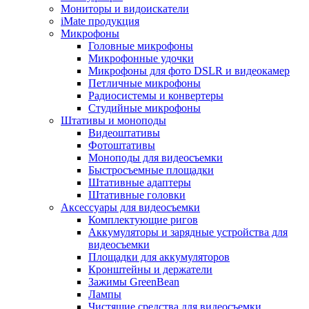
Мониторы и видоискатели
iMate продукция
Микрофоны
Головные микрофоны
Микрофонные удочки
Микрофоны для фото DSLR и видеокамер
Петличные микрофоны
Радиосистемы и конвертеры
Студийные микрофоны
Штативы и моноподы
Видеоштативы
Фотоштативы
Моноподы для видеосъемки
Быстросъемные площадки
Штативные адаптеры
Штативные головки
Аксессуары для видеосъемки
Комплектующие ригов
Аккумуляторы и зарядные устройства для
видеосъемки
Площадки для аккумуляторов
Кронштейны и держатели
Зажимы GreenBean
Лампы
Чистящие средства для видеосъемки