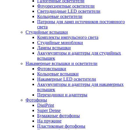
Галогенные осветители
Флуоресцентные осветители
Светодиодные LED осветители
Кольцевые осветители
Патроны для ламп источников постоянного
света
Студийные вспышки
Комплекты импульсного света
Студийные моноблоки
Лампы вспышки
Аккумуляторы и адаптеры для студийных
вспышек
Накамерные вспышки и осветители
Фотовспышки
Кольцевые вспышки
Накамерные LED осветители
Аккумуляторы и адаптеры для накамерных
вспышек
Переходники и адаптеры
Фотофоны
DigiPrint
Super Dense
Бумажные фотофоны
На пружине
Пластиковые фотофоны