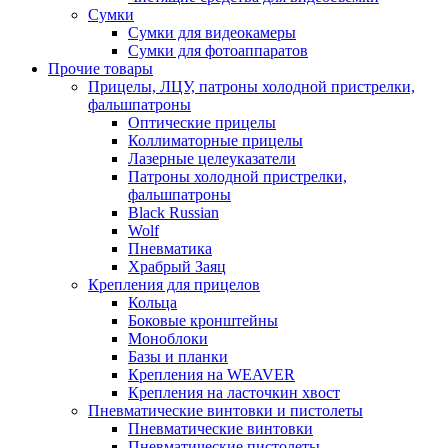
Сумки
Сумки для видеокамеры
Сумки для фотоаппаратов
Прочие товары
Прицелы, ЛЦУ, патроны холодной пристрелки,
фальшпатроны
Оптические прицелы
Коллиматорные прицелы
Лазерные целеуказатели
Патроны холодной пристрелки,
фальшпатроны
Black Russian
Wolf
Пневматика
Храбрый Заяц
Крепления для прицелов
Кольца
Боковые кронштейны
Моноблоки
Базы и планки
Крепления на WEAVER
Крепления на ласточкин хвост
Пневматические винтовки и пистолеты
Пневматические винтовки
Пневматические пистолеты