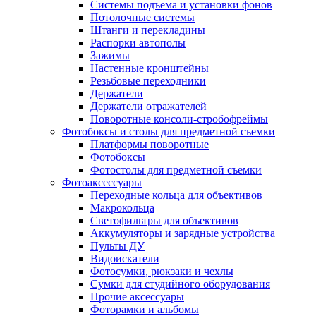
Системы подъема и установки фонов
Потолочные системы
Штанги и перекладины
Распорки автополы
Зажимы
Настенные кронштейны
Резьбовые переходники
Держатели
Держатели отражателей
Поворотные консоли-стробофреймы
Фотобоксы и столы для предметной съемки
Платформы поворотные
Фотобоксы
Фотостолы для предметной съемки
Фотоаксессуары
Переходные кольца для объективов
Макрокольца
Светофильтры для объективов
Аккумуляторы и зарядные устройства
Пульты ДУ
Видоискатели
Фотосумки, рюкзаки и чехлы
Сумки для студийного оборудования
Прочие аксессуары
Фоторамки и альбомы