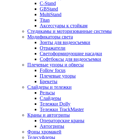
C-Stand
GBStand
MultiStand
Titan
Аксессуары к стойкам
Стедикамы и моторизованные системы
Модификаторы света
Зонты для видеосъемки
Отражатели
Светоформирующие насадки
Софтбоксы для видеосъемки
Плечевые упоры и обвесы
Follow focus
Плечевые упоры
Брекеты
Слайдеры и тележки
Рельсы
Слайдеры
Тележки Dolly
Тележки TrackMaster
Краны и автогрипы
Операторские краны
Автогрипы
Фоны хромакей
Телесуфлеры