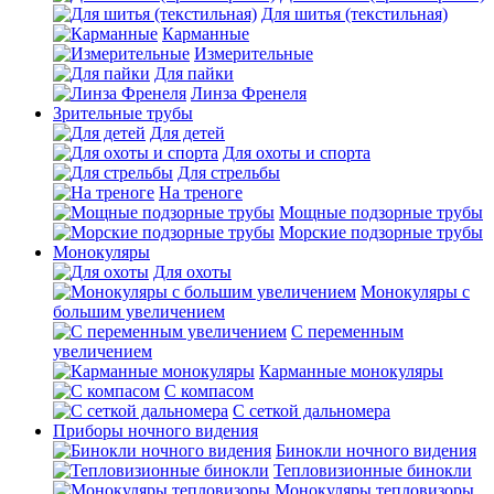
Для шитья (текстильная)
Карманные
Измерительные
Для пайки
Линза Френеля
Зрительные трубы
Для детей
Для охоты и спорта
Для стрельбы
На треноге
Мощные подзорные трубы
Морские подзорные трубы
Монокуляры
Для охоты
Монокуляры с
большим увеличением
С переменным
увеличением
Карманные монокуляры
С компасом
С сеткой дальномера
Приборы ночного видения
Бинокли ночного видения
Тепловизионные бинокли
Монокуляры тепловизоры