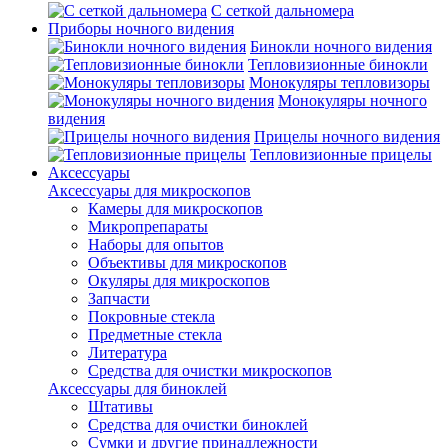
С сеткой дальномера
Приборы ночного видения
Бинокли ночного видения
Тепловизионные бинокли
Монокуляры тепловизоры
Монокуляры ночного
видения
Прицелы ночного видения
Тепловизионные прицелы
Аксессуары
Аксессуары для микроскопов
Камеры для микроскопов
Микропрепараты
Наборы для опытов
Объективы для микроскопов
Окуляры для микроскопов
Запчасти
Покровные стекла
Предметные стекла
Литература
Средства для очистки микроскопов
Аксессуары для биноклей
Штативы
Средства для очистки биноклей
Сумки и другие принадлежности