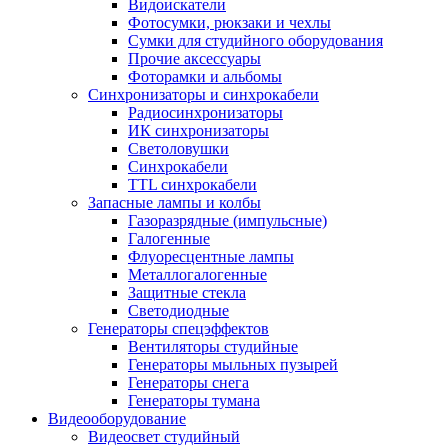
Видоискатели
Фотосумки, рюкзаки и чехлы
Сумки для студийного оборудования
Прочие аксессуары
Фоторамки и альбомы
Синхронизаторы и синхрокабели
Радиосинхронизаторы
ИК синхронизаторы
Светоловушки
Синхрокабели
TTL синхрокабели
Запасные лампы и колбы
Газоразрядные (импульсные)
Галогенные
Флуоресцентные лампы
Металлогалогенные
Защитные стекла
Светодиодные
Генераторы спецэффектов
Вентиляторы студийные
Генераторы мыльных пузырей
Генераторы снега
Генераторы тумана
Видеооборудование
Видеосвет студийный