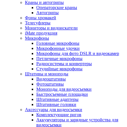
Краны и автогрипы
Операторские краны
Автогрипы
Фоны хромакей
Телесуфлеры
Мониторы и видоискатели
iMate продукция
Микрофоны
Головные микрофоны
Микрофонные удочки
Микрофоны для фото DSLR и видеокамер
Петличные микрофоны
Радиосистемы и конвертеры
Студийные микрофоны
Штативы и моноподы
Видеоштативы
Фотоштативы
Моноподы для видеосъемки
Быстросъемные площадки
Штативные адаптеры
Штативные головки
Аксессуары для видеосъемки
Комплектующие ригов
Аккумуляторы и зарядные устройства для
видеосъемки