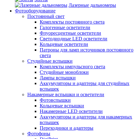
Лазерные дальномеры
Фотооборудование
Постоянный свет
Комплекты постоянного света
Галогенные осветители
Флуоресцентные осветители
Светодиодные LED осветители
Кольцевые осветители
Патроны для ламп источников постоянного
света
Студийные вспышки
Комплекты импульсного света
Студийные моноблоки
Лампы вспышки
Аккумуляторы и адаптеры для студийных
вспышек
Накамерные вспышки и осветители
Фотовспышки
Кольцевые вспышки
Накамерные LED осветители
Аккумуляторы и адаптеры для накамерных
вспышек
Переходники и адаптеры
Фотофоны