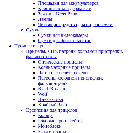
Площадки для аккумуляторов
Кронштейны и держатели
Зажимы GreenBean
Лампы
Чистящие средства для видеосъемки
Сумки
Сумки для видеокамеры
Сумки для фотоаппаратов
Прочие товары
Прицелы, ЛЦУ, патроны холодной пристрелки,
фальшпатроны
Оптические прицелы
Коллиматорные прицелы
Лазерные целеуказатели
Патроны холодной пристрелки,
фальшпатроны
Black Russian
Wolf
Пневматика
Храбрый Заяц
Крепления для прицелов
Кольца
Боковые кронштейны
Моноблоки
Базы и планки