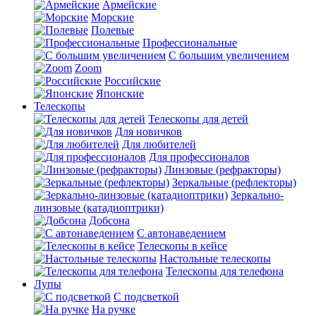
Армейские
Морские
Полевые
Профессиональные
С большим увеличением
Zoom
Российские
Японские
Телескопы
Телескопы для детей
Для новичков
Для любителей
Для профессионалов
Линзовые (рефракторы)
Зеркальные (рефлекторы)
Зеркально-
линзовые (катадиоптрики)
Добсона
С автонаведением
Телескопы в кейсе
Настольные телескопы
Телескопы для телефона
Лупы
С подсветкой
На ручке