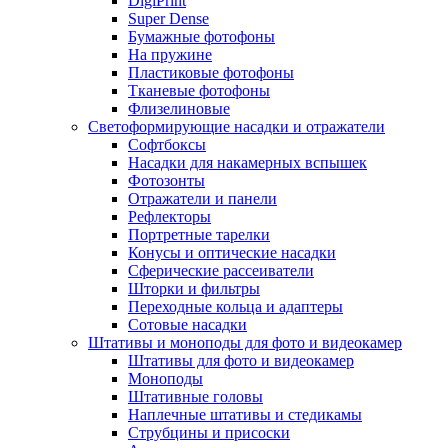
DigiPrint
Super Dense
Бумажные фотофоны
На пружине
Пластиковые фотофоны
Тканевые фотофоны
Флизелиновые
Светоформирующие насадки и отражатели
Софтбоксы
Насадки для накамерных вспышек
Фотозонты
Отражатели и панели
Рефлекторы
Портретные тарелки
Конусы и оптические насадки
Сферические рассеиватели
Шторки и фильтры
Переходные кольца и адаптеры
Сотовые насадки
Штативы и моноподы для фото и видеокамер
Штативы для фото и видеокамер
Моноподы
Штативные головы
Наплечные штативы и стедикамы
Струбцины и присоски