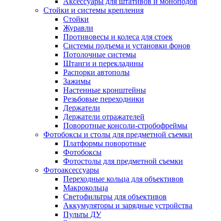
Аксессуары для штативов и моноподов
Стойки и системы крепления
Стойки
Журавли
Противовесы и колеса для стоек
Системы подъема и установки фонов
Потолочные системы
Штанги и перекладины
Распорки автополы
Зажимы
Настенные кронштейны
Резьбовые переходники
Держатели
Держатели отражателей
Поворотные консоли-стробофреймы
Фотобоксы и столы для предметной съемки
Платформы поворотные
Фотобоксы
Фотостолы для предметной съемки
Фотоаксессуары
Переходные кольца для объективов
Макрокольца
Светофильтры для объективов
Аккумуляторы и зарядные устройства
Пульты ДУ