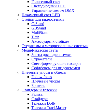
Галогенный свет
Светодиодный LED
Управление светом DMX
Накамерный свет LED
Стойки для видеосъемки
C-Stand
GBStand
MultiStand
Titan
Аксессуары к стойкам
Стедикамы и моторизованные системы
Модификаторы света
Зонты для видеосъемки
Отражатели
Светоформирующие насадки
Софтбоксы для видеосъемки
Плечевые упоры и обвесы
Follow focus
Плечевые упоры
Брекеты
Слайдеры и тележки
Рельсы
Слайдеры
Тележки Dolly
Тележки TrackMaster