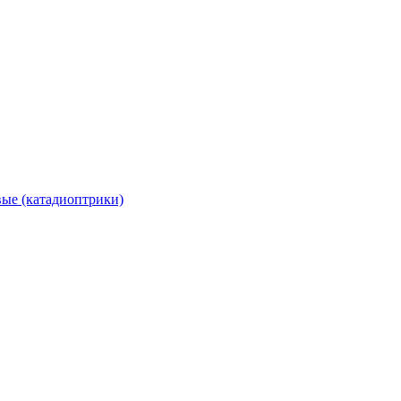
вые (катадиоптрики)