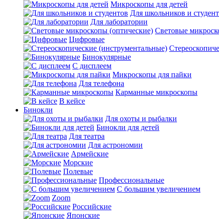
Микроскопы для детей
Для школьников и студен
Для лаборатории
Световые микроск
Цифровые
Стереоскопиче
Бинокулярные
С дисплеем
Микроскопы для пайки
Для телефона
Карманные микроскопы
В кейсе
Бинокли
Для охоты и рыбалки
Бинокли для детей
Для театра
Для астрономии
Армейские
Морские
Полевые
Профессиональные
С большим увеличением
Zoom
Российские
Японские