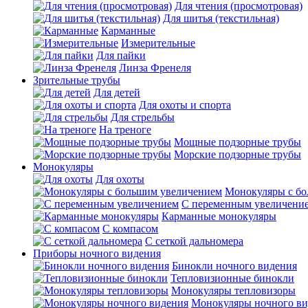
Для чтения (просмотровая)
Для шитья (текстильная)
Карманные
Измерительные
Для пайки
Линза Френеля
Зрительные трубы
Для детей
Для охоты и спорта
Для стрельбы
На треноге
Мощные подзорные трубы
Морские подзорные трубы
Монокуляры
Для охоты
Монокуляры с б
С переменным увеличени
Карманные монокуляры
С компасом
С сеткой дальномера
Приборы ночного видения
Бинокли ночного видения
Тепловизионные бинокли
Монокуляры тепловизоры
Монокуляры ночного ви