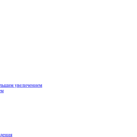
ольшим увеличением
ем
дения