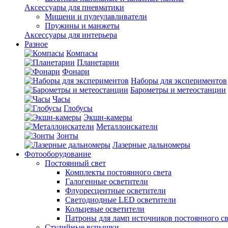
Аксессуары для пневматики
Мишени и пулеулавливатели
Пружины и манжеты
Аксессуары для интерьера
Разное
Компасы
Планетарии
Фонари
Наборы для экспериментов
Барометры и метеостанции
Часы
Глобусы
Экшн-камеры
Металлоискатели
Зонты
Лазерные дальномеры
Фотооборудование
Постоянный свет
Комплекты постоянного света
Галогенные осветители
Флуоресцентные осветители
Светодиодные LED осветители
Кольцевые осветители
Патроны для ламп источников постоянного св
Студийные вспышки