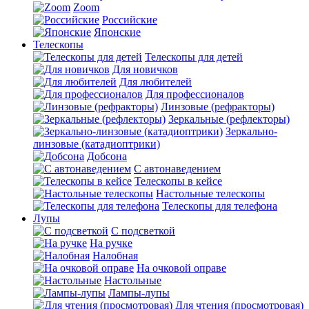
Zoom
Российские
Японские
Телескопы
Телескопы для детей
Для новичков
Для любителей
Для профессионалов
Линзовые (рефракторы)
Зеркальные (рефлекторы)
Зеркально-
линзовые (катадиоптрики)
Добсона
С автонаведением
Телескопы в кейсе
Настольные телескопы
Телескопы для телефона
Лупы
С подсветкой
На ручке
Налобная
На очковой оправе
Настольные
Лампы-лупы
Для чтения (просмотровая)