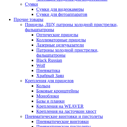
Сумки
Сумки для видеокамеры
Сумки для фотоаппаратов
Прочие товары
Прицелы, ЛЦУ, патроны холодной пристрелки,
фальшпатроны
Оптические прицелы
Коллиматорные прицелы
Лазерные целеуказатели
Патроны холодной пристрелки,
фальшпатроны
Black Russian
Wolf
Пневматика
Храбрый Заяц
Крепления для прицелов
Кольца
Боковые кронштейны
Моноблоки
Базы и планки
Крепления на WEAVER
Крепления на ласточкин хвост
Пневматические винтовки и пистолеты
Пневматические винтовки
Пневматические пистолеты