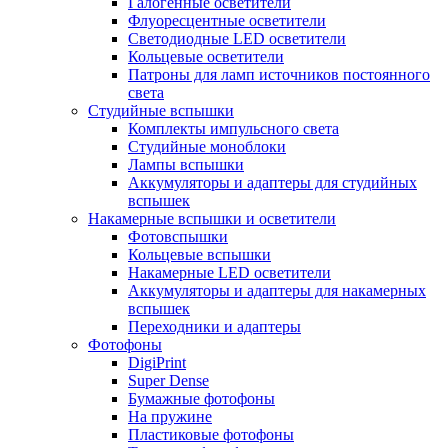
Галогенные осветители
Флуоресцентные осветители
Светодиодные LED осветители
Кольцевые осветители
Патроны для ламп источников постоянного
света
Студийные вспышки
Комплекты импульсного света
Студийные моноблоки
Лампы вспышки
Аккумуляторы и адаптеры для студийных
вспышек
Накамерные вспышки и осветители
Фотовспышки
Кольцевые вспышки
Накамерные LED осветители
Аккумуляторы и адаптеры для накамерных
вспышек
Переходники и адаптеры
Фотофоны
DigiPrint
Super Dense
Бумажные фотофоны
На пружине
Пластиковые фотофоны