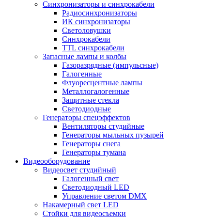
Синхронизаторы и синхрокабели
Радиосинхронизаторы
ИК синхронизаторы
Светоловушки
Синхрокабели
TTL синхрокабели
Запасные лампы и колбы
Газоразрядные (импульсные)
Галогенные
Флуоресцентные лампы
Металлогалогенные
Защитные стекла
Светодиодные
Генераторы спецэффектов
Вентиляторы студийные
Генераторы мыльных пузырей
Генераторы снега
Генераторы тумана
Видеооборудование
Видеосвет студийный
Галогенный свет
Светодиодный LED
Управление светом DMX
Накамерный свет LED
Стойки для видеосъемки