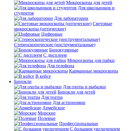
Микроскопы для детей
Для школьников и
студентов
Для лаборатории
Световые
микроскопы (оптические)
Цифровые
Стереоскопические (инструментальные)
Бинокулярные
С дисплеем
Микроскопы для пайки
Для телефона
Карманные микроскопы
В кейсе
Бинокли
Для охоты и рыбалки
Бинокли для детей
Для театра
Для астрономии
Армейские
Морские
Полевые
Профессиональные
С большим увеличением