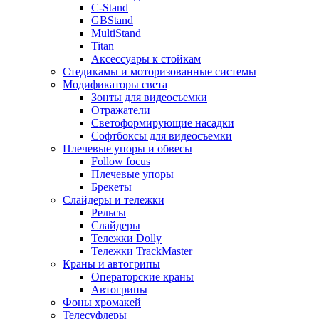
C-Stand
GBStand
MultiStand
Titan
Аксессуары к стойкам
Стедикамы и моторизованные системы
Модификаторы света
Зонты для видеосъемки
Отражатели
Светоформирующие насадки
Софтбоксы для видеосъемки
Плечевые упоры и обвесы
Follow focus
Плечевые упоры
Брекеты
Слайдеры и тележки
Рельсы
Слайдеры
Тележки Dolly
Тележки TrackMaster
Краны и автогрипы
Операторские краны
Автогрипы
Фоны хромакей
Телесуфлеры