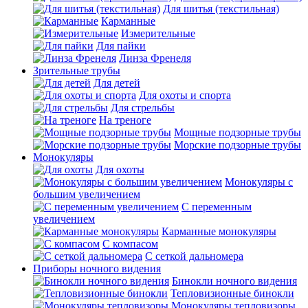
Для шитья (текстильная)
Карманные
Измерительные
Для пайки
Линза Френеля
Зрительные трубы
Для детей
Для охоты и спорта
Для стрельбы
На треноге
Мощные подзорные трубы
Морские подзорные трубы
Монокуляры
Для охоты
Монокуляры с
большим увеличением
С переменным
увеличением
Карманные монокуляры
С компасом
С сеткой дальномера
Приборы ночного видения
Бинокли ночного видения
Тепловизионные бинокли
Монокуляры тепловизоры