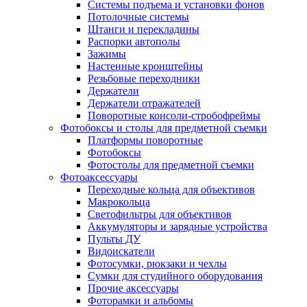
Системы подъема и установки фонов
Потолочные системы
Штанги и перекладины
Распорки автополы
Зажимы
Настенные кронштейны
Резьбовые переходники
Держатели
Держатели отражателей
Поворотные консоли-стробофреймы
Фотобоксы и столы для предметной съемки
Платформы поворотные
Фотобоксы
Фотостолы для предметной съемки
Фотоаксессуары
Переходные кольца для объективов
Макрокольца
Светофильтры для объективов
Аккумуляторы и зарядные устройства
Пульты ДУ
Видоискатели
Фотосумки, рюкзаки и чехлы
Сумки для студийного оборудования
Прочие аксессуары
Фоторамки и альбомы