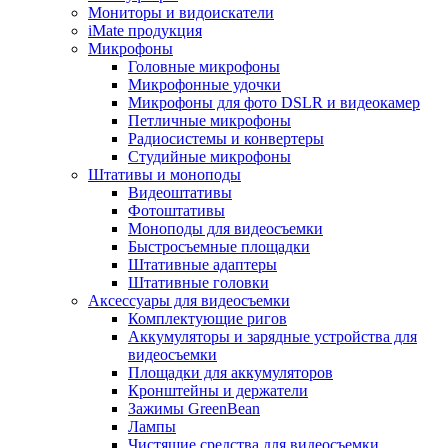
Мониторы и видоискатели
iMate продукция
Микрофоны
Головные микрофоны
Микрофонные удочки
Микрофоны для фото DSLR и видеокамер
Петличные микрофоны
Радиосистемы и конвертеры
Студийные микрофоны
Штативы и моноподы
Видеоштативы
Фотоштативы
Моноподы для видеосъемки
Быстросъемные площадки
Штативные адаптеры
Штативные головки
Аксессуары для видеосъемки
Комплектующие ригов
Аккумуляторы и зарядные устройства для
видеосъемки
Площадки для аккумуляторов
Кронштейны и держатели
Зажимы GreenBean
Лампы
Чистящие средства для видеосъемки