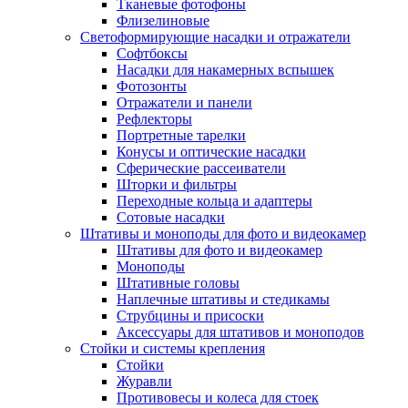
Тканевые фотофоны
Флизелиновые
Светоформирующие насадки и отражатели
Софтбоксы
Насадки для накамерных вспышек
Фотозонты
Отражатели и панели
Рефлекторы
Портретные тарелки
Конусы и оптические насадки
Сферические рассеиватели
Шторки и фильтры
Переходные кольца и адаптеры
Сотовые насадки
Штативы и моноподы для фото и видеокамер
Штативы для фото и видеокамер
Моноподы
Штативные головы
Наплечные штативы и стедикамы
Струбцины и присоски
Аксессуары для штативов и моноподов
Стойки и системы крепления
Стойки
Журавли
Противовесы и колеса для стоек