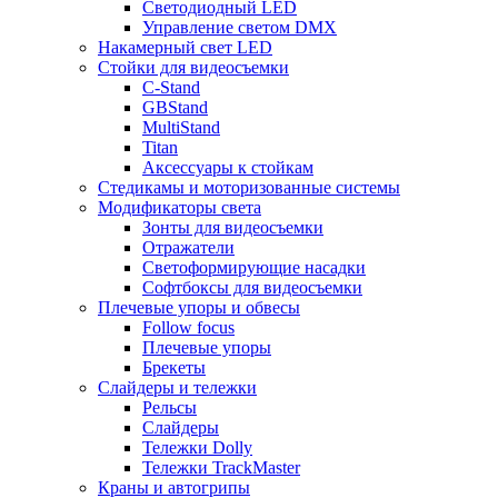
Светодиодный LED
Управление светом DMX
Накамерный свет LED
Стойки для видеосъемки
C-Stand
GBStand
MultiStand
Titan
Аксессуары к стойкам
Стедикамы и моторизованные системы
Модификаторы света
Зонты для видеосъемки
Отражатели
Светоформирующие насадки
Софтбоксы для видеосъемки
Плечевые упоры и обвесы
Follow focus
Плечевые упоры
Брекеты
Слайдеры и тележки
Рельсы
Слайдеры
Тележки Dolly
Тележки TrackMaster
Краны и автогрипы