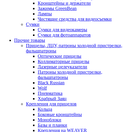
Кронштейны и держатели
Зажимы GreenBean
Лампы
Чистящие средства для видеосъемки
Сумки
Сумки для видеокамеры
Сумки для фотоаппаратов
Прочие товары
Прицелы, ЛЦУ, патроны холодной пристрелки,
фальшпатроны
Оптические прицелы
Коллиматорные прицелы
Лазерные целеуказатели
Патроны холодной пристрелки,
фальшпатроны
Black Russian
Wolf
Пневматика
Храбрый Заяц
Крепления для прицелов
Кольца
Боковые кронштейны
Моноблоки
Базы и планки
Крепления на WEAVER