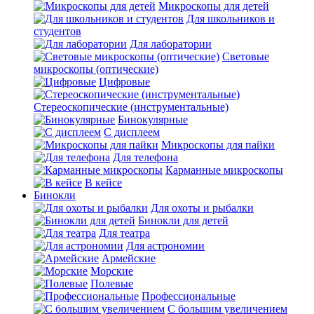
Микроскопы для детей
Для школьников и
студентов
Для лаборатории
Световые
микроскопы (оптические)
Цифровые
Стереоскопические (инструментальные)
Бинокулярные
С дисплеем
Микроскопы для пайки
Для телефона
Карманные микроскопы
В кейсе
Бинокли
Для охоты и рыбалки
Бинокли для детей
Для театра
Для астрономии
Армейские
Морские
Полевые
Профессиональные
С большим увеличением