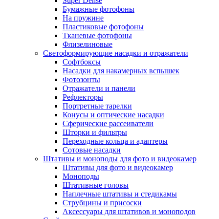
Super Dense
Бумажные фотофоны
На пружине
Пластиковые фотофоны
Тканевые фотофоны
Флизелиновые
Светоформирующие насадки и отражатели
Софтбоксы
Насадки для накамерных вспышек
Фотозонты
Отражатели и панели
Рефлекторы
Портретные тарелки
Конусы и оптические насадки
Сферические рассеиватели
Шторки и фильтры
Переходные кольца и адаптеры
Сотовые насадки
Штативы и моноподы для фото и видеокамер
Штативы для фото и видеокамер
Моноподы
Штативные головы
Наплечные штативы и стедикамы
Струбцины и присоски
Аксессуары для штативов и моноподов