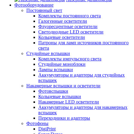
Фотооборудование
Постоянный свет
Комплекты постоянного света
Галогенные осветители
Флуоресцентные осветители
Светодиодные LED осветители
Кольцевые осветители
Патроны для ламп источников постоянного
света
Студийные вспышки
Комплекты импульсного света
Студийные моноблоки
Лампы вспышки
Аккумуляторы и адаптеры для студийных
вспышек
Накамерные вспышки и осветители
Фотовспышки
Кольцевые вспышки
Накамерные LED осветители
Аккумуляторы и адаптеры для накамерных
вспышек
Переходники и адаптеры
Фотофоны
DigiPrint