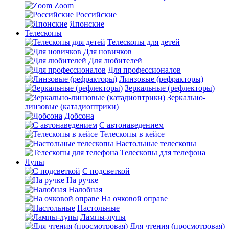
Zoom
Российские
Японские
Телескопы
Телескопы для детей
Для новичков
Для любителей
Для профессионалов
Линзовые (рефракторы)
Зеркальные (рефлекторы)
Зеркально-
линзовые (катадиоптрики)
Добсона
С автонаведением
Телескопы в кейсе
Настольные телескопы
Телескопы для телефона
Лупы
С подсветкой
На ручке
Налобная
На очковой оправе
Настольные
Лампы-лупы
Для чтения (просмотровая)