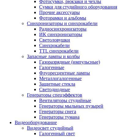
Фотосумки, рюкзаки и чехлы
Сумки для студийного оборудования
Прочие аксессуары
Фоторамки и альбомы
Синхронизаторы и синхрокабели
Радиосинхронизаторы
ИК синхронизаторы
Светоловушки
Синхрокабели
TTL синхрокабели
Запасные лампы и колбы
Газоразрядные (импульсные)
Галогенные
Флуоресцентные лампы
Металлогалогенные
Защитные стекла
Светодиодные
Генераторы спецэффектов
Вентиляторы студийные
Генераторы мыльных пузырей
Генераторы снега
Генераторы тумана
Видеооборудование
Видеосвет студийный
Галогенный свет