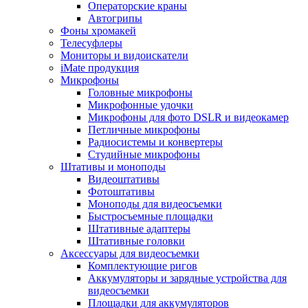
Операторские краны
Автогрипы
Фоны хромакей
Телесуфлеры
Мониторы и видоискатели
iMate продукция
Микрофоны
Головные микрофоны
Микрофонные удочки
Микрофоны для фото DSLR и видеокамер
Петличные микрофоны
Радиосистемы и конвертеры
Студийные микрофоны
Штативы и моноподы
Видеоштативы
Фотоштативы
Моноподы для видеосъемки
Быстросъемные площадки
Штативные адаптеры
Штативные головки
Аксессуары для видеосъемки
Комплектующие ригов
Аккумуляторы и зарядные устройства для
видеосъемки
Площадки для аккумуляторов