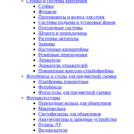
Стойки и системы крепления
Стойки
Журавли
Противовесы и колеса для стоек
Системы подъема и установки фонов
Потолочные системы
Штанги и перекладины
Распорки автополы
Зажимы
Настенные кронштейны
Резьбовые переходники
Держатели
Держатели отражателей
Поворотные консоли-стробофреймы
Фотобоксы и столы для предметной съемки
Платформы поворотные
Фотобоксы
Фотостолы для предметной съемки
Фотоаксессуары
Переходные кольца для объективов
Макрокольца
Светофильтры для объективов
Аккумуляторы и зарядные устройства
Пульты ДУ
Видоискатели