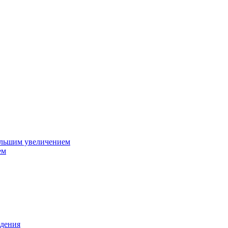
ольшим увеличением
ем
дения