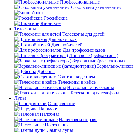
Профессиональные
С большим увеличением
Zoom
Российские
Японские
Телескопы
Телескопы для детей
Для новичков
Для любителей
Для профессионалов
Линзовые (рефракторы)
Зеркальные (рефлекторы)
Зеркально-линзо
Добсона
С автонаведением
Телескопы в кейсе
Настольные телескопы
Телескопы для телефона
Лупы
С подсветкой
На ручке
Налобная
На очковой оправе
Настольные
Лампы-лупы