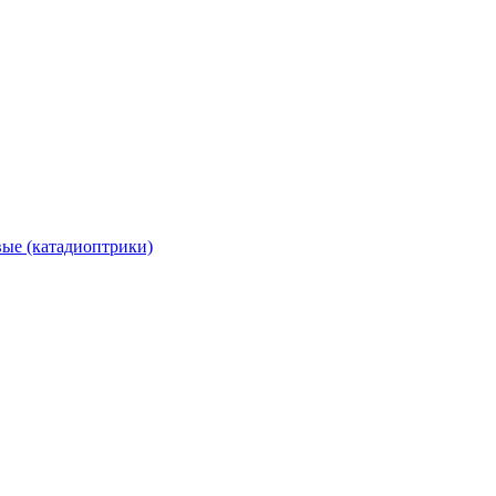
вые (катадиоптрики)