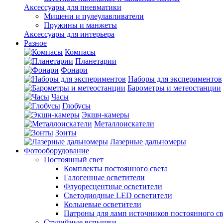
Аксессуары для пневматики
Мишени и пулеулавливатели
Пружины и манжеты
Аксессуары для интерьера
Разное
Компасы
Планетарии
Фонари
Наборы для экспериментов
Барометры и метеостанции
Часы
Глобусы
Экшн-камеры
Металлоискатели
Зонты
Лазерные дальномеры
Фотооборудование
Постоянный свет
Комплекты постоянного света
Галогенные осветители
Флуоресцентные осветители
Светодиодные LED осветители
Кольцевые осветители
Патроны для ламп источников постоянного св
Студийные вспышки