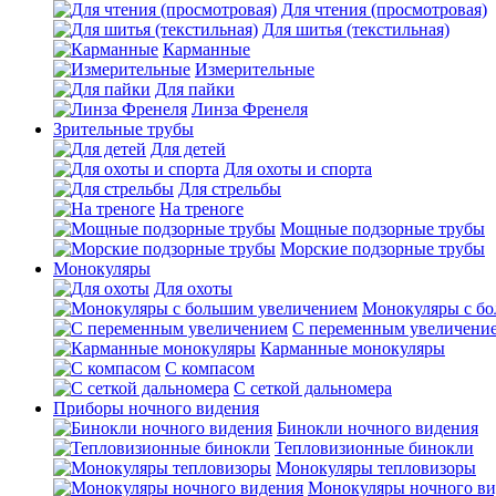
Для чтения (просмотровая)
Для шитья (текстильная)
Карманные
Измерительные
Для пайки
Линза Френеля
Зрительные трубы
Для детей
Для охоты и спорта
Для стрельбы
На треноге
Мощные подзорные трубы
Морские подзорные трубы
Монокуляры
Для охоты
Монокуляры с б
С переменным увеличени
Карманные монокуляры
С компасом
С сеткой дальномера
Приборы ночного видения
Бинокли ночного видения
Тепловизионные бинокли
Монокуляры тепловизоры
Монокуляры ночного ви