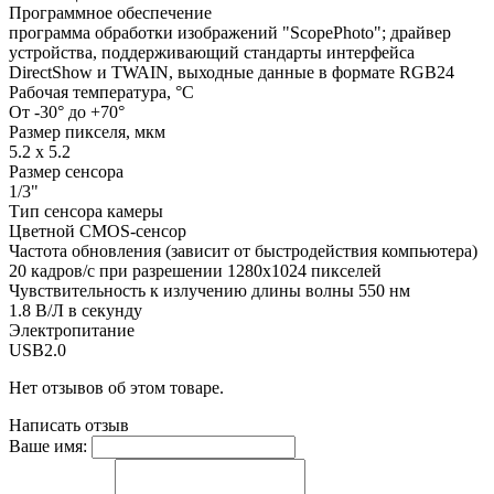
Программное обеспечение
программа обработки изображений "ScopePhoto"; драйвер
устройства, поддерживающий стандарты интерфейса
DirectShow и TWAIN, выходные данные в формате RGB24
Рабочая температура, °С
От -30° до +70°
Размер пикселя, мкм
5.2 х 5.2
Размер сенсора
1/3"
Тип сенсора камеры
Цветной CMOS-сенсор
Частота обновления (зависит от быстродействия компьютера)
20 кадров/с при разрешении 1280х1024 пикселей
Чувствительность к излучению длины волны 550 нм
1.8 В/Л в секунду
Электропитание
USB2.0
Нет отзывов об этом товаре.
Написать отзыв
Ваше имя: