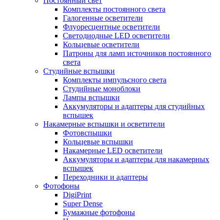
Постоянный свет
Комплекты постоянного света
Галогенные осветители
Флуоресцентные осветители
Светодиодные LED осветители
Кольцевые осветители
Патроны для ламп источников постоянного
света
Студийные вспышки
Комплекты импульсного света
Студийные моноблоки
Лампы вспышки
Аккумуляторы и адаптеры для студийных
вспышек
Накамерные вспышки и осветители
Фотовспышки
Кольцевые вспышки
Накамерные LED осветители
Аккумуляторы и адаптеры для накамерных
вспышек
Переходники и адаптеры
Фотофоны
DigiPrint
Super Dense
Бумажные фотофоны