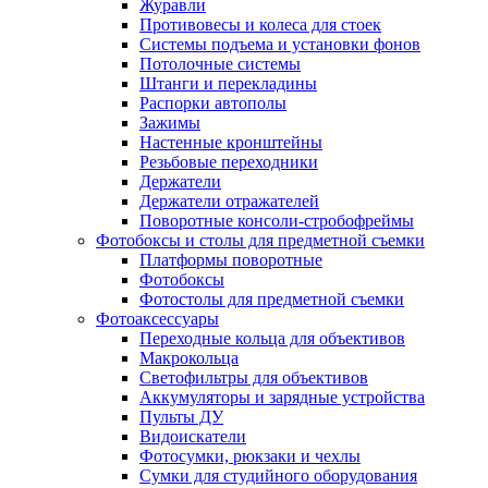
Журавли
Противовесы и колеса для стоек
Системы подъема и установки фонов
Потолочные системы
Штанги и перекладины
Распорки автополы
Зажимы
Настенные кронштейны
Резьбовые переходники
Держатели
Держатели отражателей
Поворотные консоли-стробофреймы
Фотобоксы и столы для предметной съемки
Платформы поворотные
Фотобоксы
Фотостолы для предметной съемки
Фотоаксессуары
Переходные кольца для объективов
Макрокольца
Светофильтры для объективов
Аккумуляторы и зарядные устройства
Пульты ДУ
Видоискатели
Фотосумки, рюкзаки и чехлы
Сумки для студийного оборудования