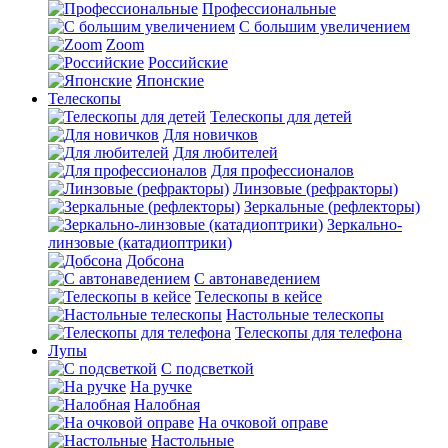
Профессиональные
С большим увеличением
Zoom
Российские
Японские
Телескопы
Телескопы для детей
Для новичков
Для любителей
Для профессионалов
Линзовые (рефракторы)
Зеркальные (рефлекторы)
Зеркально-
линзовые (катадиоптрики)
Добсона
С автонаведением
Телескопы в кейсе
Настольные телескопы
Телескопы для телефона
Лупы
С подсветкой
На ручке
Налобная
На очковой оправе
Настольные