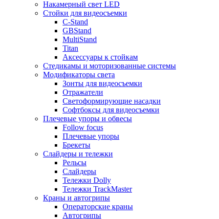
Накамерный свет LED
Стойки для видеосъемки
C-Stand
GBStand
MultiStand
Titan
Аксессуары к стойкам
Стедикамы и моторизованные системы
Модификаторы света
Зонты для видеосъемки
Отражатели
Светоформирующие насадки
Софтбоксы для видеосъемки
Плечевые упоры и обвесы
Follow focus
Плечевые упоры
Брекеты
Слайдеры и тележки
Рельсы
Слайдеры
Тележки Dolly
Тележки TrackMaster
Краны и автогрипы
Операторские краны
Автогрипы