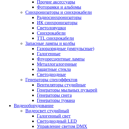
Прочие аксессуары
Фоторамки и альбомы
Синхронизаторы и синхрокабели
Радиосинхронизаторы
ИК синхронизаторы
Светоловушки
Синхрокабели
TTL синхрокабели
Запасные лампы и колбы
Газоразрядные (импульсные)
Галогенные
Флуоресцентные лампы
Металлогалогенные
Защитные стекла
Светодиодные
Генераторы спецэффектов
Вентиляторы студийные
Генераторы мыльных пузырей
Генераторы снега
Генераторы тумана
Видеооборудование
Видеосвет студийный
Галогенный свет
Светодиодный LED
Управление светом DMX