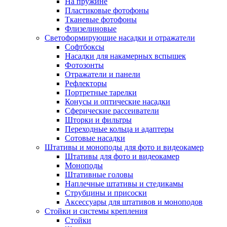
На пружине
Пластиковые фотофоны
Тканевые фотофоны
Флизелиновые
Светоформирующие насадки и отражатели
Софтбоксы
Насадки для накамерных вспышек
Фотозонты
Отражатели и панели
Рефлекторы
Портретные тарелки
Конусы и оптические насадки
Сферические рассеиватели
Шторки и фильтры
Переходные кольца и адаптеры
Сотовые насадки
Штативы и моноподы для фото и видеокамер
Штативы для фото и видеокамер
Моноподы
Штативные головы
Наплечные штативы и стедикамы
Струбцины и присоски
Аксессуары для штативов и моноподов
Стойки и системы крепления
Стойки