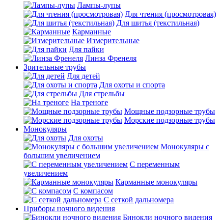
Лампы-лупы
Для чтения (просмотровая)
Для шитья (текстильная)
Карманные
Измерительные
Для пайки
Линза Френеля
Зрительные трубы
Для детей
Для охоты и спорта
Для стрельбы
На треноге
Мощные подзорные трубы
Морские подзорные трубы
Монокуляры
Для охоты
Монокуляры с
большим увеличением
С переменным
увеличением
Карманные монокуляры
С компасом
С сеткой дальномера
Приборы ночного видения
Бинокли ночного видения