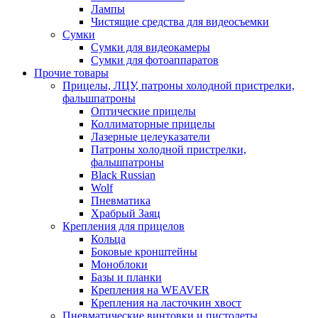
Лампы
Чистящие средства для видеосъемки
Сумки
Сумки для видеокамеры
Сумки для фотоаппаратов
Прочие товары
Прицелы, ЛЦУ, патроны холодной пристрелки,
фальшпатроны
Оптические прицелы
Коллиматорные прицелы
Лазерные целеуказатели
Патроны холодной пристрелки,
фальшпатроны
Black Russian
Wolf
Пневматика
Храбрый Заяц
Крепления для прицелов
Кольца
Боковые кронштейны
Моноблоки
Базы и планки
Крепления на WEAVER
Крепления на ласточкин хвост
Пневматические винтовки и пистолеты