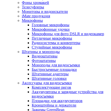
Фоны хромакей
Телесуфлеры
Мониторы и видоискатели
iMate продукция
Микрофоны
Головные микрофоны
Микрофонные удочки
Микрофоны для фото DSLR и видеокамер
Петличные микрофоны
Радиосистемы и конвертеры
Студийные микрофоны
Штативы и моноподы
Видеоштативы
Фотоштативы
Моноподы для видеосъемки
Быстросъемные площадки
Штативные адаптеры
Штативные головки
Аксессуары для видеосъемки
Комплектующие ригов
Аккумуляторы и зарядные устройства для
видеосъемки
Площадки для аккумуляторов
Кронштейны и держатели
Зажимы GreenBean