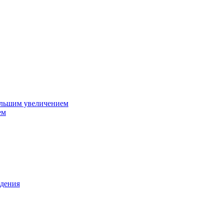
ольшим увеличением
ем
дения