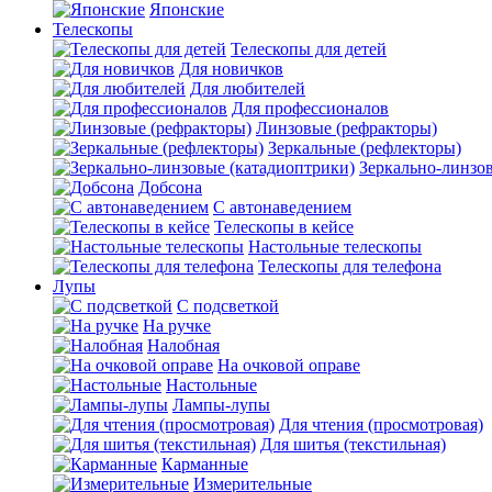
Японские
Телескопы
Телескопы для детей
Для новичков
Для любителей
Для профессионалов
Линзовые (рефракторы)
Зеркальные (рефлекторы)
Зеркально-линзо
Добсона
С автонаведением
Телескопы в кейсе
Настольные телескопы
Телескопы для телефона
Лупы
С подсветкой
На ручке
Налобная
На очковой оправе
Настольные
Лампы-лупы
Для чтения (просмотровая)
Для шитья (текстильная)
Карманные
Измерительные