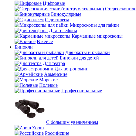
Цифровые
Стереоскопиче
Бинокулярные
С дисплеем
Микроскопы для пайки
Для телефона
Карманные микроскопы
В кейсе
Бинокли
Для охоты и рыбалки
Бинокли для детей
Для театра
Для астрономии
Армейские
Морские
Полевые
Профессиональные
С большим увеличением
Zoom
Российские