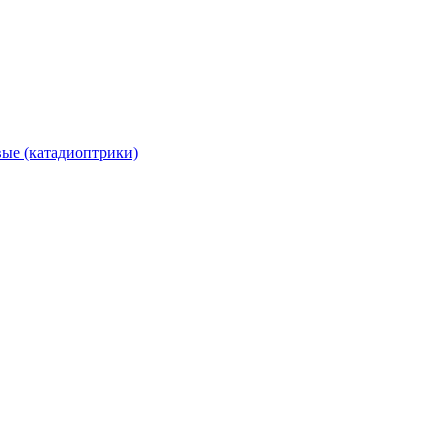
вые (катадиоптрики)