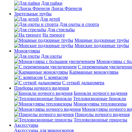
Для пайки
Линза Френеля
Зрительные трубы
Для детей
Для охоты и спорта
Для стрельбы
На треноге
Мощные подзорные трубы
Морские подзорные трубы
Монокуляры
Для охоты
Монокуляры с б
С переменным увеличени
Карманные монокуляры
С компасом
С сеткой дальномера
Приборы ночного видения
Бинокли ночного видения
Тепловизионные бинокли
Монокуляры тепловизоры
Монокуляры ночного ви
Прицелы ночного видения
Тепловизионные прицелы
Аксессуары
Аксессуары для микроскопов