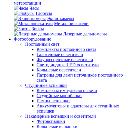
метеостанции
Часы
Глобусы
Экшн-камеры
Металлоискатели
Зонты
Лазерные дальномеры
Фотооборудование
Постоянный свет
Комплекты постоянного света
Галогенные осветители
Флуоресцентные осветители
Светодиодные LED осветители
Кольцевые осветители
Патроны для ламп источников постоянного
света
Студийные вспышки
Комплекты импульсного света
Студийные моноблоки
Лампы вспышки
Аккумуляторы и адаптеры для студийных
вспышек
Накамерные вспышки и осветители
Фотовспышки
Кольцевые вспышки