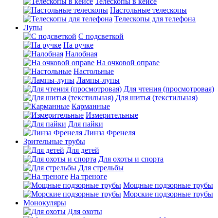
Телескопы в кейсе
Настольные телескопы
Телескопы для телефона
Лупы
С подсветкой
На ручке
Налобная
На очковой оправе
Настольные
Лампы-лупы
Для чтения (просмотровая)
Для шитья (текстильная)
Карманные
Измерительные
Для пайки
Линза Френеля
Зрительные трубы
Для детей
Для охоты и спорта
Для стрельбы
На треноге
Мощные подзорные трубы
Морские подзорные трубы
Монокуляры
Для охоты