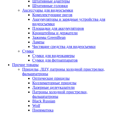
Штативные адаптеры
Штативные головки
Аксессуары для видеосъемки
Комплектующие ригов
Аккумуляторы и зарядные устройства для
видеосъемки
Площадки для аккумуляторов
Кронштейны и держатели
Зажимы GreenBean
Лампы
Чистящие средства для видеосъемки
Сумки
Сумки для видеокамеры
Сумки для фотоаппаратов
Прочие товары
Прицелы, ЛЦУ, патроны холодной пристрелки,
фальшпатроны
Оптические прицелы
Коллиматорные прицелы
Лазерные целеуказатели
Патроны холодной пристрелки,
фальшпатроны
Black Russian
Wolf
Пневматика