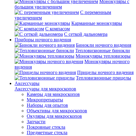
Монокуляры с
большим увеличением
С переменным
увеличением
Карманные монокуляры
С компасом
С сеткой дальномера
Приборы ночного видения
Бинокли ночного видения
Тепловизионные бинокли
Монокуляры тепловизоры
Монокуляры ночного
видения
Прицелы ночного видения
Тепловизионные прицелы
Аксессуары
Аксессуары для микроскопов
Камеры для микроскопов
Микропрепараты
Наборы для опытов
Объективы для микроскопов
Окуляры для микроскопов
Запчасти
Покровные стекла
Предметные стекла