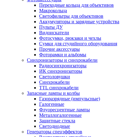
Переходные кольца для объективов
Макрокольца
Светофильтры для объективов
Аккумуляторы и зарядные устройства
Пульты ДУ
Видоискатели
Фотосумки, рюкзаки и чехлы
Сумки для студийного оборудования
Прочие аксессуары
Фоторамки и альбомы
Синхронизаторы и синхрокабели
Радиосинхронизаторы
ИК синхронизаторы
Светоловушки
Синхрокабели
TTL синхрокабели
Запасные лампы и колбы
Газоразрядные (импульсные)
Галогенные
Флуоресцентные лампы
Металлогалогенные
Защитные стекла
Светодиодные
Генераторы спецэффектов