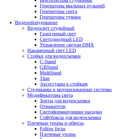
Вентиляторы студийные
Генераторы мыльных пузырей
Генераторы снега
Генераторы тумана
Видеооборудование
Видеосвет студийный
Галогенный свет
Светодиодный LED
Управление светом DMX
Накамерный свет LED
Стойки для видеосъемки
C-Stand
GBStand
MultiStand
Titan
Аксессуары к стойкам
Стедикамы и моторизованные системы
Модификаторы света
Зонты для видеосъемки
Отражатели
Светоформирующие насадки
Софтбоксы для видеосъемки
Плечевые упоры и обвесы
Follow focus
Плечевые упоры