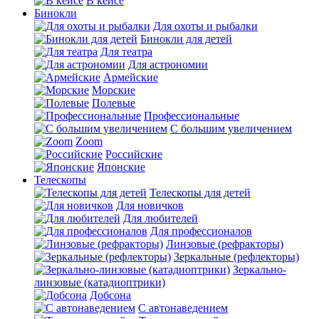
В кейсе
Бинокли
Для охоты и рыбалки
Бинокли для детей
Для театра
Для астрономии
Армейские
Морские
Полевые
Профессиональные
С большим увеличением
Zoom
Российские
Японские
Телескопы
Телескопы для детей
Для новичков
Для любителей
Для профессионалов
Линзовые (рефракторы)
Зеркальные (рефлекторы)
Зеркально-
линзовые (катадиоптрики)
Добсона
С автонаведением