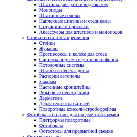
Штативы для фото и видеокамер
Моноподы
Штативные головы
Наплечные штативы и стедикамы
Струбцины и присоски
Аксессуары для штативов и моноподов
Стойки и системы крепления
Стойки
Журавли
Противовесы и колеса для стоек
Системы подъема и установки фонов
Потолочные системы
Штанги и перекладины
Распорки автополы
Зажимы
Настенные кронштейны
Резьбовые переходники
Держатели
Держатели отражателей
Поворотные консоли-стробофреймы
Фотобоксы и столы для предметной съемки
Платформы поворотные
Фотобоксы
Фотостолы для предметной съемки
Фотоаксессуары