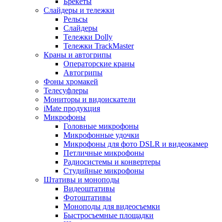
Брекеты
Слайдеры и тележки
Рельсы
Слайдеры
Тележки Dolly
Тележки TrackMaster
Краны и автогрипы
Операторские краны
Автогрипы
Фоны хромакей
Телесуфлеры
Мониторы и видоискатели
iMate продукция
Микрофоны
Головные микрофоны
Микрофонные удочки
Микрофоны для фото DSLR и видеокамер
Петличные микрофоны
Радиосистемы и конвертеры
Студийные микрофоны
Штативы и моноподы
Видеоштативы
Фотоштативы
Моноподы для видеосъемки
Быстросъемные площадки