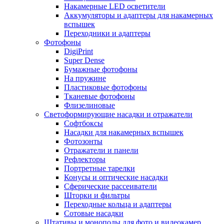
Накамерные LED осветители
Аккумуляторы и адаптеры для накамерных
вспышек
Переходники и адаптеры
Фотофоны
DigiPrint
Super Dense
Бумажные фотофоны
На пружине
Пластиковые фотофоны
Тканевые фотофоны
Флизелиновые
Светоформирующие насадки и отражатели
Софтбоксы
Насадки для накамерных вспышек
Фотозонты
Отражатели и панели
Рефлекторы
Портретные тарелки
Конусы и оптические насадки
Сферические рассеиватели
Шторки и фильтры
Переходные кольца и адаптеры
Сотовые насадки
Штативы и моноподы для фото и видеокамер