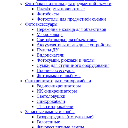
Фотобоксы и столы для предметной съемки
Платформы поворотные
Фотобоксы
Фотостолы для предметной съемки
Фотоаксессуары
Переходные кольца для объективов
Макрокольца
Светофильтры для объективов
Аккумуляторы и зарядные устройства
Пульты ДУ
Видоискатели
Фотосумки, рюкзаки и чехлы
Сумки для студийного оборудования
Прочие аксессуары
Фоторамки и альбомы
Синхронизаторы и синхрокабели
Радиосинхронизаторы
ИК синхронизаторы
Светоловушки
Синхрокабели
TTL синхрокабели
Запасные лампы и колбы
Газоразрядные (импульсные)
Галогенные
Флуоресцентные лампы