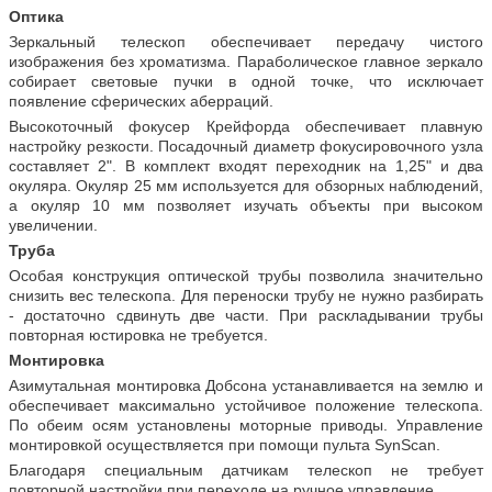
Оптика
Зеркальный телескоп обеспечивает передачу чистого
изображения без хроматизма. Параболическое главное зеркало
собирает световые пучки в одной точке, что исключает
появление сферических аберраций.
Высокоточный фокусер Крейфорда обеспечивает плавную
настройку резкости. Посадочный диаметр фокусировочного узла
составляет 2". В комплект входят переходник на 1,25" и два
окуляра. Окуляр 25 мм используется для обзорных наблюдений,
а окуляр 10 мм позволяет изучать объекты при высоком
увеличении.
Труба
Особая конструкция оптической трубы позволила значительно
снизить вес телескопа. Для переноски трубу не нужно разбирать
- достаточно сдвинуть две части. При раскладывании трубы
повторная юстировка не требуется.
Монтировка
Азимутальная монтировка Добсона устанавливается на землю и
обеспечивает максимально устойчивое положение телескопа.
По обеим осям установлены моторные приводы. Управление
монтировкой осуществляется при помощи пульта SynScan.
Благодаря специальным датчикам телескоп не требует
повторной настройки при переходе на ручное управление.