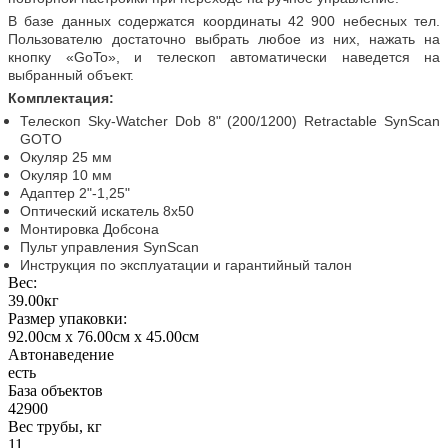
В базе данных содержатся координаты 42 900 небесных тел.
Пользователю достаточно выбрать любое из них, нажать на
кнопку «GoTo», и телескоп автоматически наведется на
выбранный объект.
Комплектация
:
Телескоп Sky-Watcher Dob 8" (200/1200) Retractable SynScan
GOTO
Окуляр 25 мм
Окуляр 10 мм
Адаптер 2"-1,25"
Оптический искатель 8x50
Монтировка Добсона
Пульт управления SynScan
Инструкция по эксплуатации и гарантийный талон
Вес:
39.00кг
Размер упаковки:
92.00см x 76.00см x 45.00см
Автонаведение
есть
База объектов
42900
Вес трубы, кг
11