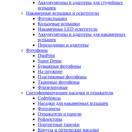
Аккумуляторы и адаптеры для студийных
вспышек
Накамерные вспышки и осветители
Фотовспышки
Кольцевые вспышки
Накамерные LED осветители
Аккумуляторы и адаптеры для накамерных
вспышек
Переходники и адаптеры
Фотофоны
DigiPrint
Super Dense
Бумажные фотофоны
На пружине
Пластиковые фотофоны
Тканевые фотофоны
Флизелиновые
Светоформирующие насадки и отражатели
Софтбоксы
Насадки для накамерных вспышек
Фотозонты
Отражатели и панели
Рефлекторы
Портретные тарелки
Конусы и оптические насадки