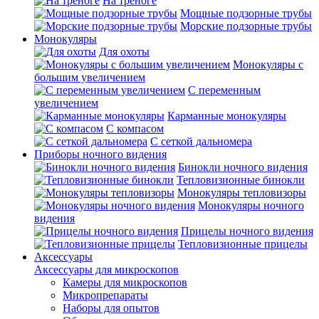
На треноге
Мощные подзорные трубы
Морские подзорные трубы
Монокуляры
Для охоты
Монокуляры с
большим увеличением
С переменным
увеличением
Карманные монокуляры
С компасом
С сеткой дальномера
Приборы ночного видения
Бинокли ночного видения
Тепловизионные бинокли
Монокуляры тепловизоры
Монокуляры ночного
видения
Прицелы ночного видения
Тепловизионные прицелы
Аксессуары
Аксессуары для микроскопов
Камеры для микроскопов
Микропрепараты
Наборы для опытов