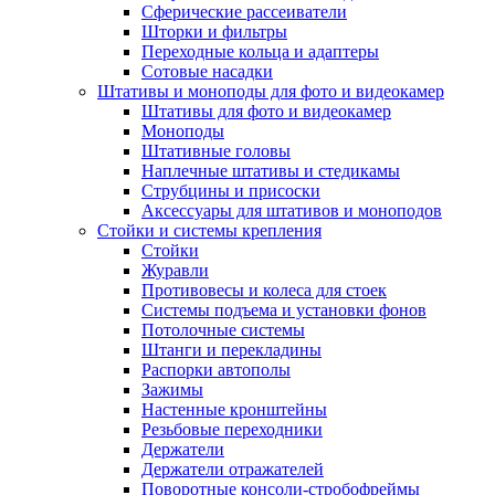
Сферические рассеиватели
Шторки и фильтры
Переходные кольца и адаптеры
Сотовые насадки
Штативы и моноподы для фото и видеокамер
Штативы для фото и видеокамер
Моноподы
Штативные головы
Наплечные штативы и стедикамы
Струбцины и присоски
Аксессуары для штативов и моноподов
Стойки и системы крепления
Стойки
Журавли
Противовесы и колеса для стоек
Системы подъема и установки фонов
Потолочные системы
Штанги и перекладины
Распорки автополы
Зажимы
Настенные кронштейны
Резьбовые переходники
Держатели
Держатели отражателей
Поворотные консоли-стробофреймы