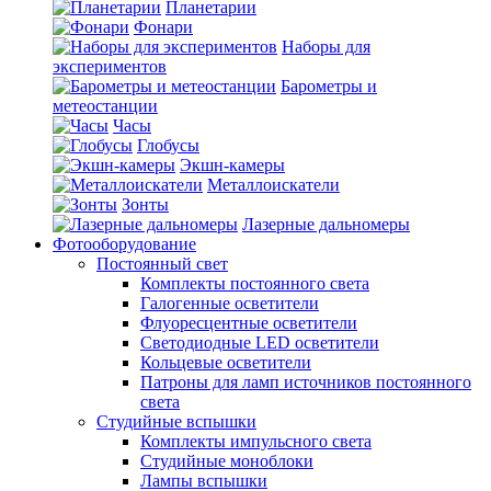
Планетарии
Фонари
Наборы для
экспериментов
Барометры и
метеостанции
Часы
Глобусы
Экшн-камеры
Металлоискатели
Зонты
Лазерные дальномеры
Фотооборудование
Постоянный свет
Комплекты постоянного света
Галогенные осветители
Флуоресцентные осветители
Светодиодные LED осветители
Кольцевые осветители
Патроны для ламп источников постоянного
света
Студийные вспышки
Комплекты импульсного света
Студийные моноблоки
Лампы вспышки