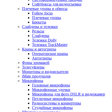
Софтбоксы для видеосъемки
Плечевые упоры и обвесы
Follow focus
Плечевые упоры
Брекеты
Слайдеры и тележки
Рельсы
Слайдеры
Тележки Dolly
Тележки TrackMaster
Краны и автогрипы
Операторские краны
Автогрипы
Фоны хромакей
Телесуфлеры
Мониторы и видоискатели
iMate продукция
Микрофоны
Головные микрофоны
Микрофонные удочки
Микрофоны для фото DSLR и видеокамер
Петличные микрофоны
Радиосистемы и конвертеры
Студийные микрофоны