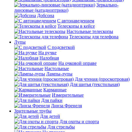
Зеркально-
линзовые (катадиоптрики)
Добсона
С автонаведением
Телескопы в кейсе
Настольные телескопы
Телескопы для телефона
Лупы
С подсветкой
На ручке
Налобная
На очковой оправе
Настольные
Лампы-лупы
Для чтения (просмотровая)
Для шитья (текстильная)
Карманные
Измерительные
Для пайки
Линза Френеля
Зрительные трубы
Для детей
Для охоты и спорта
Для стрельбы