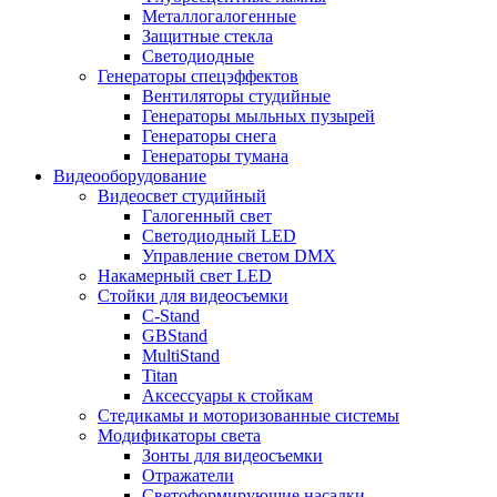
Металлогалогенные
Защитные стекла
Светодиодные
Генераторы спецэффектов
Вентиляторы студийные
Генераторы мыльных пузырей
Генераторы снега
Генераторы тумана
Видеооборудование
Видеосвет студийный
Галогенный свет
Светодиодный LED
Управление светом DMX
Накамерный свет LED
Стойки для видеосъемки
C-Stand
GBStand
MultiStand
Titan
Аксессуары к стойкам
Стедикамы и моторизованные системы
Модификаторы света
Зонты для видеосъемки
Отражатели
Светоформирующие насадки