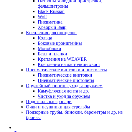
Патроны холодной пристрелки,
фальшпатроны
Black Russian
Wolf
Пневматика
Храбрый Заяц
Крепления для прицелов
Кольца
Боковые кронштейны
Моноблоки
Базы и планки
Крепления на WEAVER
Крепления на ласточкин хвост
Пневматические винтовки и пистолеты
Пневматические винтовки
Пневматические пистолеты
Оружейный тюнинг, уход за оружием
Камуфляжная лента и др.
Чистка и уход за оружием
Подствольные фонари
Очки и наушники для стрельбы
Подзорные трубы, бинокли, барометры и др. из
бронзы