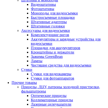
Штативы и моноподы
Видеоштативы
Фотоштативы
Моноподы для видеосъемки
Быстросъемные площадки
Штативные адаптеры
Штативные головки
Аксессуары для видеосъемки
Комплектующие ригов
Аккумуляторы и зарядные устройства для
видеосъемки
Площадки для аккумуляторов
Кронштейны и держатели
Зажимы GreenBean
Лампы
Чистящие средства для видеосъемки
Сумки
Сумки для видеокамеры
Сумки для фотоаппаратов
Прочие товары
Прицелы, ЛЦУ, патроны холодной пристрелки,
фальшпатроны
Оптические прицелы
Коллиматорные прицелы
Лазерные целеуказатели