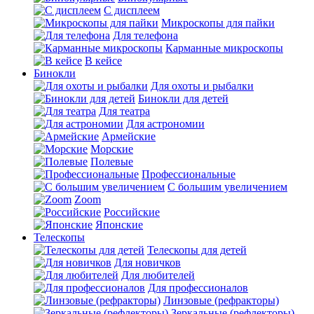
С дисплеем
Микроскопы для пайки
Для телефона
Карманные микроскопы
В кейсе
Бинокли
Для охоты и рыбалки
Бинокли для детей
Для театра
Для астрономии
Армейские
Морские
Полевые
Профессиональные
С большим увеличением
Zoom
Российские
Японские
Телескопы
Телескопы для детей
Для новичков
Для любителей
Для профессионалов
Линзовые (рефракторы)
Зеркальные (рефлекторы)