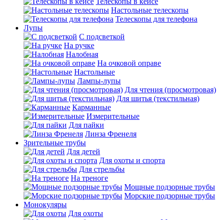
Телескопы в кейсе
Настольные телескопы
Телескопы для телефона
Лупы
С подсветкой
На ручке
Налобная
На очковой оправе
Настольные
Лампы-лупы
Для чтения (просмотровая)
Для шитья (текстильная)
Карманные
Измерительные
Для пайки
Линза Френеля
Зрительные трубы
Для детей
Для охоты и спорта
Для стрельбы
На треноге
Мощные подзорные трубы
Морские подзорные трубы
Монокуляры
Для охоты