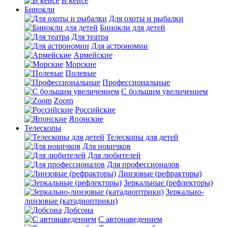
В кейсе
Бинокли
Для охоты и рыбалки
Бинокли для детей
Для театра
Для астрономии
Армейские
Морские
Полевые
Профессиональные
С большим увеличением
Zoom
Российские
Японские
Телескопы
Телескопы для детей
Для новичков
Для любителей
Для профессионалов
Линзовые (рефракторы)
Зеркальные (рефлекторы)
Зеркально-
линзовые (катадиоптрики)
Добсона
С автонаведением