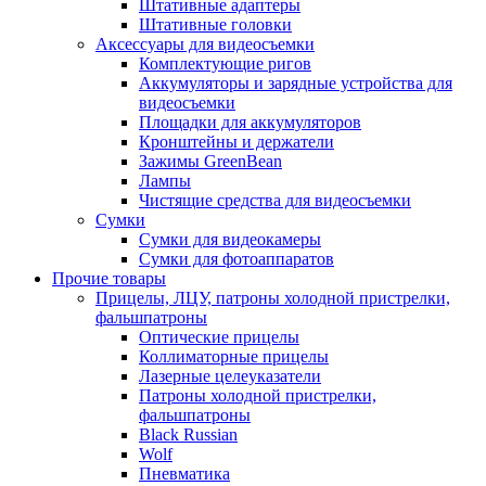
Штативные адаптеры
Штативные головки
Аксессуары для видеосъемки
Комплектующие ригов
Аккумуляторы и зарядные устройства для
видеосъемки
Площадки для аккумуляторов
Кронштейны и держатели
Зажимы GreenBean
Лампы
Чистящие средства для видеосъемки
Сумки
Сумки для видеокамеры
Сумки для фотоаппаратов
Прочие товары
Прицелы, ЛЦУ, патроны холодной пристрелки,
фальшпатроны
Оптические прицелы
Коллиматорные прицелы
Лазерные целеуказатели
Патроны холодной пристрелки,
фальшпатроны
Black Russian
Wolf
Пневматика