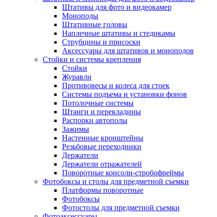
Штативы для фото и видеокамер
Моноподы
Штативные головы
Наплечные штативы и стедикамы
Струбцины и присоски
Аксессуары для штативов и моноподов
Стойки и системы крепления
Стойки
Журавли
Противовесы и колеса для стоек
Системы подъема и установки фонов
Потолочные системы
Штанги и перекладины
Распорки автополы
Зажимы
Настенные кронштейны
Резьбовые переходники
Держатели
Держатели отражателей
Поворотные консоли-стробофреймы
Фотобоксы и столы для предметной съемки
Платформы поворотные
Фотобоксы
Фотостолы для предметной съемки
Фотоаксессуары