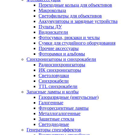
Переходные кольца для объективов
Макрокольца
Светофильтры для объективов
Аккумуляторы и зарядные устройства
Пульты ДУ
Видоискатели
Фотосумки, рюкзаки и чехлы
Сумки для студийного оборудования
Прочие аксессуары
Фоторамки и альбомы
Синхронизаторы и синхрокабели
Радиосинхронизаторы
ИК синхронизаторы
Светоловушки
Синхрокабели
TTL синхрокабели
Запасные лампы и колбы
Газоразрядные (импульсные)
Галогенные
Флуоресцентные лампы
Металлогалогенные
Защитные стекла
Светодиодные
Генераторы спецэффектов