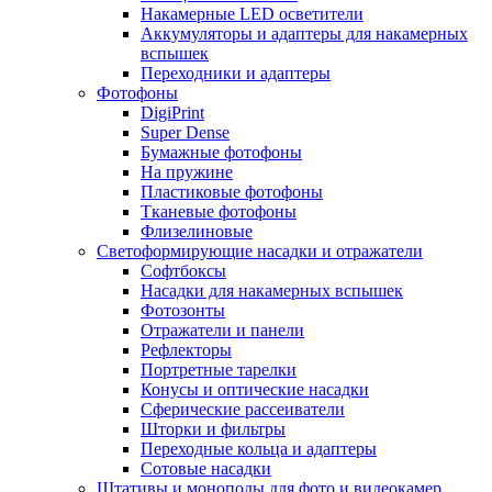
Накамерные LED осветители
Аккумуляторы и адаптеры для накамерных
вспышек
Переходники и адаптеры
Фотофоны
DigiPrint
Super Dense
Бумажные фотофоны
На пружине
Пластиковые фотофоны
Тканевые фотофоны
Флизелиновые
Светоформирующие насадки и отражатели
Софтбоксы
Насадки для накамерных вспышек
Фотозонты
Отражатели и панели
Рефлекторы
Портретные тарелки
Конусы и оптические насадки
Сферические рассеиватели
Шторки и фильтры
Переходные кольца и адаптеры
Сотовые насадки
Штативы и моноподы для фото и видеокамер