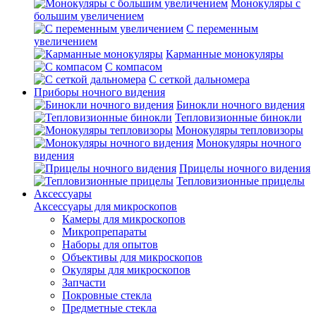
Монокуляры с
большим увеличением
С переменным
увеличением
Карманные монокуляры
С компасом
С сеткой дальномера
Приборы ночного видения
Бинокли ночного видения
Тепловизионные бинокли
Монокуляры тепловизоры
Монокуляры ночного
видения
Прицелы ночного видения
Тепловизионные прицелы
Аксессуары
Аксессуары для микроскопов
Камеры для микроскопов
Микропрепараты
Наборы для опытов
Объективы для микроскопов
Окуляры для микроскопов
Запчасти
Покровные стекла
Предметные стекла