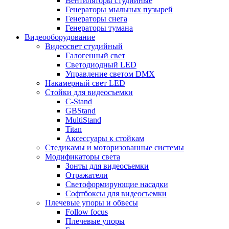
Вентиляторы студийные
Генераторы мыльных пузырей
Генераторы снега
Генераторы тумана
Видеооборудование
Видеосвет студийный
Галогенный свет
Светодиодный LED
Управление светом DMX
Накамерный свет LED
Стойки для видеосъемки
C-Stand
GBStand
MultiStand
Titan
Аксессуары к стойкам
Стедикамы и моторизованные системы
Модификаторы света
Зонты для видеосъемки
Отражатели
Светоформирующие насадки
Софтбоксы для видеосъемки
Плечевые упоры и обвесы
Follow focus
Плечевые упоры