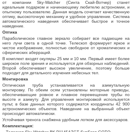
от компании Sky-Watcher (Синта Скай-Вотчер) станет
идеальным подарком и начинающему любителю астрономии, и
опытному пользователю. Данная модель сочетает качественную
оптику, высокоточную механику и удобное управление. Система
автоматического наведения обеспечивает быстрое и точное
наведение.
Оптика
Параболическое главное зеркало собирает все падающие на
него лучи света в одной точке. Телескоп формирует яркое и
чистое изображение, полностью свободное от хроматических и
сферических аберраций.
В комплект входят окуляры 25 мм и 10 мм. Первый имеет более
широкое поле зрения и используется для обзорных наблюдений.
Второй обеспечивает высокое увеличение, поэтому больше
подходит для детального изучения небесных тел.
Монтировка
Оптическая труба устанавливается на азимутальную
монтировку. По обеим осям установлены моторные приводы,
обеспечивающие ровное и плавное перемещение трубы по
высоте и азимуту. Для управления монтировкой используется
пульт, в базе данных которого содержатся координаты 42 900
астрономических объектов. Наведение на выбранный объект
происходит автоматически.
Устойчивая тренога снабжена удобным лотком для аксессуаров.
Комплектация:
Телескоп Sky-Watcher BK P1145AZGT SynScan GOTO