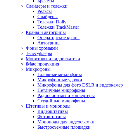
Брекеты
Слайдеры и тележки
Рельсы
Слайдеры
Тележки Dolly
Тележки TrackMaster
Краны и автогрипы
Операторские краны
Автогрипы
Фоны хромакей
Телесуфлеры
Мониторы и видоискатели
iMate продукция
Микрофоны
Головные микрофоны
Микрофонные удочки
Микрофоны для фото DSLR и видеокамер
Петличные микрофоны
Радиосистемы и конвертеры
Студийные микрофоны
Штативы и моноподы
Видеоштативы
Фотоштативы
Моноподы для видеосъемки
Быстросъемные площадки