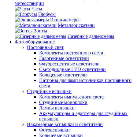
метеостанции
Часы
Глобусы
Экшн-камеры
Металлоискатели
Зонты
Лазерные дальномеры
Фотооборудование
Постоянный свет
Комплекты постоянного света
Галогенные осветители
Флуоресцентные осветители
Светодиодные LED осветители
Кольцевые осветители
Патроны для ламп источников постоянного
света
Студийные вспышки
Комплекты импульсного света
Студийные моноблоки
Лампы вспышки
Аккумуляторы и адаптеры для студийных
вспышек
Накамерные вспышки и осветители
Фотовспышки
Кольцевые вспышки