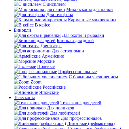
С дисплеем
Микроскопы для пайки
Для телефона
Карманные микроскопы
В кейсе
Бинокли
Для охоты и рыбалки
Бинокли для детей
Для театра
Для астрономии
Армейские
Морские
Полевые
Профессиональные
С большим увеличением
Zoom
Российские
Японские
Телескопы
Телескопы для детей
Для новичков
Для любителей
Для профессионалов
Линзовые (рефракторы)
Зеркальные (рефлекторы)