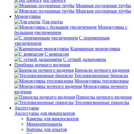
На треноге
Мощные подзорные трубы
Морские подзорные трубы
Монокуляры
Для охоты
Монокуляры с
большим увеличением
С переменным
увеличением
Карманные монокуляры
С компасом
С сеткой дальномера
Приборы ночного видения
Бинокли ночного видения
Тепловизионные бинокли
Монокуляры тепловизоры
Монокуляры ночного
видения
Прицелы ночного видения
Тепловизионные прицелы
Аксессуары
Аксессуары для микроскопов
Камеры для микроскопов
Микропрепараты
Наборы для опытов