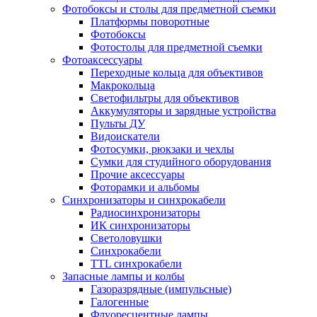
Фотобоксы и столы для предметной съемки
Платформы поворотные
Фотобоксы
Фотостолы для предметной съемки
Фотоаксессуары
Переходные кольца для объективов
Макрокольца
Светофильтры для объективов
Аккумуляторы и зарядные устройства
Пульты ДУ
Видоискатели
Фотосумки, рюкзаки и чехлы
Сумки для студийного оборудования
Прочие аксессуары
Фоторамки и альбомы
Синхронизаторы и синхрокабели
Радиосинхронизаторы
ИК синхронизаторы
Светоловушки
Синхрокабели
TTL синхрокабели
Запасные лампы и колбы
Газоразрядные (импульсные)
Галогенные
Флуоресцентные лампы