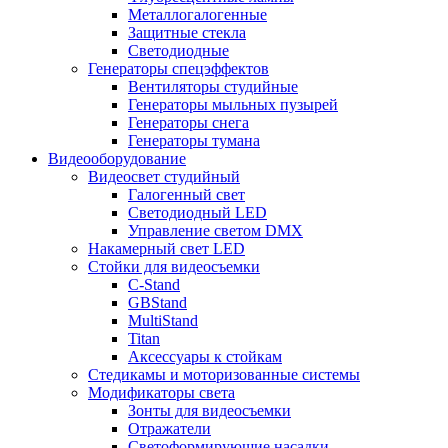
Металлогалогенные
Защитные стекла
Светодиодные
Генераторы спецэффектов
Вентиляторы студийные
Генераторы мыльных пузырей
Генераторы снега
Генераторы тумана
Видеооборудование
Видеосвет студийный
Галогенный свет
Светодиодный LED
Управление светом DMX
Накамерный свет LED
Стойки для видеосъемки
C-Stand
GBStand
MultiStand
Titan
Аксессуары к стойкам
Стедикамы и моторизованные системы
Модификаторы света
Зонты для видеосъемки
Отражатели
Светоформирующие насадки