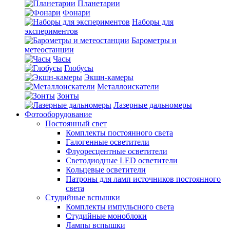
Планетарии
Фонари
Наборы для
экспериментов
Барометры и
метеостанции
Часы
Глобусы
Экшн-камеры
Металлоискатели
Зонты
Лазерные дальномеры
Фотооборудование
Постоянный свет
Комплекты постоянного света
Галогенные осветители
Флуоресцентные осветители
Светодиодные LED осветители
Кольцевые осветители
Патроны для ламп источников постоянного
света
Студийные вспышки
Комплекты импульсного света
Студийные моноблоки
Лампы вспышки