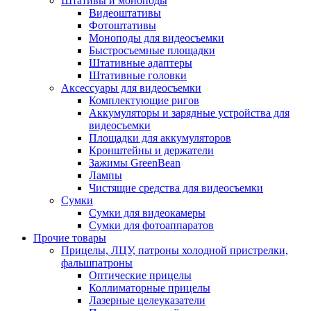
Штативы и моноподы
Видеоштативы
Фотоштативы
Моноподы для видеосъемки
Быстросъемные площадки
Штативные адаптеры
Штативные головки
Аксессуары для видеосъемки
Комплектующие ригов
Аккумуляторы и зарядные устройства для
видеосъемки
Площадки для аккумуляторов
Кронштейны и держатели
Зажимы GreenBean
Лампы
Чистящие средства для видеосъемки
Сумки
Сумки для видеокамеры
Сумки для фотоаппаратов
Прочие товары
Прицелы, ЛЦУ, патроны холодной пристрелки,
фальшпатроны
Оптические прицелы
Коллиматорные прицелы
Лазерные целеуказатели