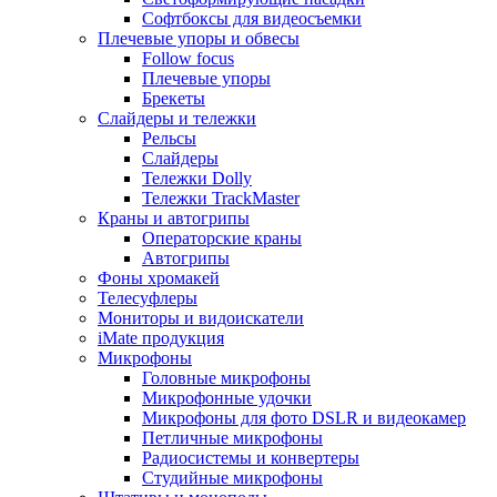
Софтбоксы для видеосъемки
Плечевые упоры и обвесы
Follow focus
Плечевые упоры
Брекеты
Слайдеры и тележки
Рельсы
Слайдеры
Тележки Dolly
Тележки TrackMaster
Краны и автогрипы
Операторские краны
Автогрипы
Фоны хромакей
Телесуфлеры
Мониторы и видоискатели
iMate продукция
Микрофоны
Головные микрофоны
Микрофонные удочки
Микрофоны для фото DSLR и видеокамер
Петличные микрофоны
Радиосистемы и конвертеры
Студийные микрофоны