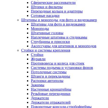
Сферические рассеиватели
Шторки и фильтры
Переходные кольца и адаптеры
Сотовые насадки
Штативы и моноподы для фото и видеокамер
Штативы для фото и видеокамер
Моноподы
Штативные головы
Наплечные штативы и стедикамы
Струбцины и присоски
Аксессуары для штативов и моноподов
Стойки и системы крепления
Стойки
Журавли
Противовесы и колеса для стоек
Системы подъема и установки фонов
Потолочные системы
Штанги и перекладины
Распорки автополы
Зажимы
Настенные кронштейны
Резьбовые переходники
Держатели
Держатели отражателей
Поворотные консоли-стробофреймы