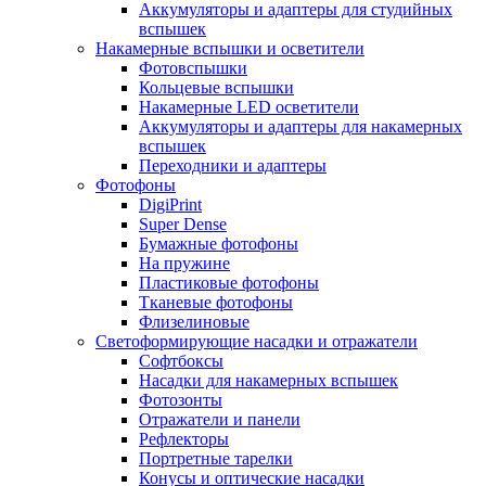
Аккумуляторы и адаптеры для студийных
вспышек
Накамерные вспышки и осветители
Фотовспышки
Кольцевые вспышки
Накамерные LED осветители
Аккумуляторы и адаптеры для накамерных
вспышек
Переходники и адаптеры
Фотофоны
DigiPrint
Super Dense
Бумажные фотофоны
На пружине
Пластиковые фотофоны
Тканевые фотофоны
Флизелиновые
Светоформирующие насадки и отражатели
Софтбоксы
Насадки для накамерных вспышек
Фотозонты
Отражатели и панели
Рефлекторы
Портретные тарелки
Конусы и оптические насадки