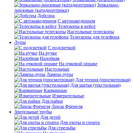
Зеркально-
линзовые (катадиоптрики)
Добсона
С автонаведением
Телескопы в кейсе
Настольные телескопы
Телескопы для телефона
Лупы
С подсветкой
На ручке
Налобная
На очковой оправе
Настольные
Лампы-лупы
Для чтения (просмотровая)
Для шитья (текстильная)
Карманные
Измерительные
Для пайки
Линза Френеля
Зрительные трубы
Для детей
Для охоты и спорта
Для стрельбы