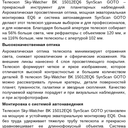
Телескоп Sky-Watcher BK 15012EQ6 SynScan GOTO –
прекрасный инструмент для планетарных наблюдений.
Ахроматическая просветленная оптика, мощная экваториальная
монтировка EQ6 и система автонаведения SynScan GOTO
делают этот телескоп удачным выбором и для профессионалов,
и для новичков. Благодаря большой апертуре телескоп собирает
на 56% больше света, чем рефракторы с объективом 120 мм, и
на 116% больше, чем телескопы с апертурой 102 мм.
Высококачественная оптика
Ахроматическая оптика телескопа минимизирует отражения
света, снижает хроматические и сферические искажения. На
внешние линзы нанесено 4 слоя просветляющего покрытия.
Телескоп формирует четкое и яркое изображение, которое
отличается высокой контрастностью и большим количеством
деталей. В телескоп Sky-Watcher BK 15012EQ6 SynScan GOTO
можно рассматривать лунные кратеры, детали поверхностей
планет, туманности, галактики и звездные скопления. Качество
получаемой картинки порадует и при визуальных наблюдениях,
и при астрофотографии.
Монтировка с системой автонаведения
Телескоп Sky-Watcher BK 15012EQ6 SynScan GOTO установлен
на мощную и устойчивую экваториальную монтировку EQ6. Она
без труда удерживает тяжелую трубу телескопа и прекрасно
уравновешивает ее длиннофокусный объектив. Система