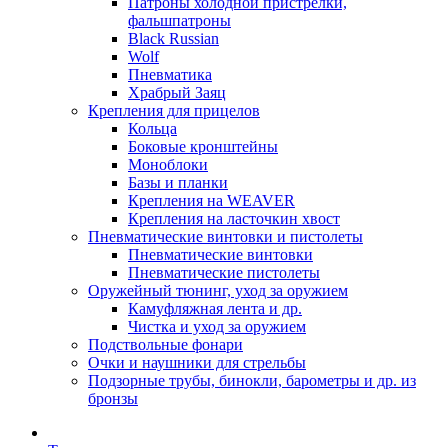
Патроны холодной пристрелки,
фальшпатроны
Black Russian
Wolf
Пневматика
Храбрый Заяц
Крепления для прицелов
Кольца
Боковые кронштейны
Моноблоки
Базы и планки
Крепления на WEAVER
Крепления на ласточкин хвост
Пневматические винтовки и пистолеты
Пневматические винтовки
Пневматические пистолеты
Оружейный тюнинг, уход за оружием
Камуфляжная лента и др.
Чистка и уход за оружием
Подствольные фонари
Очки и наушники для стрельбы
Подзорные трубы, бинокли, барометры и др. из
бронзы