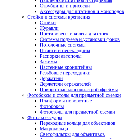
Наплечные штативы и стедикамы
Струбцины и присоски
Аксессуары для штативов и моноподов
Стойки и системы крепления
Стойки
Журавли
Противовесы и колеса для стоек
Системы подъема и установки фонов
Потолочные системы
Штанги и перекладины
Распорки автополы
Зажимы
Настенные кронштейны
Резьбовые переходники
Держатели
Держатели отражателей
Поворотные консоли-стробофреймы
Фотобоксы и столы для предметной съемки
Платформы поворотные
Фотобоксы
Фотостолы для предметной съемки
Фотоаксессуары
Переходные кольца для объективов
Макрокольца
Светофильтры для объективов