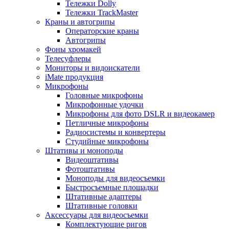
Тележки Dolly
Тележки TrackMaster
Краны и автогрипы
Операторские краны
Автогрипы
Фоны хромакей
Телесуфлеры
Мониторы и видоискатели
iMate продукция
Микрофоны
Головные микрофоны
Микрофонные удочки
Микрофоны для фото DSLR и видеокамер
Петличные микрофоны
Радиосистемы и конвертеры
Студийные микрофоны
Штативы и моноподы
Видеоштативы
Фотоштативы
Моноподы для видеосъемки
Быстросъемные площадки
Штативные адаптеры
Штативные головки
Аксессуары для видеосъемки
Комплектующие ригов