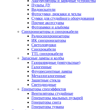
Аккумуляторы и зарядные устройства
Пульты ДУ
Видоискатели
Фотосумки, рюкзаки и чехлы
Сумки для студийного оборудования
Прочие аксессуары
Фоторамки и альбомы
Синхронизаторы и синхрокабели
Радиосинхронизаторы
ИК синхронизаторы
Светоловушки
Синхрокабели
TTL синхрокабели
Запасные лампы и колбы
Газоразрядные (импульсные)
Галогенные
Флуоресцентные лампы
Металлогалогенные
Защитные стекла
Светодиодные
Генераторы спецэффектов
Вентиляторы студийные
Генераторы мыльных пузырей
Генераторы снега
Генераторы тумана