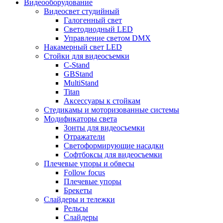
Видеооборудование
Видеосвет студийный
Галогенный свет
Светодиодный LED
Управление светом DMX
Накамерный свет LED
Стойки для видеосъемки
C-Stand
GBStand
MultiStand
Titan
Аксессуары к стойкам
Стедикамы и моторизованные системы
Модификаторы света
Зонты для видеосъемки
Отражатели
Светоформирующие насадки
Софтбоксы для видеосъемки
Плечевые упоры и обвесы
Follow focus
Плечевые упоры
Брекеты
Слайдеры и тележки
Рельсы
Слайдеры