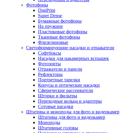
Фотофоны
DigiPrint
Super Dense
Бумажные фотофоны
На пружине
Пластиковые фотофоны
Тканевые фотофоны
Флизелиновые
Светоформирующие насадки и отражатели
Софтбоксы
Насадки для накамерных вспышек
Фотозонты
Отражатели и панели
Рефлекторы
Портретные тарелки
Конусы и оптические насадки
Сферические рассеиватели
Шторки и фильтры
Переходные кольца и адаптеры
Сотовые насадки
Штативы и моноподы для фото и видеокамер
Штативы для фото и видеокамер
Моноподы
Штативные головы