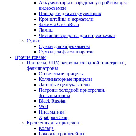
Аккумуляторы и зарядные устройства для
видеосъемки
Площадки для аккумуляторов
Кронштейны и держатели
Зажимы GreenBean
Лампы
Чистящие средства для видеосъемки
Сумки
Сумки для видеокамеры
Сумки для фотоаппаратов
Прочие товары
Прицелы, ЛЦУ, патроны холодной пристрелки,
фальшпатроны
Оптические прицелы
Коллиматорные прицелы
Лазерные целеуказатели
Патроны холодной пристрелки,
фальшпатроны
Black Russian
Wolf
Пневматика
Храбрый Заяц
Крепления для прицелов
Кольца
Боковые кронштейны