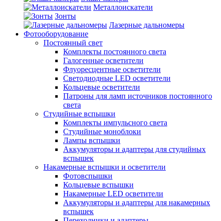
Металлоискатели
Зонты
Лазерные дальномеры
Фотооборудование
Постоянный свет
Комплекты постоянного света
Галогенные осветители
Флуоресцентные осветители
Светодиодные LED осветители
Кольцевые осветители
Патроны для ламп источников постоянного
света
Студийные вспышки
Комплекты импульсного света
Студийные моноблоки
Лампы вспышки
Аккумуляторы и адаптеры для студийных
вспышек
Накамерные вспышки и осветители
Фотовспышки
Кольцевые вспышки
Накамерные LED осветители
Аккумуляторы и адаптеры для накамерных
вспышек
Переходники и адаптеры