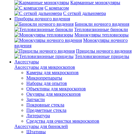
Карманные монокуляры
С компасом
С сеткой дальномера
Приборы ночного видения
Бинокли ночного видения
Тепловизионные бинокли
Монокуляры тепловизоры
Монокуляры ночного
видения
Прицелы ночного видения
Тепловизионные прицелы
Аксессуары
Аксессуары для микроскопов
Камеры для микроскопов
Микропрепараты
Наборы для опытов
Объективы для микроскопов
Окуляры для микроскопов
Запчасти
Покровные стекла
Предметные стекла
Литература
Средства для очистки микроскопов
Аксессуары для биноклей
Штативы