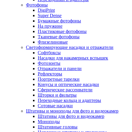
Фотофоны
DigiPrint
Super Dense
Бумажные фотофоны
На пружине
Пластиковые фотофоны
Тканевые фотофоны
Флизелиновые
Светоформирующие насадки и отражатели
Софтбоксы
Насадки для накамерных вспышек
Фотозонты
Отражатели и панели
Рефлекторы
Портретные тарелки
Конусы и оптические насадки
Сферические рассеиватели
Шторки и фильтры
Переходные кольца и адаптеры
Сотовые насадки
Штативы и моноподы для фото и видеокамер
Штативы для фото и видеокамер
Моноподы
Штативные головы