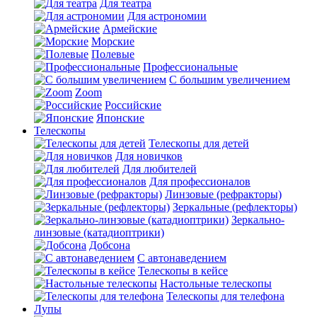
Для театра
Для астрономии
Армейские
Морские
Полевые
Профессиональные
С большим увеличением
Zoom
Российские
Японские
Телескопы
Телескопы для детей
Для новичков
Для любителей
Для профессионалов
Линзовые (рефракторы)
Зеркальные (рефлекторы)
Зеркально-
линзовые (катадиоптрики)
Добсона
С автонаведением
Телескопы в кейсе
Настольные телескопы
Телескопы для телефона
Лупы