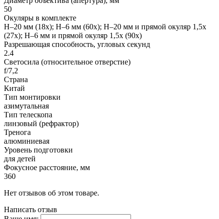
Диаметр объектива (апертура), мм
50
Окуляры в комплекте
H–20 мм (18x); H–6 мм (60x); H–20 мм и прямой окуляр 1,5x
(27x); H–6 мм и прямой окуляр 1,5x (90x)
Разрешающая способность, угловых секунд
2.4
Светосила (относительное отверстие)
f/7,2
Страна
Китай
Тип монтировки
азимутальная
Тип телескопа
линзовый (рефрактор)
Тренога
алюминиевая
Уровень подготовки
для детей
Фокусное расстояние, мм
360
Нет отзывов об этом товаре.
Написать отзыв
Ваше имя: