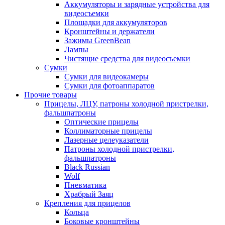
Аккумуляторы и зарядные устройства для
видеосъемки
Площадки для аккумуляторов
Кронштейны и держатели
Зажимы GreenBean
Лампы
Чистящие средства для видеосъемки
Сумки
Сумки для видеокамеры
Сумки для фотоаппаратов
Прочие товары
Прицелы, ЛЦУ, патроны холодной пристрелки,
фальшпатроны
Оптические прицелы
Коллиматорные прицелы
Лазерные целеуказатели
Патроны холодной пристрелки,
фальшпатроны
Black Russian
Wolf
Пневматика
Храбрый Заяц
Крепления для прицелов
Кольца
Боковые кронштейны