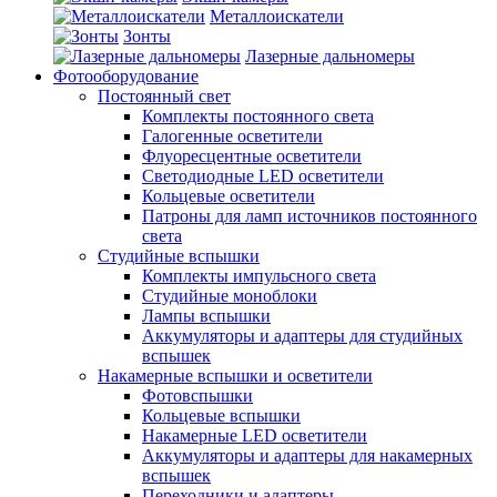
Металлоискатели
Зонты
Лазерные дальномеры
Фотооборудование
Постоянный свет
Комплекты постоянного света
Галогенные осветители
Флуоресцентные осветители
Светодиодные LED осветители
Кольцевые осветители
Патроны для ламп источников постоянного
света
Студийные вспышки
Комплекты импульсного света
Студийные моноблоки
Лампы вспышки
Аккумуляторы и адаптеры для студийных
вспышек
Накамерные вспышки и осветители
Фотовспышки
Кольцевые вспышки
Накамерные LED осветители
Аккумуляторы и адаптеры для накамерных
вспышек
Переходники и адаптеры