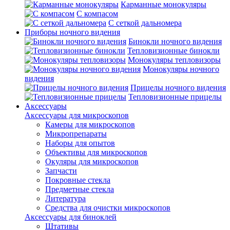
Карманные монокуляры
С компасом
С сеткой дальномера
Приборы ночного видения
Бинокли ночного видения
Тепловизионные бинокли
Монокуляры тепловизоры
Монокуляры ночного
видения
Прицелы ночного видения
Тепловизионные прицелы
Аксессуары
Аксессуары для микроскопов
Камеры для микроскопов
Микропрепараты
Наборы для опытов
Объективы для микроскопов
Окуляры для микроскопов
Запчасти
Покровные стекла
Предметные стекла
Литература
Средства для очистки микроскопов
Аксессуары для биноклей
Штативы