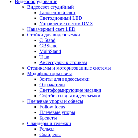
Видеооборудование
Видеосвет студийный
Галогенный свет
Светодиодный LED
Управление светом DMX
Накамерный свет LED
Стойки для видеосъемки
C-Stand
GBStand
MultiStand
Titan
Аксессуары к стойкам
Стедикамы и моторизованные системы
Модификаторы света
Зонты для видеосъемки
Отражатели
Светоформирующие насадки
Софтбоксы для видеосъемки
Плечевые упоры и обвесы
Follow focus
Плечевые упоры
Брекеты
Слайдеры и тележки
Рельсы
Слайдеры