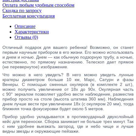
Оплата любым удобным способом
Скидка по запросу
Бесплатная консультация
Описание
Характеристики
Отзывы (0)
Отличный подарок для вашего ребенка! Возможно, он станет
первым научным прибором в его жизни. Его можно использовать
и днем и ночью. Днем — как обычную подзорную трубу, а ночью,
естественно, по прямому назначению. Телескоп дает прямое
(не перевернутое) изображение.
Что можно в него увидеть? В него можно увидеть лунные
кратеры диаметром больше 10 км, Марс, Сатурн и фазы
Венеры. С помощью сменных окуляров (в комплекте 2 шт.),
можно получить увеличение от 18х до 90х. Окулярная часть
с 90° зеркалом позволяет удобно вести наблюдение, разместив
прибор просто на столе (высота штатива 360 мм). Наблюдения
днем лучше вести при увеличении 18х (с окуляром 20 мм), тогда
ближняя точка фокусировки будет около 5 метров.
Прибор удобно укладывается в противоударный двухслойный
кейс для переноски. Сборка занимает не больше трех минут. Так
с ним удобнее выезжать загород, где и небо чище и лучше
видны звезды и окружающие пейзажи.