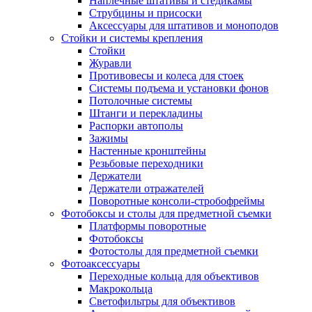
Наплечные штативы и стедикамы
Струбцины и присоски
Аксессуары для штативов и моноподов
Стойки и системы крепления
Стойки
Журавли
Противовесы и колеса для стоек
Системы подъема и установки фонов
Потолочные системы
Штанги и перекладины
Распорки автополы
Зажимы
Настенные кронштейны
Резьбовые переходники
Держатели
Держатели отражателей
Поворотные консоли-стробофреймы
Фотобоксы и столы для предметной съемки
Платформы поворотные
Фотобоксы
Фотостолы для предметной съемки
Фотоаксессуары
Переходные кольца для объективов
Макрокольца
Светофильтры для объективов