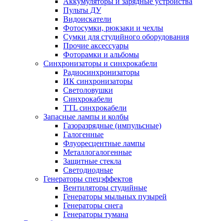
Аккумуляторы и зарядные устройства
Пульты ДУ
Видоискатели
Фотосумки, рюкзаки и чехлы
Сумки для студийного оборудования
Прочие аксессуары
Фоторамки и альбомы
Синхронизаторы и синхрокабели
Радиосинхронизаторы
ИК синхронизаторы
Светоловушки
Синхрокабели
TTL синхрокабели
Запасные лампы и колбы
Газоразрядные (импульсные)
Галогенные
Флуоресцентные лампы
Металлогалогенные
Защитные стекла
Светодиодные
Генераторы спецэффектов
Вентиляторы студийные
Генераторы мыльных пузырей
Генераторы снега
Генераторы тумана