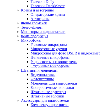
Тележки Dolly
Тележки TrackMaster
Краны и автогрипы
Операторские краны
Автогрипы
Фоны хромакей
Телесуфлеры
Мониторы и видоискатели
iMate продукция
Микрофоны
Головные микрофоны
Микрофонные удочки
Микрофоны для фото DSLR и видеокамер
Петличные микрофоны
Радиосистемы и конвертеры
Студийные микрофоны
Штативы и моноподы
Видеоштативы
Фотоштативы
Моноподы для видеосъемки
Быстросъемные площадки
Штативные адаптеры
Штативные головки
Аксессуары для видеосъемки
Комплектующие ригов