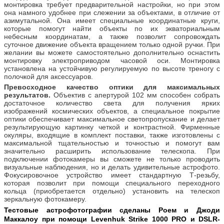
монтировка требует предварительной настройки, но при этом
она намного удобнее при слежении за объектами, в отличие от
азимутальной. Она имеет специальные координатные круги,
которые помогут найти объекты по их экваториальным
небесным координатам, а также позволит сопровождать
суточное движение объекта вращением только одной ручки. При
желании вы можете самостоятельно дополнительно оснастить
монтировку электроприводом часовой оси. Монтировка
установлена на устойчивую регулируемую по высоте треногу с
полочкой для аксессуаров.
Превосходное качество оптики для максимальных
результатов.
Объектив с апертурой 102 мм способен собрать
достаточное количество света для получения ярких
изображений космических объектов, а специальное покрытие
оптики обеспечивает максимальное светопропускание и делает
результирующую картинку четкой и контрастной. Фирменные
окуляры, входящие в комплект поставки, также изготовлены с
максимальной тщательностью и точностью и помогут вам
значительно расширить использование телескопа. При
подключении фотокамеры вы сможете не только проводить
визуальные наблюдения, но и делать удивительные астрофото.
Фокусировочное устройство имеет стандартную Т-резьбу,
которая позволит при помощи специального переходного
кольца (приобретается отдельно) установить на телескоп
зеркальную фотокамеру.
Тестовые астрофотографии сделаны Роем и Джоди
Маккалоу при помощи Levenhuk Strike 1000 PRO и DSLR-