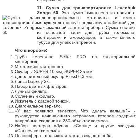
11. Сумка для транспортировки Levenhuk
Zongo 60
. Эта сумка выполнена из прочного
водонепроницаемого материала и имеет
мягкую уплотненную подкладку с набивкой для
максимальной защиты прибора. Сумка состоит
из основной части для трубы телескопа,
монтировки и аксессуаров, а также мягкого
тубуса для упаковки треноги.
Что в коробке:
Труба телескопа Strike PRO на экваториальной
монтировке.
Металлическая тренога.
Окуляры SUPER 10 мм, SUPER 25 мм.
Дополнительный окуляр Plössl 6,3 мм.
Линза Барлоу 2х.
Набор цветных фильтров.
Лунный фильтр.
Солнечный фильтр.
Искатель с красной точкой.
Диагональное зеркало.
«У вас появился телескоп. Что делать дальше?» -
руководство начинающего астронома, которое содержит
подробные сведения о 280 объектах космоса.
Набор постеров «Луна», «Солнце и другие звезды»,
«Солнечная система».
Планисфера - подвижная карта звездного неба.