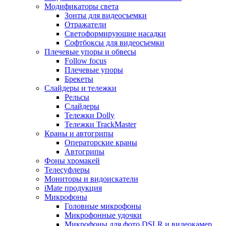
Модификаторы света
Зонты для видеосъемки
Отражатели
Светоформирующие насадки
Софтбоксы для видеосъемки
Плечевые упоры и обвесы
Follow focus
Плечевые упоры
Брекеты
Слайдеры и тележки
Рельсы
Слайдеры
Тележки Dolly
Тележки TrackMaster
Краны и автогрипы
Операторские краны
Автогрипы
Фоны хромакей
Телесуфлеры
Мониторы и видоискатели
iMate продукция
Микрофоны
Головные микрофоны
Микрофонные удочки
Микрофоны для фото DSLR и видеокамер