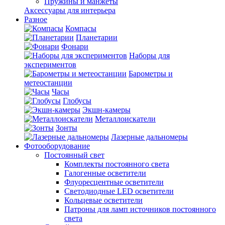
Пружины и манжеты
Аксессуары для интерьера
Разное
Компасы
Планетарии
Фонари
Наборы для
экспериментов
Барометры и
метеостанции
Часы
Глобусы
Экшн-камеры
Металлоискатели
Зонты
Лазерные дальномеры
Фотооборудование
Постоянный свет
Комплекты постоянного света
Галогенные осветители
Флуоресцентные осветители
Светодиодные LED осветители
Кольцевые осветители
Патроны для ламп источников постоянного
света