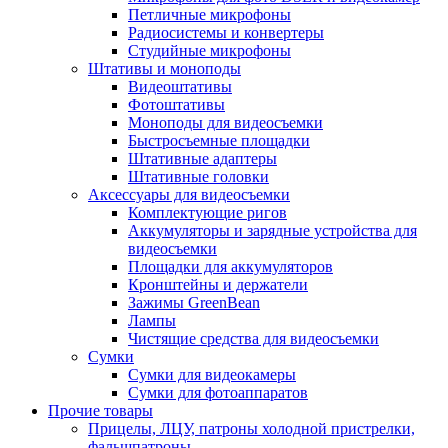
Петличные микрофоны
Радиосистемы и конвертеры
Студийные микрофоны
Штативы и моноподы
Видеоштативы
Фотоштативы
Моноподы для видеосъемки
Быстросъемные площадки
Штативные адаптеры
Штативные головки
Аксессуары для видеосъемки
Комплектующие ригов
Аккумуляторы и зарядные устройства для
видеосъемки
Площадки для аккумуляторов
Кронштейны и держатели
Зажимы GreenBean
Лампы
Чистящие средства для видеосъемки
Сумки
Сумки для видеокамеры
Сумки для фотоаппаратов
Прочие товары
Прицелы, ЛЦУ, патроны холодной пристрелки,
фальшпатроны