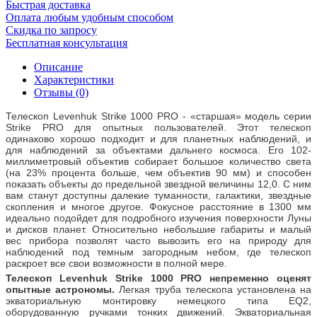
Быстрая доставка
Оплата любым удобным способом
Скидка по запросу
Бесплатная консультация
Описание
Характеристики
Отзывы (0)
Телескоп Levenhuk Strike 1000 PRO - «старшая» модель серии
Strike PRO для опытных пользователей. Этот телескоп
одинаково хорошо подходит и для планетных наблюдений, и
для наблюдений за объектами дальнего космоса. Его 102-
миллиметровый объектив собирает большое количество света
(на 23% процента больше, чем объектив 90 мм) и способен
показать объекты до предельной звездной величины 12,0. С ним
вам станут доступны далекие туманности, галактики, звездные
скопления и многое другое. Фокусное расстояние в 1300 мм
идеально подойдет для подробного изучения поверхности Луны
и дисков планет. Относительно небольшие габариты и малый
вес прибора позволят часто вывозить его на природу для
наблюдений под темным загородным небом, где телескоп
раскроет все свои возможности в полной мере.
Телескоп Levenhuk Strike 1000 PRO непременно оценят
опытные астрономы.
Легкая труба телескопа установлена на
экваториальную монтировку немецкого типа EQ2,
оборудованную ручками тонких движений. Экваториальная