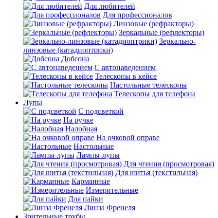
Для любителей
Для профессионалов
Линзовые (рефракторы)
Зеркальные (рефлекторы)
Зеркально-
линзовые (катадиоптрики)
Добсона
С автонаведением
Телескопы в кейсе
Настольные телескопы
Телескопы для телефона
Лупы
С подсветкой
На ручке
Налобная
На очковой оправе
Настольные
Лампы-лупы
Для чтения (просмотровая)
Для шитья (текстильная)
Карманные
Измерительные
Для пайки
Линза Френеля
Зрительные трубы