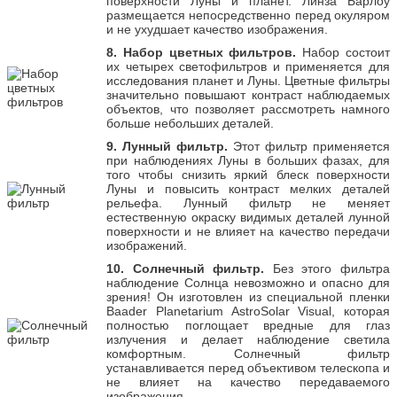
поверхности Луны и планет. Линза Барлоу
размещается непосредственно перед окуляром
и не ухудшает качество изображения.
8. Набор цветных фильтров.
Набор состоит
их четырех светофильтров и применяется для
исследования планет и Луны. Цветные фильтры
значительно повышают контраст наблюдаемых
объектов, что позволяет рассмотреть намного
больше небольших деталей.
9. Лунный фильтр.
Этот фильтр применяется
при наблюдениях Луны в больших фазах, для
того чтобы снизить яркий блеск поверхности
Луны и повысить контраст мелких деталей
рельефа. Лунный фильтр не меняет
естественную окраску видимых деталей лунной
поверхности и не влияет на качество передачи
изображений.
10. Солнечный фильтр.
Без этого фильтра
наблюдение Солнца невозможно и опасно для
зрения! Он изготовлен из специальной пленки
Baader Planetarium AstroSolar Visual, которая
полностью поглощает вредные для глаз
излучения и делает наблюдение светила
комфортным. Солнечный фильтр
устанавливается перед объективом телескопа и
не влияет на качество передаваемого
изображения.