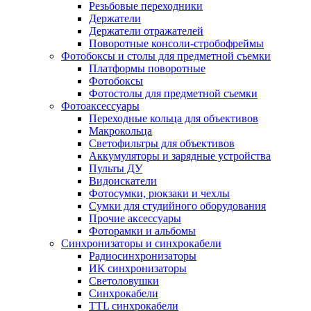
Резьбовые переходники
Держатели
Держатели отражателей
Поворотные консоли-стробофреймы
Фотобоксы и столы для предметной съемки
Платформы поворотные
Фотобоксы
Фотостолы для предметной съемки
Фотоаксессуары
Переходные кольца для объективов
Макрокольца
Светофильтры для объективов
Аккумуляторы и зарядные устройства
Пульты ДУ
Видоискатели
Фотосумки, рюкзаки и чехлы
Сумки для студийного оборудования
Прочие аксессуары
Фоторамки и альбомы
Синхронизаторы и синхрокабели
Радиосинхронизаторы
ИК синхронизаторы
Светоловушки
Синхрокабели
TTL синхрокабели