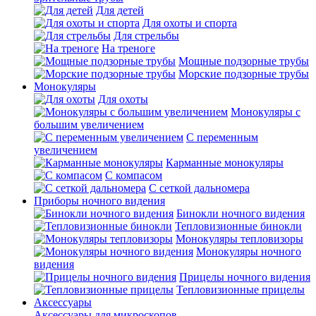
Для детей
Для охоты и спорта
Для стрельбы
На треноге
Мощные подзорные трубы
Морские подзорные трубы
Монокуляры
Для охоты
Монокуляры с
большим увеличением
С переменным
увеличением
Карманные монокуляры
С компасом
С сеткой дальномера
Приборы ночного видения
Бинокли ночного видения
Тепловизионные бинокли
Монокуляры тепловизоры
Монокуляры ночного
видения
Прицелы ночного видения
Тепловизионные прицелы
Аксессуары
Аксессуары для микроскопов