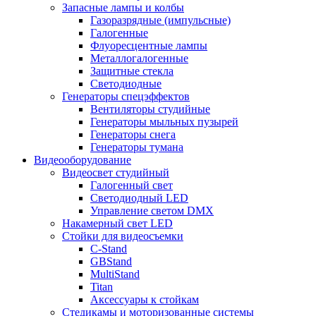
Запасные лампы и колбы
Газоразрядные (импульсные)
Галогенные
Флуоресцентные лампы
Металлогалогенные
Защитные стекла
Светодиодные
Генераторы спецэффектов
Вентиляторы студийные
Генераторы мыльных пузырей
Генераторы снега
Генераторы тумана
Видеооборудование
Видеосвет студийный
Галогенный свет
Светодиодный LED
Управление светом DMX
Накамерный свет LED
Стойки для видеосъемки
C-Stand
GBStand
MultiStand
Titan
Аксессуары к стойкам
Стедикамы и моторизованные системы