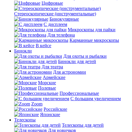
Цифровые
Стереоскопические (инструментальные)
Бинокулярные
С дисплеем
Микроскопы для пайки
Для телефона
Карманные микроскопы
В кейсе
Бинокли
Для охоты и рыбалки
Бинокли для детей
Для театра
Для астрономии
Армейские
Морские
Полевые
Профессиональные
С большим увеличением
Zoom
Российские
Японские
Телескопы
Телескопы для детей
Для новичков