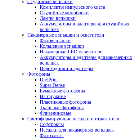
Студийные вспышки
Комплекты импульсного света
Студийные моноблоки
Лампы вспышки
Аккумуляторы и адаптеры для студийных
вспышек
Накамерные вспышки и осветители
Фотовспышки
Кольцевые вспышки
Накамерные LED осветители
Аккумуляторы и адаптеры для накамерных
вспышек
Переходники и адаптеры
Фотофоны
DigiPrint
Super Dense
Бумажные фотофоны
На пружине
Пластиковые фотофоны
Тканевые фотофоны
Флизелиновые
Светоформирующие насадки и отражатели
Софтбоксы
Насадки для накамерных вспышек
Фотозонты