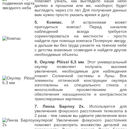
поможет узнать, как выглядело наше небо
далеко в прошлом или же, наоборот, будет
выглядеть через сто лет. Для получения данных
вам нужно просто указать время и дату.
5. Компас.
И астрономам может
пригодиться компас! Перед началом
наблюдений всегда требуется
сориентироваться на местности - просто
найдите при помощи компаса Полярную звезду,
а дальше вы без труда узнаете на темном небе
с детства знакомые созвездия и найдете другие
необходимые объекты.
6. Окуляр Plössl 6,3 мм
. Этот универсальный
окуляр позволяет получать высокие
увеличения, необходимые для наблюдения
планет Солнечной системы и Луны. Все
элементы оптической конструкции окуляра
изготовлены из специального стекла с
многослойным просветлением для
обеспечения насыщенности и контрастности
транслируемых картинок.
7. Линза Барлоу 2х.
Используется для
увеличения фокусного расстояния телескопа в
2 раза - тем самым вы удвоите увеличение всех
окуляров! Увеличение фокусного расстояния
поможет рассмотреть множество деталей на