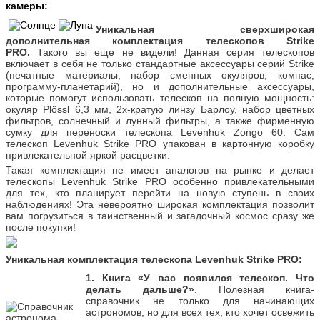
камеры:
Уникальная сверхширокая
дополнительная комплектация телескопов Strike
PRO.
Такого вы еще не видели! Данная серия телескопов
включает в себя не только стандартные аксессуары серий Strike
(печатные материалы, набор сменных окуляров, компас,
программу-планетарий), но и дополнительные аксессуары,
которые помогут использовать телескоп на полную мощность:
окуляр Plössl 6,3 мм, 2х-кратую линзу Барлоу, набор цветных
фильтров, солнечный и лунный фильтры, а также фирменную
сумку для переноски телескопа Levenhuk Zongo 60. Сам
телескоп Levenhuk Strike PRO упакован в картонную коробку
привлекательной яркой расцветки.
Такая комплектация не имеет аналогов на рынке и делает
телескопы Levenhuk Strike PRO особенно привлекательными
для тех, кто планирует перейти на новую ступень в своих
наблюдениях! Эта невероятно широкая комплектация позволит
вам погрузиться в таинственный и загадочный космос сразу же
после покупки!
Уникальная комплектация телескопа Levenhuk Strike PRO:
1. Книга «У вас появился телескоп. Что
делать дальше?»
. Полезная книга-
справочник не только для начинающих
астрономов, но для всех тех, кто хочет освежить