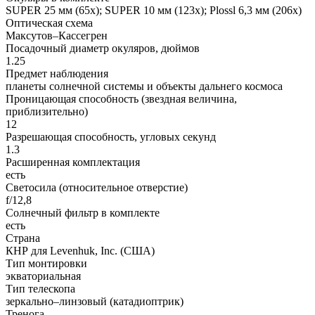
SUPER 25 мм (65x); SUPER 10 мм (123x); Plossl 6,3 мм (206x)
Оптическая схема
Максутов–Кассегрен
Посадочный диаметр окуляров, дюймов
1.25
Предмет наблюдения
планеты солнечной системы и объекты дальнего космоса
Проницающая способность (звездная величина,
приблизительно)
12
Разрешающая способность, угловых секунд
1.3
Расширенная комплектация
есть
Светосила (относительное отверстие)
f/12,8
Солнечный фильтр в комплекте
есть
Страна
КНР для Levenhuk, Inc. (США)
Тип монтировки
экваториальная
Тип телескопа
зеркально–линзовый (катадиоптрик)
Тренога