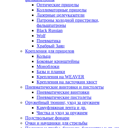
Оптические прицелы
Коллиматорные прицелы
Лазерные целеуказатели
Патроны холодной пристрелки,
фальшпатроны
Black Russian
Wolf
Пневматика
Храбрый Заяц
Крепления для прицелов
Кольца
Боковые кронштейны
Моноблоки
Базы и планки
Крепления на WEAVER
Крепления на ласточкин хвост
Пневматические винтовки и пистолеты
Пневматические винтовки
Пневматические пистолеты
Оружейный тюнинг, уход за оружием
Камуфляжная лента и др.
Чистка и уход за оружием
Подствольные фонари
Очки и наушники для стрельбы