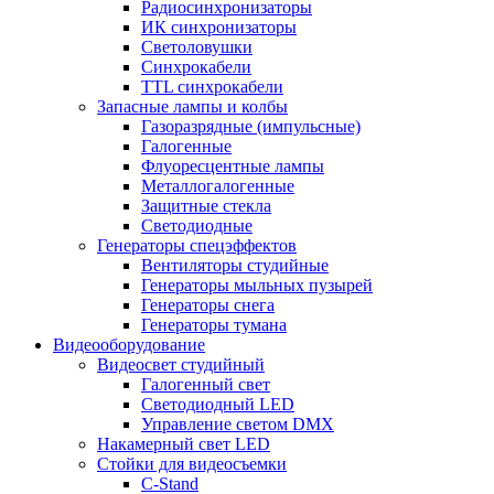
Радиосинхронизаторы
ИК синхронизаторы
Светоловушки
Синхрокабели
TTL синхрокабели
Запасные лампы и колбы
Газоразрядные (импульсные)
Галогенные
Флуоресцентные лампы
Металлогалогенные
Защитные стекла
Светодиодные
Генераторы спецэффектов
Вентиляторы студийные
Генераторы мыльных пузырей
Генераторы снега
Генераторы тумана
Видеооборудование
Видеосвет студийный
Галогенный свет
Светодиодный LED
Управление светом DMX
Накамерный свет LED
Стойки для видеосъемки
C-Stand