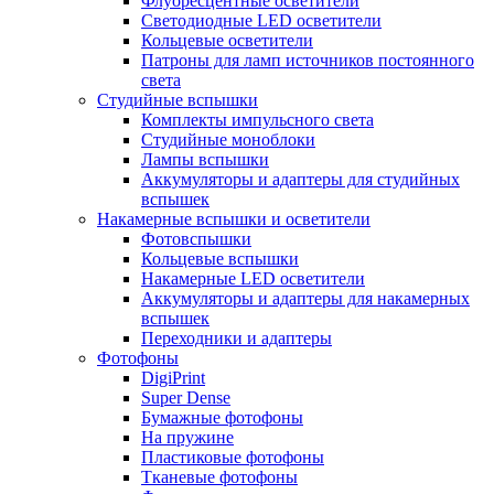
Флуоресцентные осветители
Светодиодные LED осветители
Кольцевые осветители
Патроны для ламп источников постоянного
света
Студийные вспышки
Комплекты импульсного света
Студийные моноблоки
Лампы вспышки
Аккумуляторы и адаптеры для студийных
вспышек
Накамерные вспышки и осветители
Фотовспышки
Кольцевые вспышки
Накамерные LED осветители
Аккумуляторы и адаптеры для накамерных
вспышек
Переходники и адаптеры
Фотофоны
DigiPrint
Super Dense
Бумажные фотофоны
На пружине
Пластиковые фотофоны
Тканевые фотофоны