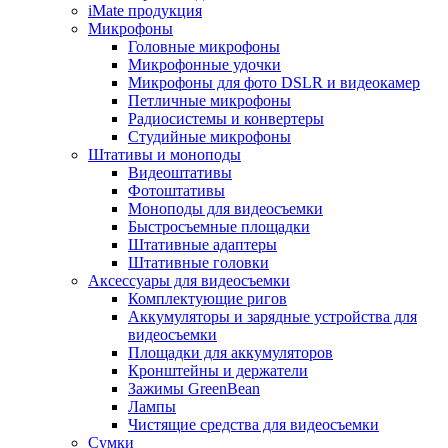
iMate продукция
Микрофоны
Головные микрофоны
Микрофонные удочки
Микрофоны для фото DSLR и видеокамер
Петличные микрофоны
Радиосистемы и конвертеры
Студийные микрофоны
Штативы и моноподы
Видеоштативы
Фотоштативы
Моноподы для видеосъемки
Быстросъемные площадки
Штативные адаптеры
Штативные головки
Аксессуары для видеосъемки
Комплектующие ригов
Аккумуляторы и зарядные устройства для
видеосъемки
Площадки для аккумуляторов
Кронштейны и держатели
Зажимы GreenBean
Лампы
Чистящие средства для видеосъемки
Сумки