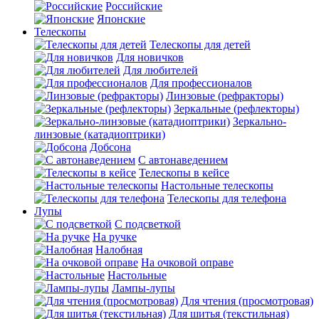
Российские
Японские
Телескопы
Телескопы для детей
Для новичков
Для любителей
Для профессионалов
Линзовые (рефракторы)
Зеркальные (рефлекторы)
Зеркально-
линзовые (катадиоптрики)
Добсона
С автонаведением
Телескопы в кейсе
Настольные телескопы
Телескопы для телефона
Лупы
С подсветкой
На ручке
Налобная
На очковой оправе
Настольные
Лампы-лупы
Для чтения (просмотровая)
Для шитья (текстильная)