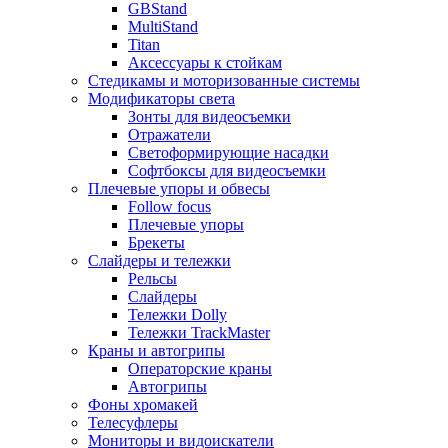
GBStand
MultiStand
Titan
Аксессуары к стойкам
Стедикамы и моторизованные системы
Модификаторы света
Зонты для видеосъемки
Отражатели
Светоформирующие насадки
Софтбоксы для видеосъемки
Плечевые упоры и обвесы
Follow focus
Плечевые упоры
Брекеты
Слайдеры и тележки
Рельсы
Слайдеры
Тележки Dolly
Тележки TrackMaster
Краны и автогрипы
Операторские краны
Автогрипы
Фоны хромакей
Телесуфлеры
Мониторы и видоискатели