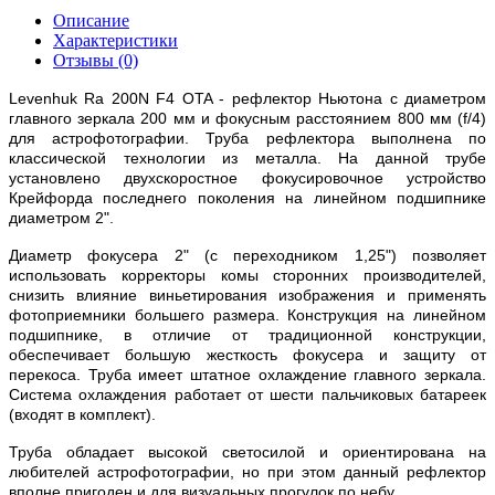
Описание
Характеристики
Отзывы (0)
Levenhuk Ra 200N F4 OTA - рефлектор Ньютона с диаметром
главного зеркала 200 мм и фокусным расстоянием 800 мм (f/4)
для астрофотографии. Труба рефлектора выполнена по
классической технологии из металла. На данной трубе
установлено двухскоростное фокусировочное устройство
Крейфорда последнего поколения на линейном подшипнике
диаметром 2".
Диаметр фокусера 2" (с переходником 1,25") позволяет
использовать корректоры комы сторонних производителей,
снизить влияние виньетирования изображения и применять
фотоприемники большего размера. Конструкция на линейном
подшипнике, в отличие от традиционной конструкции,
обеспечивает большую жесткость фокусера и защиту от
перекоса. Труба имеет штатное охлаждение главного зеркала.
Система охлаждения работает от шести пальчиковых батареек
(входят в комплект).
Труба обладает высокой светосилой и ориентирована на
любителей астрофотографии, но при этом данный рефлектор
вполне пригоден и для визуальных прогулок по небу.