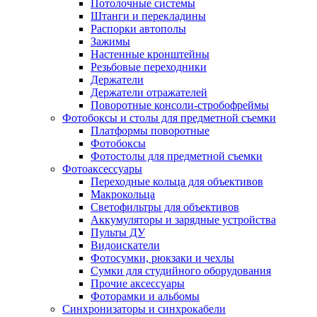
Потолочные системы
Штанги и перекладины
Распорки автополы
Зажимы
Настенные кронштейны
Резьбовые переходники
Держатели
Держатели отражателей
Поворотные консоли-стробофреймы
Фотобоксы и столы для предметной съемки
Платформы поворотные
Фотобоксы
Фотостолы для предметной съемки
Фотоаксессуары
Переходные кольца для объективов
Макрокольца
Светофильтры для объективов
Аккумуляторы и зарядные устройства
Пульты ДУ
Видоискатели
Фотосумки, рюкзаки и чехлы
Сумки для студийного оборудования
Прочие аксессуары
Фоторамки и альбомы
Синхронизаторы и синхрокабели