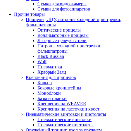
Сумки для видеокамеры
Сумки для фотоаппаратов
Прочие товары
Прицелы, ЛЦУ, патроны холодной пристрелки,
фальшпатроны
Оптические прицелы
Коллиматорные прицелы
Лазерные целеуказатели
Патроны холодной пристрелки,
фальшпатроны
Black Russian
Wolf
Пневматика
Храбрый Заяц
Крепления для прицелов
Кольца
Боковые кронштейны
Моноблоки
Базы и планки
Крепления на WEAVER
Крепления на ласточкин хвост
Пневматические винтовки и пистолеты
Пневматические винтовки
Пневматические пистолеты
Оружейный тюнинг, уход за оружием