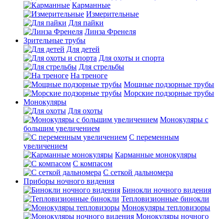
Карманные
Измерительные
Для пайки
Линза Френеля
Зрительные трубы
Для детей
Для охоты и спорта
Для стрельбы
На треноге
Мощные подзорные трубы
Морские подзорные трубы
Монокуляры
Для охоты
Монокуляры с
большим увеличением
С переменным
увеличением
Карманные монокуляры
С компасом
С сеткой дальномера
Приборы ночного видения
Бинокли ночного видения
Тепловизионные бинокли
Монокуляры тепловизоры
Монокуляры ночного