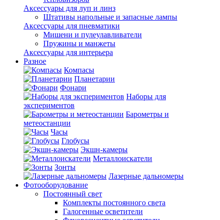
Аксессуары для луп и линз
Штативы напольные и запасные лампы
Аксессуары для пневматики
Мишени и пулеулавливатели
Пружины и манжеты
Аксессуары для интерьера
Разное
Компасы
Планетарии
Фонари
Наборы для
экспериментов
Барометры и
метеостанции
Часы
Глобусы
Экшн-камеры
Металлоискатели
Зонты
Лазерные дальномеры
Фотооборудование
Постоянный свет
Комплекты постоянного света
Галогенные осветители