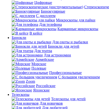
Цифровые
Стереоскопиче
Бинокулярные
С дисплеем
Микроскопы для пайки
Для телефона
Карманные микроскопы
В кейсе
Бинокли
Для охоты и рыбалки
Бинокли для детей
Для театра
Для астрономии
Армейские
Морские
Полевые
Профессиональные
С большим увеличением
Zoom
Российские
Японские
Телескопы
Телескопы для детей
Для новичков
Для любителей