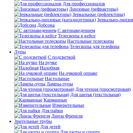
Для профессионалов
Линзовые (рефракторы)
Зеркальные (рефлекторы)
Зеркально-линзо
Добсона
С автонаведением
Телескопы в кейсе
Настольные телескопы
Телескопы для телефона
Лупы
С подсветкой
На ручке
Налобная
На очковой оправе
Настольные
Лампы-лупы
Для чтения (просмотровая)
Для шитья (текстильная)
Карманные
Измерительные
Для пайки
Линза Френеля
Зрительные трубы
Для детей
Для охоты и спорта