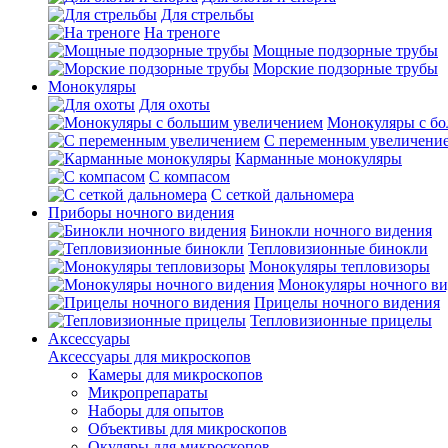
Для стрельбы
На треноге
Мощные подзорные трубы
Морские подзорные трубы
Монокуляры
Для охоты
Монокуляры с б
С переменным увеличени
Карманные монокуляры
С компасом
С сеткой дальномера
Приборы ночного видения
Бинокли ночного видения
Тепловизионные бинокли
Монокуляры тепловизоры
Монокуляры ночного ви
Прицелы ночного видения
Тепловизионные прицелы
Аксессуары
Аксессуары для микроскопов
Камеры для микроскопов
Микропрепараты
Наборы для опытов
Объективы для микроскопов
Окуляры для микроскопов