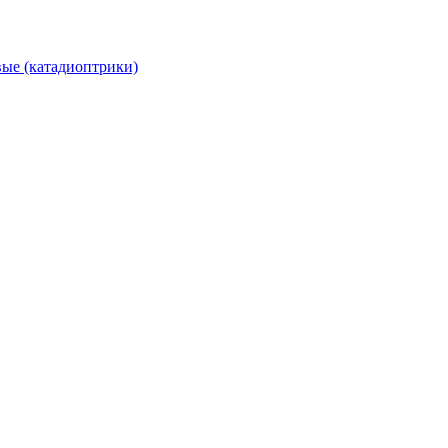
вые (катадиоптрики)