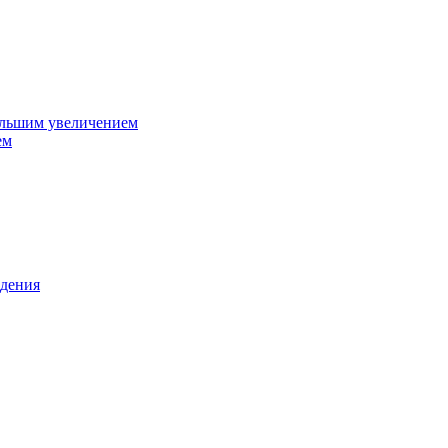
ольшим увеличением
ем
дения