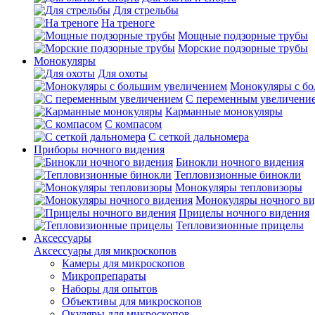
Для стрельбы
На треноге
Мощные подзорные трубы
Морские подзорные трубы
Монокуляры
Для охоты
Монокуляры с б
С переменным увеличени
Карманные монокуляры
С компасом
С сеткой дальномера
Приборы ночного видения
Бинокли ночного видения
Тепловизионные бинокли
Монокуляры тепловизоры
Монокуляры ночного ви
Прицелы ночного видения
Тепловизионные прицелы
Аксессуары
Аксессуары для микроскопов
Камеры для микроскопов
Микропрепараты
Наборы для опытов
Объективы для микроскопов
Окуляры для микроскопов