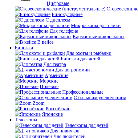
Цифровые
Стереоскопиче
Бинокулярные
С дисплеем
Микроскопы для пайки
Для телефона
Карманные микроскопы
В кейсе
Бинокли
Для охоты и рыбалки
Бинокли для детей
Для театра
Для астрономии
Армейские
Морские
Полевые
Профессиональные
С большим увеличением
Zoom
Российские
Японские
Телескопы
Телескопы для детей
Для новичков
Для любителей