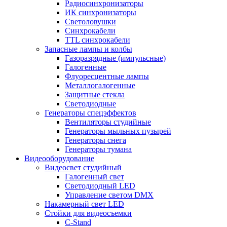
Радиосинхронизаторы
ИК синхронизаторы
Светоловушки
Синхрокабели
TTL синхрокабели
Запасные лампы и колбы
Газоразрядные (импульсные)
Галогенные
Флуоресцентные лампы
Металлогалогенные
Защитные стекла
Светодиодные
Генераторы спецэффектов
Вентиляторы студийные
Генераторы мыльных пузырей
Генераторы снега
Генераторы тумана
Видеооборудование
Видеосвет студийный
Галогенный свет
Светодиодный LED
Управление светом DMX
Накамерный свет LED
Стойки для видеосъемки
C-Stand