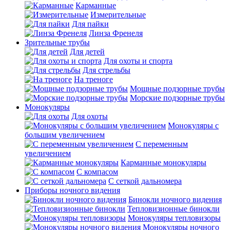
Карманные
Измерительные
Для пайки
Линза Френеля
Зрительные трубы
Для детей
Для охоты и спорта
Для стрельбы
На треноге
Мощные подзорные трубы
Морские подзорные трубы
Монокуляры
Для охоты
Монокуляры с
большим увеличением
С переменным
увеличением
Карманные монокуляры
С компасом
С сеткой дальномера
Приборы ночного видения
Бинокли ночного видения
Тепловизионные бинокли
Монокуляры тепловизоры
Монокуляры ночного