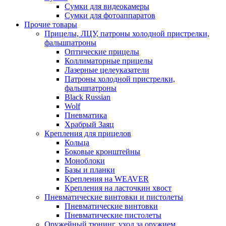
Сумки для видеокамеры
Сумки для фотоаппаратов
Прочие товары
Прицелы, ЛЦУ, патроны холодной пристрелки,
фальшпатроны
Оптические прицелы
Коллиматорные прицелы
Лазерные целеуказатели
Патроны холодной пристрелки,
фальшпатроны
Black Russian
Wolf
Пневматика
Храбрый Заяц
Крепления для прицелов
Кольца
Боковые кронштейны
Моноблоки
Базы и планки
Крепления на WEAVER
Крепления на ласточкин хвост
Пневматические винтовки и пистолеты
Пневматические винтовки
Пневматические пистолеты
Оружейный тюнинг, уход за оружием