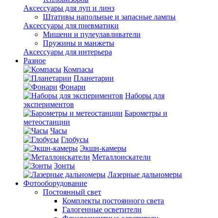
Аксессуары для луп и линз
Штативы напольные и запасные лампы
Аксессуары для пневматики
Мишени и пулеулавливатели
Пружины и манжеты
Аксессуары для интерьера
Разное
Компасы
Планетарии
Фонари
Наборы для
экспериментов
Барометры и
метеостанции
Часы
Глобусы
Экшн-камеры
Металлоискатели
Зонты
Лазерные дальномеры
Фотооборудование
Постоянный свет
Комплекты постоянного света
Галогенные осветители