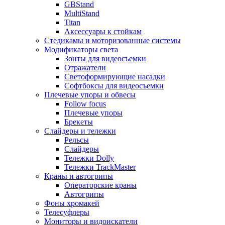
GBStand
MultiStand
Titan
Аксессуары к стойкам
Стедикамы и моторизованные системы
Модификаторы света
Зонты для видеосъемки
Отражатели
Светоформирующие насадки
Софтбоксы для видеосъемки
Плечевые упоры и обвесы
Follow focus
Плечевые упоры
Брекеты
Слайдеры и тележки
Рельсы
Слайдеры
Тележки Dolly
Тележки TrackMaster
Краны и автогрипы
Операторские краны
Автогрипы
Фоны хромакей
Телесуфлеры
Мониторы и видоискатели