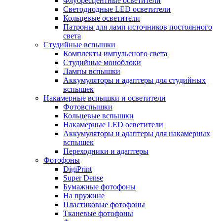
Флуоресцентные осветители
Светодиодные LED осветители
Кольцевые осветители
Патроны для ламп источников постоянного
света
Студийные вспышки
Комплекты импульсного света
Студийные моноблоки
Лампы вспышки
Аккумуляторы и адаптеры для студийных
вспышек
Накамерные вспышки и осветители
Фотовспышки
Кольцевые вспышки
Накамерные LED осветители
Аккумуляторы и адаптеры для накамерных
вспышек
Переходники и адаптеры
Фотофоны
DigiPrint
Super Dense
Бумажные фотофоны
На пружине
Пластиковые фотофоны
Тканевые фотофоны