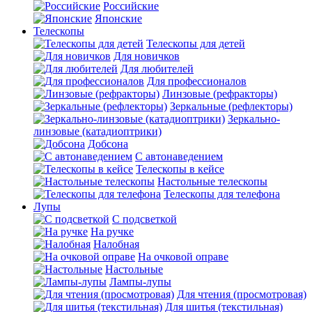
Российские
Японские
Телескопы
Телескопы для детей
Для новичков
Для любителей
Для профессионалов
Линзовые (рефракторы)
Зеркальные (рефлекторы)
Зеркально-
линзовые (катадиоптрики)
Добсона
С автонаведением
Телескопы в кейсе
Настольные телескопы
Телескопы для телефона
Лупы
С подсветкой
На ручке
Налобная
На очковой оправе
Настольные
Лампы-лупы
Для чтения (просмотровая)
Для шитья (текстильная)