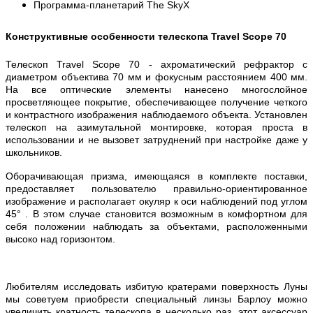
Программа-планетарий The SkyX
Конструктивные особенности телескопа Travel Scope 70
Телескоп Travel Scope 70 - ахроматический рефрактор с
диаметром объектива 70 мм и фокусным расстоянием 400 мм.
На все оптические элементы нанесено многослойное
просветляющее покрытие, обеспечивающее получение четкого
и контрастного изображения наблюдаемого объекта. Установлен
телескоп на азимутальной монтировке, которая проста в
использовании и не вызовет затруднений при настройке даже у
школьников.
Оборачивающая призма, имеющаяся в комплекте поставки,
предоставляет пользователю правильно-ориентированное
изображение и располагает окуляр к оси наблюдений под углом
45° . В этом случае становится возможным в комфортном для
себя положении наблюдать за объектами, расположенными
высоко над горизонтом.
Любителям исследовать избитую кратерами поверхность Луны
мы советуем приобрести специальный линзы Барлоу можно
увеличить кратность телескопа в несколько раз, этот аксессуар