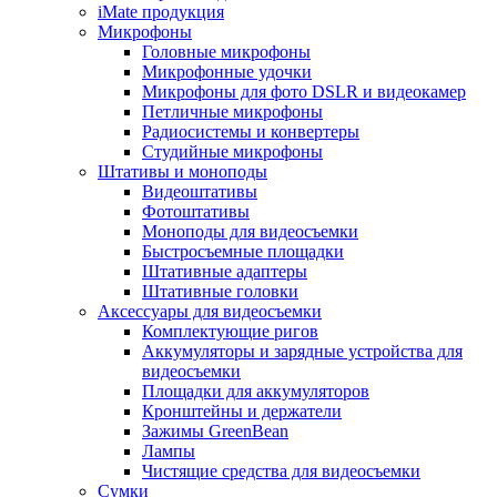
iMate продукция
Микрофоны
Головные микрофоны
Микрофонные удочки
Микрофоны для фото DSLR и видеокамер
Петличные микрофоны
Радиосистемы и конвертеры
Студийные микрофоны
Штативы и моноподы
Видеоштативы
Фотоштативы
Моноподы для видеосъемки
Быстросъемные площадки
Штативные адаптеры
Штативные головки
Аксессуары для видеосъемки
Комплектующие ригов
Аккумуляторы и зарядные устройства для
видеосъемки
Площадки для аккумуляторов
Кронштейны и держатели
Зажимы GreenBean
Лампы
Чистящие средства для видеосъемки
Сумки