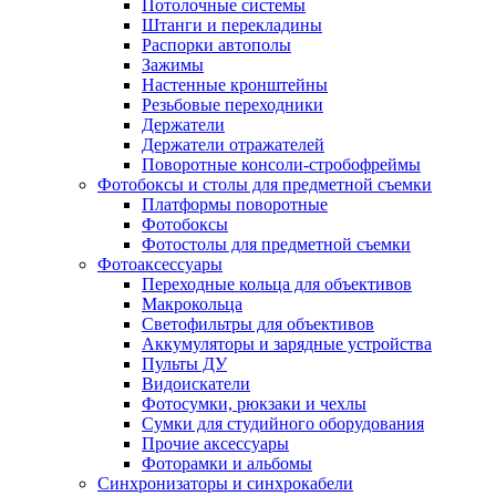
Потолочные системы
Штанги и перекладины
Распорки автополы
Зажимы
Настенные кронштейны
Резьбовые переходники
Держатели
Держатели отражателей
Поворотные консоли-стробофреймы
Фотобоксы и столы для предметной съемки
Платформы поворотные
Фотобоксы
Фотостолы для предметной съемки
Фотоаксессуары
Переходные кольца для объективов
Макрокольца
Светофильтры для объективов
Аккумуляторы и зарядные устройства
Пульты ДУ
Видоискатели
Фотосумки, рюкзаки и чехлы
Сумки для студийного оборудования
Прочие аксессуары
Фоторамки и альбомы
Синхронизаторы и синхрокабели