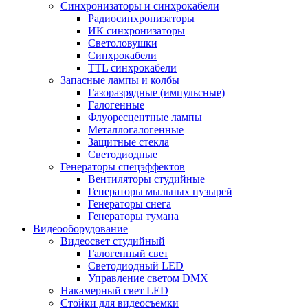
Синхронизаторы и синхрокабели
Радиосинхронизаторы
ИК синхронизаторы
Светоловушки
Синхрокабели
TTL синхрокабели
Запасные лампы и колбы
Газоразрядные (импульсные)
Галогенные
Флуоресцентные лампы
Металлогалогенные
Защитные стекла
Светодиодные
Генераторы спецэффектов
Вентиляторы студийные
Генераторы мыльных пузырей
Генераторы снега
Генераторы тумана
Видеооборудование
Видеосвет студийный
Галогенный свет
Светодиодный LED
Управление светом DMX
Накамерный свет LED
Стойки для видеосъемки