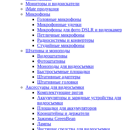
Мониторы и видоискатели
iMate продукция
Микрофоны
Головные микрофоны
Микрофонные удочки
Микрофоны для фото DSLR и видеокамер
Петличные микрофоны
Радиосистемы и конвертеры
Студийные микрофоны
Штативы и моноподы
Видеоштативы
Фотоштативы
Моноподы для видеосъемки
Быстросъемные площадки
Штативные адаптеры
Штативные головки
Аксессуары для видеосъемки
Комплектующие ригов
Аккумуляторы и зарядные устройства для
видеосъемки
Площадки для аккумуляторов
Кронштейны и держатели
Зажимы GreenBean
Лампы
Чистящие средства для видеосъемки