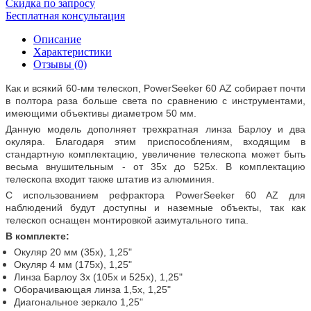
Скидка по запросу
Бесплатная консультация
Описание
Характеристики
Отзывы (0)
Как и всякий 60-мм телескоп, PowerSeeker 60 AZ собирает почти
в полтора раза больше света по сравнению с инструментами,
имеющими объективы диаметром 50 мм.
Данную модель дополняет трехкратная линза Барлоу и два
окуляра. Благодаря этим приспособлениям, входящим в
стандартную комплектацию, увеличение телескопа может быть
весьма внушительным - от 35х до 525х. В комплектацию
телескопа входит также штатив из алюминия.
С использованием рефрактора PowerSeeker 60 AZ для
наблюдений будут доступны и наземные объекты, так как
телескоп оснащен монтировкой азимутального типа.
В комплекте:
Окуляр 20 мм (35х), 1,25"
Окуляр 4 мм (175х), 1,25"
Линза Барлоу 3х (105х и 525х), 1,25"
Оборачивающая линза 1,5х, 1,25"
Диагональное зеркало 1,25"