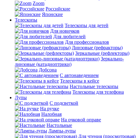
Zoom
Российские
Японские
Телескопы
Телескопы для детей
Для новичков
Для любителей
Для профессионалов
Линзовые (рефракторы)
Зеркальные (рефлекторы)
Зеркально-
линзовые (катадиоптрики)
Добсона
С автонаведением
Телескопы в кейсе
Настольные телескопы
Телескопы для телефона
Лупы
С подсветкой
На ручке
Налобная
На очковой оправе
Настольные
Лампы-лупы
Для чтения (просмотровая)