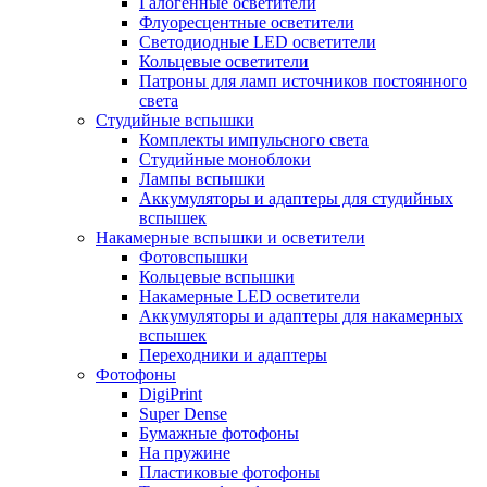
Галогенные осветители
Флуоресцентные осветители
Светодиодные LED осветители
Кольцевые осветители
Патроны для ламп источников постоянного
света
Студийные вспышки
Комплекты импульсного света
Студийные моноблоки
Лампы вспышки
Аккумуляторы и адаптеры для студийных
вспышек
Накамерные вспышки и осветители
Фотовспышки
Кольцевые вспышки
Накамерные LED осветители
Аккумуляторы и адаптеры для накамерных
вспышек
Переходники и адаптеры
Фотофоны
DigiPrint
Super Dense
Бумажные фотофоны
На пружине
Пластиковые фотофоны