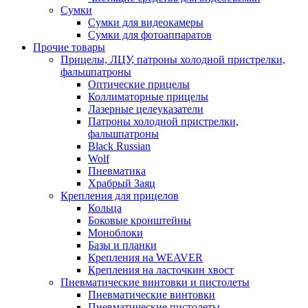
Сумки
Сумки для видеокамеры
Сумки для фотоаппаратов
Прочие товары
Прицелы, ЛЦУ, патроны холодной пристрелки,
фальшпатроны
Оптические прицелы
Коллиматорные прицелы
Лазерные целеуказатели
Патроны холодной пристрелки,
фальшпатроны
Black Russian
Wolf
Пневматика
Храбрый Заяц
Крепления для прицелов
Кольца
Боковые кронштейны
Моноблоки
Базы и планки
Крепления на WEAVER
Крепления на ласточкин хвост
Пневматические винтовки и пистолеты
Пневматические винтовки
Пневматические пистолеты