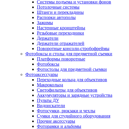
Системы подъема и установки фонов
Потолочные системы
Штанги и перекладины
Распорки автополы
Зажимы
Настенные кронштейны
Резьбовые переходники
Держатели
Держатели отражателей
Поворотные консоли-стробофреймы
Фотобоксы и столы для предметной съемки
Платформы поворотные
Фотобоксы
Фотостолы для предметной съемки
Фотоаксессуары
Переходные кольца для объективов
Макрокольца
Светофильтры для объективов
Аккумуляторы и зарядные устройства
Пульты ДУ
Видоискатели
Фотосумки, рюкзаки и чехлы
Сумки для студийного оборудования
Прочие аксессуары
Фоторамки и альбомы