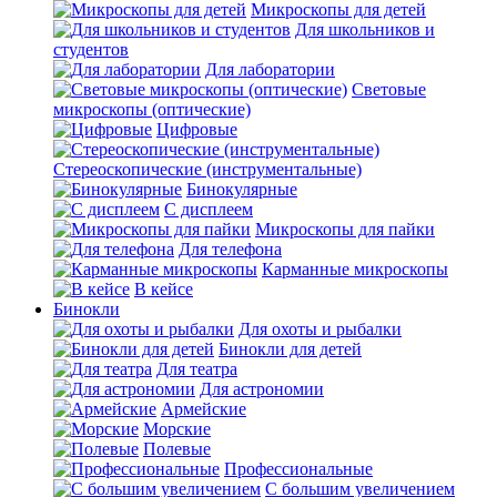
Микроскопы для детей
Для школьников и
студентов
Для лаборатории
Световые
микроскопы (оптические)
Цифровые
Стереоскопические (инструментальные)
Бинокулярные
С дисплеем
Микроскопы для пайки
Для телефона
Карманные микроскопы
В кейсе
Бинокли
Для охоты и рыбалки
Бинокли для детей
Для театра
Для астрономии
Армейские
Морские
Полевые
Профессиональные
С большим увеличением