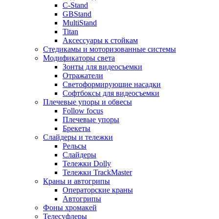
C-Stand
GBStand
MultiStand
Titan
Аксессуары к стойкам
Стедикамы и моторизованные системы
Модификаторы света
Зонты для видеосъемки
Отражатели
Светоформирующие насадки
Софтбоксы для видеосъемки
Плечевые упоры и обвесы
Follow focus
Плечевые упоры
Брекеты
Слайдеры и тележки
Рельсы
Слайдеры
Тележки Dolly
Тележки TrackMaster
Краны и автогрипы
Операторские краны
Автогрипы
Фоны хромакей
Телесуфлеры