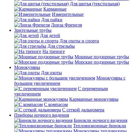
Для шитья (текстильная)
Карманные
Измерительные
Для пайки
Линза Френеля
Зрительные трубы
Для детей
Для охоты и спорта
Для стрельбы
На треноге
Мощные подзорные трубы
Морские подзорные трубы
Монокуляры
Для охоты
Монокуляры с
большим увеличением
С переменным
увеличением
Карманные монокуляры
С компасом
С сеткой дальномера
Приборы ночного видения
Бинокли ночного видения
Тепловизионные бинокли
Монокуляры тепловизоры