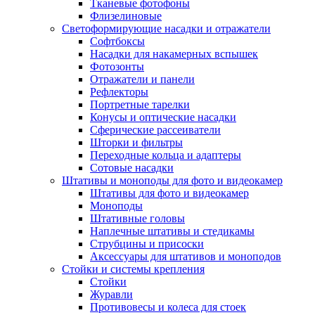
Тканевые фотофоны
Флизелиновые
Светоформирующие насадки и отражатели
Софтбоксы
Насадки для накамерных вспышек
Фотозонты
Отражатели и панели
Рефлекторы
Портретные тарелки
Конусы и оптические насадки
Сферические рассеиватели
Шторки и фильтры
Переходные кольца и адаптеры
Сотовые насадки
Штативы и моноподы для фото и видеокамер
Штативы для фото и видеокамер
Моноподы
Штативные головы
Наплечные штативы и стедикамы
Струбцины и присоски
Аксессуары для штативов и моноподов
Стойки и системы крепления
Стойки
Журавли
Противовесы и колеса для стоек