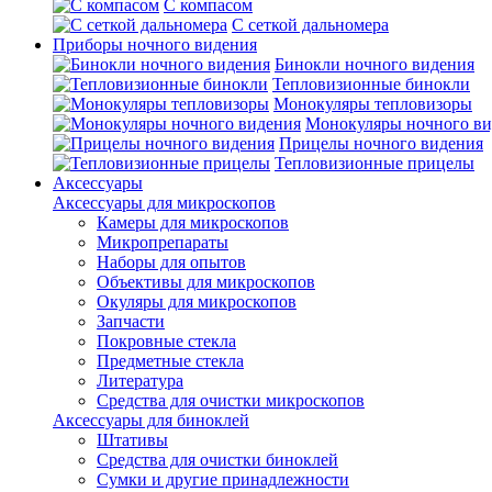
С компасом
С сеткой дальномера
Приборы ночного видения
Бинокли ночного видения
Тепловизионные бинокли
Монокуляры тепловизоры
Монокуляры ночного ви
Прицелы ночного видения
Тепловизионные прицелы
Аксессуары
Аксессуары для микроскопов
Камеры для микроскопов
Микропрепараты
Наборы для опытов
Объективы для микроскопов
Окуляры для микроскопов
Запчасти
Покровные стекла
Предметные стекла
Литература
Средства для очистки микроскопов
Аксессуары для биноклей
Штативы
Средства для очистки биноклей
Сумки и другие принадлежности