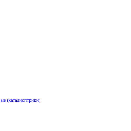
вые (катадиоптрики)