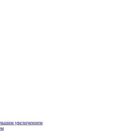
ольшим увеличением
ем