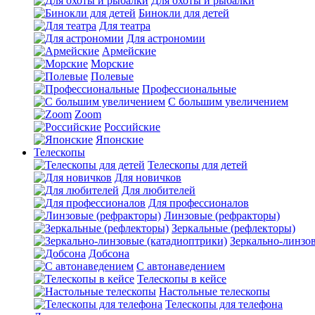
Для охоты и рыбалки
Бинокли для детей
Для театра
Для астрономии
Армейские
Морские
Полевые
Профессиональные
С большим увеличением
Zoom
Российские
Японские
Телескопы
Телескопы для детей
Для новичков
Для любителей
Для профессионалов
Линзовые (рефракторы)
Зеркальные (рефлекторы)
Зеркально-линзо
Добсона
С автонаведением
Телескопы в кейсе
Настольные телескопы
Телескопы для телефона