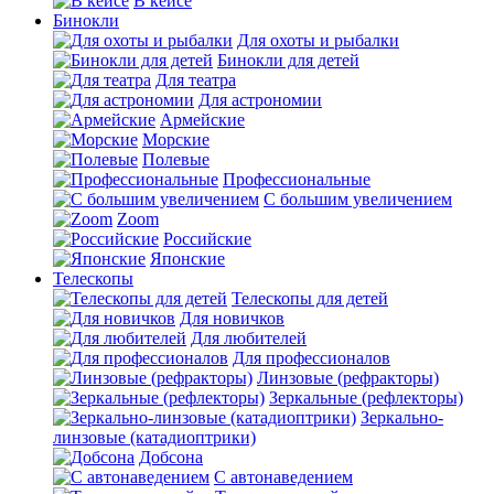
В кейсе
Бинокли
Для охоты и рыбалки
Бинокли для детей
Для театра
Для астрономии
Армейские
Морские
Полевые
Профессиональные
С большим увеличением
Zoom
Российские
Японские
Телескопы
Телескопы для детей
Для новичков
Для любителей
Для профессионалов
Линзовые (рефракторы)
Зеркальные (рефлекторы)
Зеркально-
линзовые (катадиоптрики)
Добсона
С автонаведением