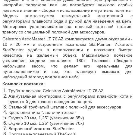
настройки телескопа вам не потребуется каких-то особых
навыков и знаний - сборка и использование интуитивно понятны.
Модель комплектуется азимутальной монтировкой с
регуляторами плавности хода и ручкой для наведения на цель.
Монтировка устанавливается на прочный стальной штатив-
треногу со специальной полочкой для аксессуаров.
Celestron AstroMaster LT 76 AZ комплектуется двумя окулярами -
10 и 20 мм и встроенным искателем StarPointer. Искатель
StarPointer удобен в использовании и позволяет быстро
навестись на желаемый объект. Максимально полезное
увеличение модели составляет 180х. Телескоп обладает
небольшим весом, что делает его идеальным для
путешественников и тех, кто планирует выезжать для
наблюдений загород под темное небо.
Комплект поставки:
Труба телескопа Celestron AstroMaster LT 76 AZ
Азимутальная монтировка с регуляторами плавности хота и
рукояткой для точного наведения на цель
Стальной трубчатый штатив с полочкой для аксессуаров
Крепление типа "ласточкин хвост"
Окуляр 20 мм, 1,25" (увеличение 35х)
Окуляр 10 мм, 1,25" (увеличение 70х)
Встроенный искатель StarPointer
Программа-планетарий TheSky X