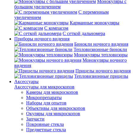
Монокуляры с
большим увеличением
С переменным
увеличением
Карманные монокуляры
С компасом
С сеткой дальномера
Приборы ночного видения
Бинокли ночного видения
Тепловизионные бинокли
Монокуляры тепловизоры
Монокуляры ночного
видения
Прицелы ночного видения
Тепловизионные прицелы
Аксессуары
Аксессуары для микроскопов
Камеры для микроскопов
Микропрепараты
Наборы для опытов
Объективы для микроскопов
Окуляры для микроскопов
Запчасти
Покровные стекла
Предметные стекла