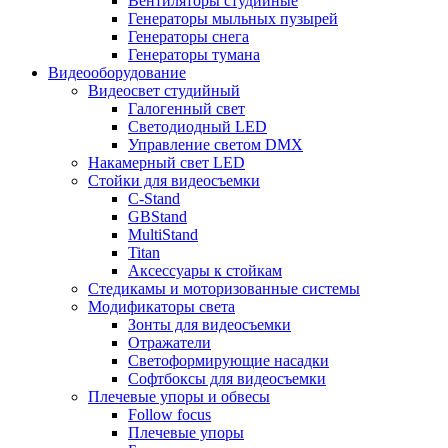
Вентиляторы студийные
Генераторы мыльных пузырей
Генераторы снега
Генераторы тумана
Видеооборудование
Видеосвет студийный
Галогенный свет
Светодиодный LED
Управление светом DMX
Накамерный свет LED
Стойки для видеосъемки
C-Stand
GBStand
MultiStand
Titan
Аксессуары к стойкам
Стедикамы и моторизованные системы
Модификаторы света
Зонты для видеосъемки
Отражатели
Светоформирующие насадки
Софтбоксы для видеосъемки
Плечевые упоры и обвесы
Follow focus
Плечевые упоры