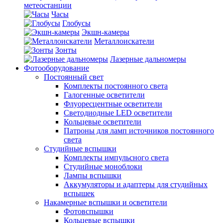
метеостанции
Часы
Глобусы
Экшн-камеры
Металлоискатели
Зонты
Лазерные дальномеры
Фотооборудование
Постоянный свет
Комплекты постоянного света
Галогенные осветители
Флуоресцентные осветители
Светодиодные LED осветители
Кольцевые осветители
Патроны для ламп источников постоянного
света
Студийные вспышки
Комплекты импульсного света
Студийные моноблоки
Лампы вспышки
Аккумуляторы и адаптеры для студийных
вспышек
Накамерные вспышки и осветители
Фотовспышки
Кольцевые вспышки