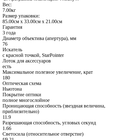
Вес:
7.00кг
Размер упаковки:
85.00см x 33.00см x 21.00см
Гарантия
3 года
Диаметр объектива (апертура), мм
76
Искатель
с красной точкой, StarPointer
Лоток для аксессуаров
есть
Максимальное полезное увеличение, крат
180
Оптическая схема
Ньютона
Покрытие оптики
полное многослойное
Проницающая способность (звездная величина,
приблизительно)
11.9
Разрешающая способность, угловых секунд
1.66
Светосила (относительное отверстие)
f/9,21