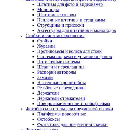
Штативы для фото и видеокамер
Моноподы
Штативные головы
Наплечные штативы и стедикамы
Струбцины и присоски
Аксессуары для штативов и моноподов
Стойки и системы крепления
Стойки
Журавли
Противовесы и колеса для стоек
Системы подъема и установки фонов
Потолочные системы
Штанги и перекладины
Распорки автополы
Зажимы
Настенные кронштейны
Резьбовые переходники
Держатели
Держатели отражателей
Поворотные консоли-стробофреймы
Фотобоксы и столы для предметной съемки
Платформы поворотные
Фотобоксы
Фотостолы для предметной съемки
Фотоаксессуары