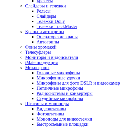
Брекеты
Слайдеры и тележки
Рельсы
Слайдеры
Тележки Dolly
Тележки TrackMaster
Краны и автогрипы
Операторские краны
Автогрипы
Фоны хромакей
Телесуфлеры
Мониторы и видоискатели
iMate продукция
Микрофоны
Головные микрофоны
Микрофонные удочки
Микрофоны для фото DSLR и видеокамер
Петличные микрофоны
Радиосистемы и конвертеры
Студийные микрофоны
Штативы и моноподы
Видеоштативы
Фотоштативы
Моноподы для видеосъемки
Быстросъемные площадки