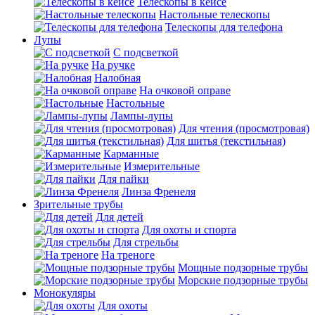
Телескопы в кейсе
Настольные телескопы
Телескопы для телефона
Лупы
С подсветкой
На ручке
Налобная
На очковой оправе
Настольные
Лампы-лупы
Для чтения (просмотровая)
Для шитья (текстильная)
Карманные
Измерительные
Для пайки
Линза Френеля
Зрительные трубы
Для детей
Для охоты и спорта
Для стрельбы
На треноге
Мощные подзорные трубы
Морские подзорные трубы
Монокуляры
Для охоты