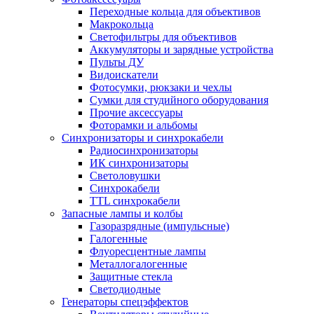
Переходные кольца для объективов
Макрокольца
Светофильтры для объективов
Аккумуляторы и зарядные устройства
Пульты ДУ
Видоискатели
Фотосумки, рюкзаки и чехлы
Сумки для студийного оборудования
Прочие аксессуары
Фоторамки и альбомы
Синхронизаторы и синхрокабели
Радиосинхронизаторы
ИК синхронизаторы
Светоловушки
Синхрокабели
TTL синхрокабели
Запасные лампы и колбы
Газоразрядные (импульсные)
Галогенные
Флуоресцентные лампы
Металлогалогенные
Защитные стекла
Светодиодные
Генераторы спецэффектов