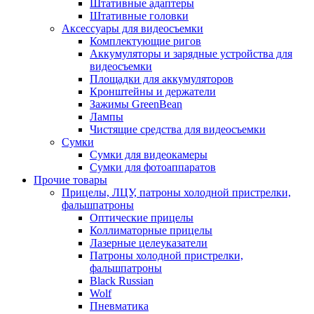
Штативные адаптеры
Штативные головки
Аксессуары для видеосъемки
Комплектующие ригов
Аккумуляторы и зарядные устройства для
видеосъемки
Площадки для аккумуляторов
Кронштейны и держатели
Зажимы GreenBean
Лампы
Чистящие средства для видеосъемки
Сумки
Сумки для видеокамеры
Сумки для фотоаппаратов
Прочие товары
Прицелы, ЛЦУ, патроны холодной пристрелки,
фальшпатроны
Оптические прицелы
Коллиматорные прицелы
Лазерные целеуказатели
Патроны холодной пристрелки,
фальшпатроны
Black Russian
Wolf
Пневматика