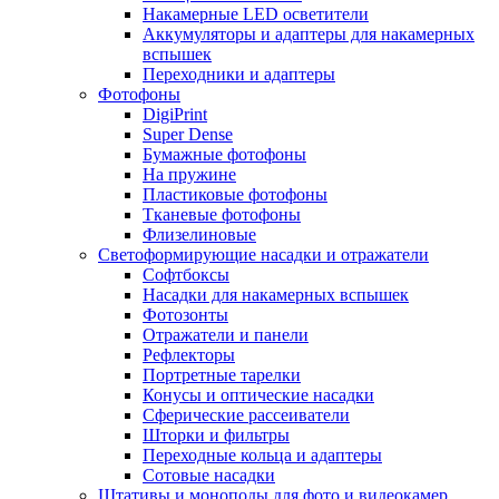
Накамерные LED осветители
Аккумуляторы и адаптеры для накамерных
вспышек
Переходники и адаптеры
Фотофоны
DigiPrint
Super Dense
Бумажные фотофоны
На пружине
Пластиковые фотофоны
Тканевые фотофоны
Флизелиновые
Светоформирующие насадки и отражатели
Софтбоксы
Насадки для накамерных вспышек
Фотозонты
Отражатели и панели
Рефлекторы
Портретные тарелки
Конусы и оптические насадки
Сферические рассеиватели
Шторки и фильтры
Переходные кольца и адаптеры
Сотовые насадки
Штативы и моноподы для фото и видеокамер