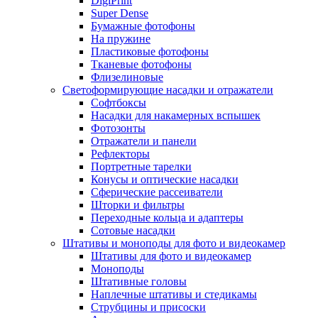
DigiPrint
Super Dense
Бумажные фотофоны
На пружине
Пластиковые фотофоны
Тканевые фотофоны
Флизелиновые
Светоформирующие насадки и отражатели
Софтбоксы
Насадки для накамерных вспышек
Фотозонты
Отражатели и панели
Рефлекторы
Портретные тарелки
Конусы и оптические насадки
Сферические рассеиватели
Шторки и фильтры
Переходные кольца и адаптеры
Сотовые насадки
Штативы и моноподы для фото и видеокамер
Штативы для фото и видеокамер
Моноподы
Штативные головы
Наплечные штативы и стедикамы
Струбцины и присоски