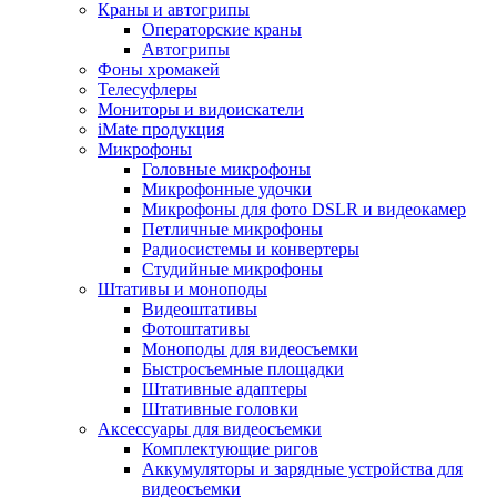
Краны и автогрипы
Операторские краны
Автогрипы
Фоны хромакей
Телесуфлеры
Мониторы и видоискатели
iMate продукция
Микрофоны
Головные микрофоны
Микрофонные удочки
Микрофоны для фото DSLR и видеокамер
Петличные микрофоны
Радиосистемы и конвертеры
Студийные микрофоны
Штативы и моноподы
Видеоштативы
Фотоштативы
Моноподы для видеосъемки
Быстросъемные площадки
Штативные адаптеры
Штативные головки
Аксессуары для видеосъемки
Комплектующие ригов
Аккумуляторы и зарядные устройства для
видеосъемки