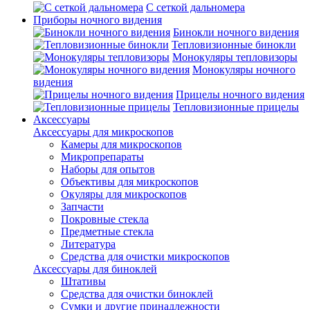
С сеткой дальномера
Приборы ночного видения
Бинокли ночного видения
Тепловизионные бинокли
Монокуляры тепловизоры
Монокуляры ночного
видения
Прицелы ночного видения
Тепловизионные прицелы
Аксессуары
Аксессуары для микроскопов
Камеры для микроскопов
Микропрепараты
Наборы для опытов
Объективы для микроскопов
Окуляры для микроскопов
Запчасти
Покровные стекла
Предметные стекла
Литература
Средства для очистки микроскопов
Аксессуары для биноклей
Штативы
Средства для очистки биноклей
Сумки и другие принадлежности