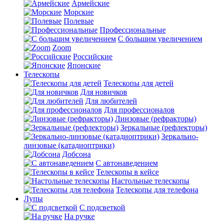
Армейские
Морские
Полевые
Профессиональные
С большим увеличением
Zoom
Российские
Японские
Телескопы
Телескопы для детей
Для новичков
Для любителей
Для профессионалов
Линзовые (рефракторы)
Зеркальные (рефлекторы)
Зеркально-
линзовые (катадиоптрики)
Добсона
С автонаведением
Телескопы в кейсе
Настольные телескопы
Телескопы для телефона
Лупы
С подсветкой
На ручке