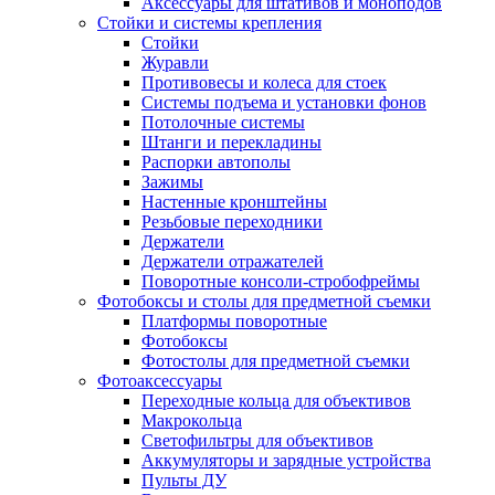
Аксессуары для штативов и моноподов
Стойки и системы крепления
Стойки
Журавли
Противовесы и колеса для стоек
Системы подъема и установки фонов
Потолочные системы
Штанги и перекладины
Распорки автополы
Зажимы
Настенные кронштейны
Резьбовые переходники
Держатели
Держатели отражателей
Поворотные консоли-стробофреймы
Фотобоксы и столы для предметной съемки
Платформы поворотные
Фотобоксы
Фотостолы для предметной съемки
Фотоаксессуары
Переходные кольца для объективов
Макрокольца
Светофильтры для объективов
Аккумуляторы и зарядные устройства
Пульты ДУ