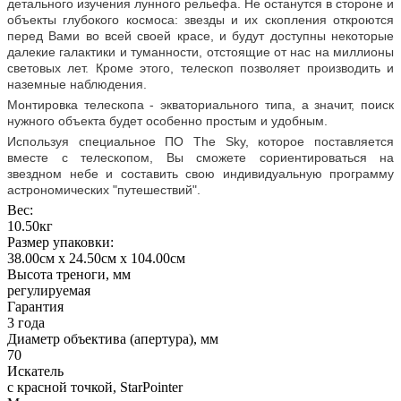
детального изучения лунного рельефа. Не останутся в стороне и
объекты глубокого космоса: звезды и их скопления откроются
перед Вами во всей своей красе, и будут доступны некоторые
далекие галактики и туманности, отстоящие от нас на миллионы
световых лет. Кроме этого, телескоп позволяет производить и
наземные наблюдения.
Монтировка телескопа - экваториального типа, а значит, поиск
нужного объекта будет особенно простым и удобным.
Используя специальное ПО The Sky, которое поставляется
вместе с телескопом, Вы сможете сориентироваться на
звездном небе и составить свою индивидуальную программу
астрономических "путешествий".
Вес:
10.50кг
Размер упаковки:
38.00см x 24.50см x 104.00см
Высота треноги, мм
регулируемая
Гарантия
3 года
Диаметр объектива (апертура), мм
70
Искатель
с красной точкой, StarРointer