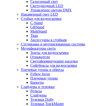
Галогенный свет
Светодиодный LED
Управление светом DMX
Накамерный свет LED
Стойки для видеосъемки
C-Stand
GBStand
MultiStand
Titan
Аксессуары к стойкам
Стедикамы и моторизованные системы
Модификаторы света
Зонты для видеосъемки
Отражатели
Светоформирующие насадки
Софтбоксы для видеосъемки
Плечевые упоры и обвесы
Follow focus
Плечевые упоры
Брекеты
Слайдеры и тележки
Рельсы
Слайдеры
Тележки Dolly
Тележки TrackMaster