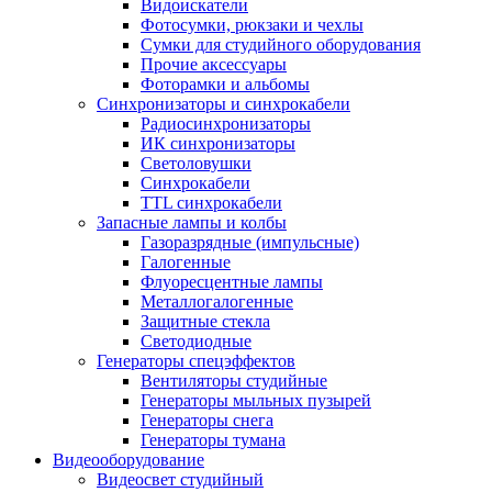
Видоискатели
Фотосумки, рюкзаки и чехлы
Сумки для студийного оборудования
Прочие аксессуары
Фоторамки и альбомы
Синхронизаторы и синхрокабели
Радиосинхронизаторы
ИК синхронизаторы
Светоловушки
Синхрокабели
TTL синхрокабели
Запасные лампы и колбы
Газоразрядные (импульсные)
Галогенные
Флуоресцентные лампы
Металлогалогенные
Защитные стекла
Светодиодные
Генераторы спецэффектов
Вентиляторы студийные
Генераторы мыльных пузырей
Генераторы снега
Генераторы тумана
Видеооборудование
Видеосвет студийный