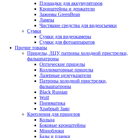
Площадки для аккумуляторов
Кронштейны и держатели
Зажимы GreenBean
Лампы
Чистящие средства для видеосъемки
Сумки
Сумки для видеокамеры
Сумки для фотоаппаратов
Прочие товары
Прицелы, ЛЦУ, патроны холодной пристрелки,
фальшпатроны
Оптические прицелы
Коллиматорные прицелы
Лазерные целеуказатели
Патроны холодной пристрелки,
фальшпатроны
Black Russian
Wolf
Пневматика
Храбрый Заяц
Крепления для прицелов
Кольца
Боковые кронштейны
Моноблоки
Базы и планки