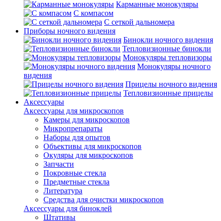
Карманные монокуляры
С компасом
С сеткой дальномера
Приборы ночного видения
Бинокли ночного видения
Тепловизионные бинокли
Монокуляры тепловизоры
Монокуляры ночного
видения
Прицелы ночного видения
Тепловизионные прицелы
Аксессуары
Аксессуары для микроскопов
Камеры для микроскопов
Микропрепараты
Наборы для опытов
Объективы для микроскопов
Окуляры для микроскопов
Запчасти
Покровные стекла
Предметные стекла
Литература
Средства для очистки микроскопов
Аксессуары для биноклей
Штативы