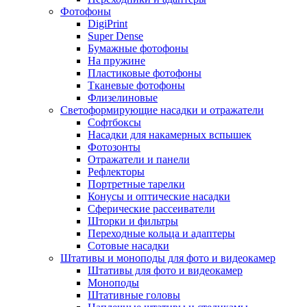
Фотофоны
DigiPrint
Super Dense
Бумажные фотофоны
На пружине
Пластиковые фотофоны
Тканевые фотофоны
Флизелиновые
Светоформирующие насадки и отражатели
Софтбоксы
Насадки для накамерных вспышек
Фотозонты
Отражатели и панели
Рефлекторы
Портретные тарелки
Конусы и оптические насадки
Сферические рассеиватели
Шторки и фильтры
Переходные кольца и адаптеры
Сотовые насадки
Штативы и моноподы для фото и видеокамер
Штативы для фото и видеокамер
Моноподы
Штативные головы