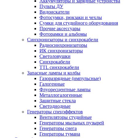
Аккумуляторы и зарядные устройства
Пульты ДУ
Видоискатели
Фотосумки, рюкзаки и чехлы
Сумки для студийного оборудования
Прочие аксессуары
Фоторамки и альбомы
Синхронизаторы и синхрокабели
Радиосинхронизаторы
ИК синхронизаторы
Светоловушки
Синхрокабели
TTL синхрокабели
Запасные лампы и колбы
Газоразрядные (импульсные)
Галогенные
Флуоресцентные лампы
Металлогалогенные
Защитные стекла
Светодиодные
Генераторы спецэффектов
Вентиляторы студийные
Генераторы мыльных пузырей
Генераторы снега
Генераторы тумана