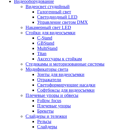
Видеооборудование
Видеосвет студийный
Галогенный свет
Светодиодный LED
Управление светом DMX
Накамерный свет LED
Стойки для видеосъемки
C-Stand
GBStand
MultiStand
Titan
Аксессуары к стойкам
Стедикамы и моторизованные системы
Модификаторы света
Зонты для видеосъемки
Отражатели
Светоформирующие насадки
Софтбоксы для видеосъемки
Плечевые упоры и обвесы
Follow focus
Плечевые упоры
Брекеты
Слайдеры и тележки
Рельсы
Слайдеры