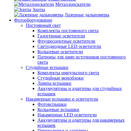
Металлоискатели
Зонты
Лазерные дальномеры
Фотооборудование
Постоянный свет
Комплекты постоянного света
Галогенные осветители
Флуоресцентные осветители
Светодиодные LED осветители
Кольцевые осветители
Патроны для ламп источников постоянного
света
Студийные вспышки
Комплекты импульсного света
Студийные моноблоки
Лампы вспышки
Аккумуляторы и адаптеры для студийных
вспышек
Накамерные вспышки и осветители
Фотовспышки
Кольцевые вспышки
Накамерные LED осветители
Аккумуляторы и адаптеры для накамерных
вспышек
Переходники и адаптеры