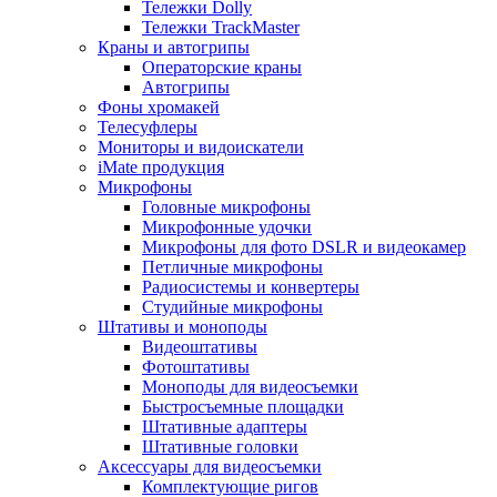
Тележки Dolly
Тележки TrackMaster
Краны и автогрипы
Операторские краны
Автогрипы
Фоны хромакей
Телесуфлеры
Мониторы и видоискатели
iMate продукция
Микрофоны
Головные микрофоны
Микрофонные удочки
Микрофоны для фото DSLR и видеокамер
Петличные микрофоны
Радиосистемы и конвертеры
Студийные микрофоны
Штативы и моноподы
Видеоштативы
Фотоштативы
Моноподы для видеосъемки
Быстросъемные площадки
Штативные адаптеры
Штативные головки
Аксессуары для видеосъемки
Комплектующие ригов