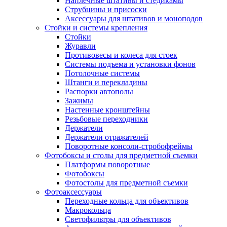
Наплечные штативы и стедикамы
Струбцины и присоски
Аксессуары для штативов и моноподов
Стойки и системы крепления
Стойки
Журавли
Противовесы и колеса для стоек
Системы подъема и установки фонов
Потолочные системы
Штанги и перекладины
Распорки автополы
Зажимы
Настенные кронштейны
Резьбовые переходники
Держатели
Держатели отражателей
Поворотные консоли-стробофреймы
Фотобоксы и столы для предметной съемки
Платформы поворотные
Фотобоксы
Фотостолы для предметной съемки
Фотоаксессуары
Переходные кольца для объективов
Макрокольца
Светофильтры для объективов