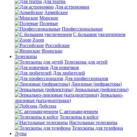
Для театра
Для астрономии
Армейские
Морские
Полевые
Профессиональные
С большим увеличением
Zoom
Российские
Японские
Телескопы
Телескопы для детей
Для новичков
Для любителей
Для профессионалов
Линзовые (рефракторы)
Зеркальные (рефлекторы)
Зеркально-
линзовые (катадиоптрики)
Добсона
С автонаведением
Телескопы в кейсе
Настольные телескопы
Телескопы для телефона
Лупы