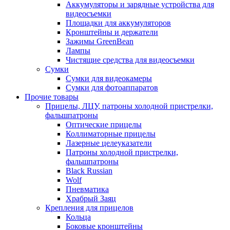
Аккумуляторы и зарядные устройства для
видеосъемки
Площадки для аккумуляторов
Кронштейны и держатели
Зажимы GreenBean
Лампы
Чистящие средства для видеосъемки
Сумки
Сумки для видеокамеры
Сумки для фотоаппаратов
Прочие товары
Прицелы, ЛЦУ, патроны холодной пристрелки,
фальшпатроны
Оптические прицелы
Коллиматорные прицелы
Лазерные целеуказатели
Патроны холодной пристрелки,
фальшпатроны
Black Russian
Wolf
Пневматика
Храбрый Заяц
Крепления для прицелов
Кольца
Боковые кронштейны