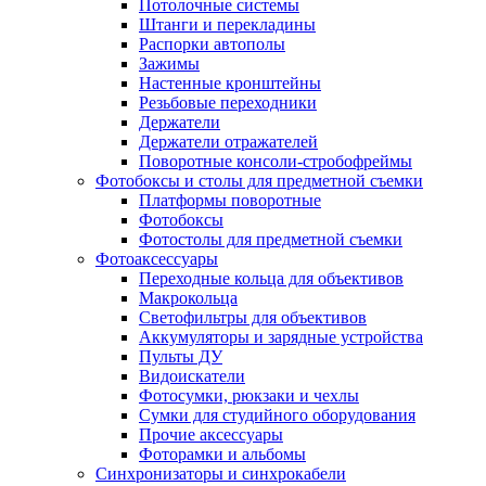
Потолочные системы
Штанги и перекладины
Распорки автополы
Зажимы
Настенные кронштейны
Резьбовые переходники
Держатели
Держатели отражателей
Поворотные консоли-стробофреймы
Фотобоксы и столы для предметной съемки
Платформы поворотные
Фотобоксы
Фотостолы для предметной съемки
Фотоаксессуары
Переходные кольца для объективов
Макрокольца
Светофильтры для объективов
Аккумуляторы и зарядные устройства
Пульты ДУ
Видоискатели
Фотосумки, рюкзаки и чехлы
Сумки для студийного оборудования
Прочие аксессуары
Фоторамки и альбомы
Синхронизаторы и синхрокабели