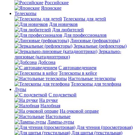
Российские
Японские
Телескопы
Телескопы для детей
Для новичков
Для любителей
Для профессионалов
Линзовые (рефракторы)
Зеркальные (рефлекторы)
Зеркально-
линзовые (катадиоптрики)
Добсона
С автонаведением
Телескопы в кейсе
Настольные телескопы
Телескопы для телефона
Лупы
С подсветкой
На ручке
Налобная
На очковой оправе
Настольные
Лампы-лупы
Для чтения (просмотровая)
Для шитья (текстильная)