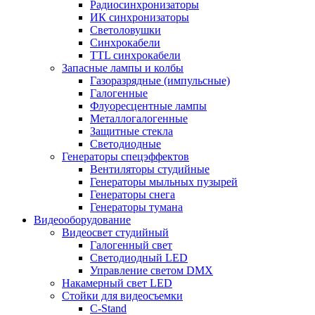
Радиосинхронизаторы
ИК синхронизаторы
Светоловушки
Синхрокабели
TTL синхрокабели
Запасные лампы и колбы
Газоразрядные (импульсные)
Галогенные
Флуоресцентные лампы
Металлогалогенные
Защитные стекла
Светодиодные
Генераторы спецэффектов
Вентиляторы студийные
Генераторы мыльных пузырей
Генераторы снега
Генераторы тумана
Видеооборудование
Видеосвет студийный
Галогенный свет
Светодиодный LED
Управление светом DMX
Накамерный свет LED
Стойки для видеосъемки
C-Stand