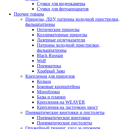
Сумки для видеокамеры
Сумки для фотоаппаратов
Прочие товары
Прицелы, ЛЦУ, патроны холодной пристрелки,
фальшпатроны
Оптические прицелы
Коллиматорные прицелы
Лазерные целеуказатели
Патроны холодной пристрелки,
фальшпатроны
Black Russian
Wolf
Пневматика
Храбрый Заяц
Крепления для прицелов
Кольца
Боковые кронштейны
Моноблоки
Базы и планки
Крепления на WEAVER
Крепления на ласточкин хвост
Пневматические винтовки и пистолеты
Пневматические винтовки
Пневматические пистолеты
Оружейный тюнинг, уход за оружием