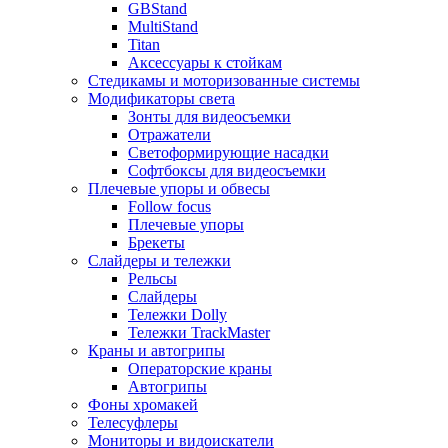
GBStand
MultiStand
Titan
Аксессуары к стойкам
Стедикамы и моторизованные системы
Модификаторы света
Зонты для видеосъемки
Отражатели
Светоформирующие насадки
Софтбоксы для видеосъемки
Плечевые упоры и обвесы
Follow focus
Плечевые упоры
Брекеты
Слайдеры и тележки
Рельсы
Слайдеры
Тележки Dolly
Тележки TrackMaster
Краны и автогрипы
Операторские краны
Автогрипы
Фоны хромакей
Телесуфлеры
Мониторы и видоискатели