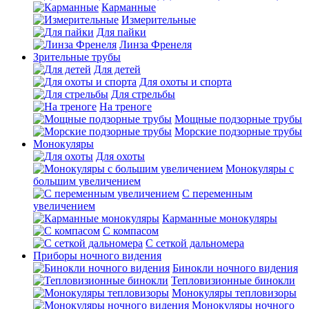
Карманные
Измерительные
Для пайки
Линза Френеля
Зрительные трубы
Для детей
Для охоты и спорта
Для стрельбы
На треноге
Мощные подзорные трубы
Морские подзорные трубы
Монокуляры
Для охоты
Монокуляры с
большим увеличением
С переменным
увеличением
Карманные монокуляры
С компасом
С сеткой дальномера
Приборы ночного видения
Бинокли ночного видения
Тепловизионные бинокли
Монокуляры тепловизоры
Монокуляры ночного