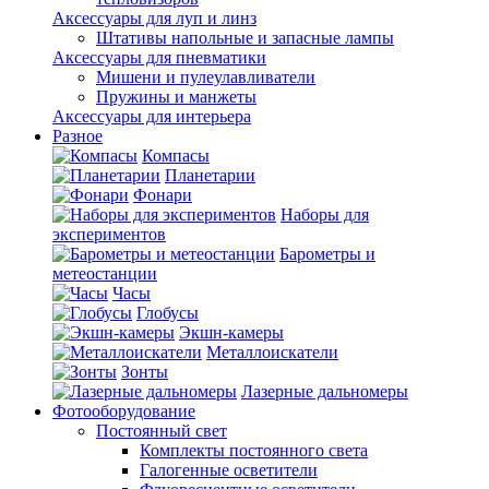
Аксессуары для луп и линз
Штативы напольные и запасные лампы
Аксессуары для пневматики
Мишени и пулеулавливатели
Пружины и манжеты
Аксессуары для интерьера
Разное
Компасы
Планетарии
Фонари
Наборы для
экспериментов
Барометры и
метеостанции
Часы
Глобусы
Экшн-камеры
Металлоискатели
Зонты
Лазерные дальномеры
Фотооборудование
Постоянный свет
Комплекты постоянного света
Галогенные осветители