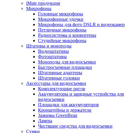
iMate продукция
Микрофоны
Головные микрофоны
Микрофонные удочки
Микрофоны для фото DSLR и видеокамер
Петличные микрофоны
Радиосистемы и конвертеры
Студийные микрофоны
Штативы и моноподы
Видеоштативы
Фотоштативы
Моноподы для видеосъемки
Быстросъемные площадки
Штативные адаптеры
Штативные головки
Аксессуары для видеосъемки
Комплектующие ригов
Аккумуляторы и зарядные устройства для
видеосъемки
Площадки для аккумуляторов
Кронштейны и держатели
Зажимы GreenBean
Лампы
Чистящие средства для видеосъемки
Сумки