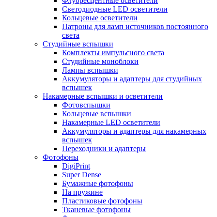
Флуоресцентные осветители
Светодиодные LED осветители
Кольцевые осветители
Патроны для ламп источников постоянного
света
Студийные вспышки
Комплекты импульсного света
Студийные моноблоки
Лампы вспышки
Аккумуляторы и адаптеры для студийных
вспышек
Накамерные вспышки и осветители
Фотовспышки
Кольцевые вспышки
Накамерные LED осветители
Аккумуляторы и адаптеры для накамерных
вспышек
Переходники и адаптеры
Фотофоны
DigiPrint
Super Dense
Бумажные фотофоны
На пружине
Пластиковые фотофоны
Тканевые фотофоны