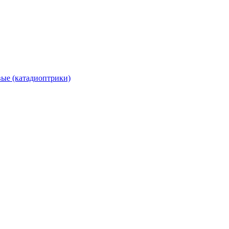
вые (катадиоптрики)