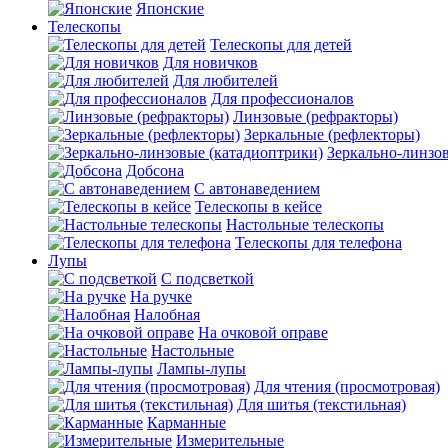
Японские
Телескопы
Телескопы для детей
Для новичков
Для любителей
Для профессионалов
Линзовые (рефракторы)
Зеркальные (рефлекторы)
Зеркально-линзо
Добсона
С автонаведением
Телескопы в кейсе
Настольные телескопы
Телескопы для телефона
Лупы
С подсветкой
На ручке
Налобная
На очковой оправе
Настольные
Лампы-лупы
Для чтения (просмотровая)
Для шитья (текстильная)
Карманные
Измерительные