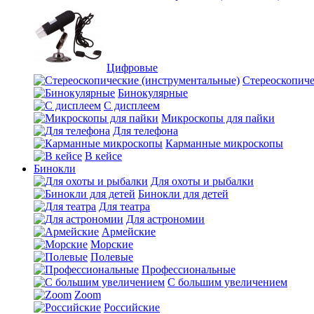
Цифровые
Стереоскопиче
Бинокулярные
С дисплеем
Микроскопы для пайки
Для телефона
Карманные микроскопы
В кейсе
Бинокли
Для охоты и рыбалки
Бинокли для детей
Для театра
Для астрономии
Армейские
Морские
Полевые
Профессиональные
С большим увеличением
Zoom
Российские