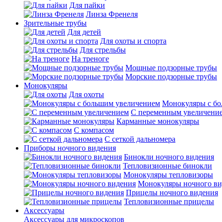
Для пайки
Линза Френеля
Зрительные трубы
Для детей
Для охоты и спорта
Для стрельбы
На треноге
Мощные подзорные трубы
Морские подзорные трубы
Монокуляры
Для охоты
Монокуляры с б
С переменным увеличени
Карманные монокуляры
С компасом
С сеткой дальномера
Приборы ночного видения
Бинокли ночного видения
Тепловизионные бинокли
Монокуляры тепловизоры
Монокуляры ночного ви
Прицелы ночного видения
Тепловизионные прицелы
Аксессуары
Аксессуары для микроскопов