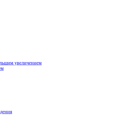
ольшим увеличением
ем
дения