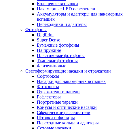
Кольцевые вспышки
Накамерные LED осветители
Аккумуляторы и адаптеры для накамерных
вспышек
Переходники и адаптеры
Фотофоны
DigiPrint
Super Dense
Бумажные фотофоны
На пружине
Пластиковые фотофоны
Тканевые фотофоны
Флизелиновые
Светоформирующие насадки и отражатели
Софтбоксы
Насадки для накамерных вспышек
Фотозонты
Отражатели и панели
Рефлекторы
Портретные тарелки
Конусы и оптические насадки
Сферические рассеиватели
Шторки и фильтры
Переходные кольца и адаптеры
Сотовые насадки