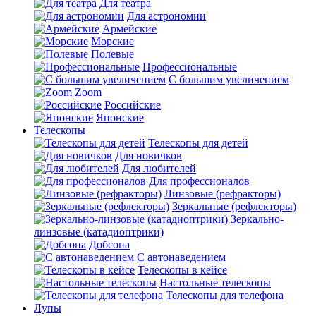
Для театра
Для астрономии
Армейские
Морские
Полевые
Профессиональные
С большим увеличением
Zoom
Российские
Японские
Телескопы
Телескопы для детей
Для новичков
Для любителей
Для профессионалов
Линзовые (рефракторы)
Зеркальные (рефлекторы)
Зеркально-
линзовые (катадиоптрики)
Добсона
С автонаведением
Телескопы в кейсе
Настольные телескопы
Телескопы для телефона
Лупы