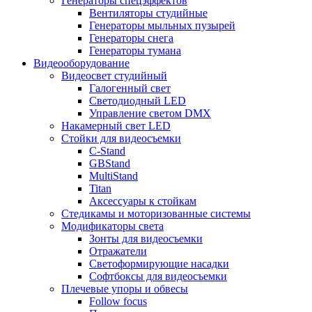
Генераторы спецэффектов
Вентиляторы студийные
Генераторы мыльных пузырей
Генераторы снега
Генераторы тумана
Видеооборудование
Видеосвет студийный
Галогенный свет
Светодиодный LED
Управление светом DMX
Накамерный свет LED
Стойки для видеосъемки
C-Stand
GBStand
MultiStand
Titan
Аксессуары к стойкам
Стедикамы и моторизованные системы
Модификаторы света
Зонты для видеосъемки
Отражатели
Светоформирующие насадки
Софтбоксы для видеосъемки
Плечевые упоры и обвесы
Follow focus