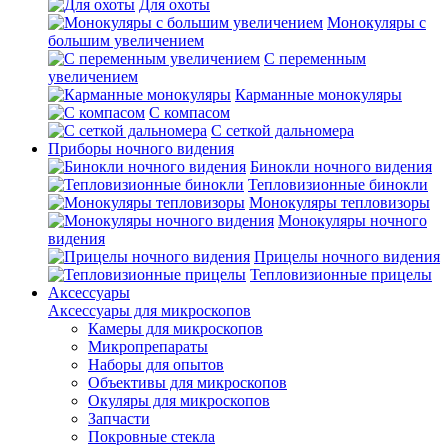
Для охоты
Монокуляры с
большим увеличением
С переменным
увеличением
Карманные монокуляры
С компасом
С сеткой дальномера
Приборы ночного видения
Бинокли ночного видения
Тепловизионные бинокли
Монокуляры тепловизоры
Монокуляры ночного
видения
Прицелы ночного видения
Тепловизионные прицелы
Аксессуары
Аксессуары для микроскопов
Камеры для микроскопов
Микропрепараты
Наборы для опытов
Объективы для микроскопов
Окуляры для микроскопов
Запчасти
Покровные стекла