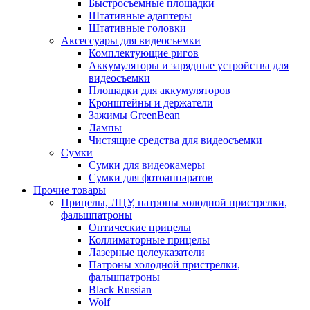
Быстросъемные площадки
Штативные адаптеры
Штативные головки
Аксессуары для видеосъемки
Комплектующие ригов
Аккумуляторы и зарядные устройства для
видеосъемки
Площадки для аккумуляторов
Кронштейны и держатели
Зажимы GreenBean
Лампы
Чистящие средства для видеосъемки
Сумки
Сумки для видеокамеры
Сумки для фотоаппаратов
Прочие товары
Прицелы, ЛЦУ, патроны холодной пристрелки,
фальшпатроны
Оптические прицелы
Коллиматорные прицелы
Лазерные целеуказатели
Патроны холодной пристрелки,
фальшпатроны
Black Russian
Wolf