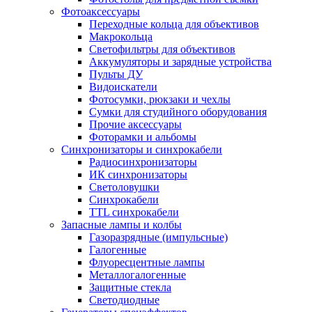
Фотоаксессуары
Переходные кольца для объективов
Макрокольца
Светофильтры для объективов
Аккумуляторы и зарядные устройства
Пульты ДУ
Видоискатели
Фотосумки, рюкзаки и чехлы
Сумки для студийного оборудования
Прочие аксессуары
Фоторамки и альбомы
Синхронизаторы и синхрокабели
Радиосинхронизаторы
ИК синхронизаторы
Светоловушки
Синхрокабели
TTL синхрокабели
Запасные лампы и колбы
Газоразрядные (импульсные)
Галогенные
Флуоресцентные лампы
Металлогалогенные
Защитные стекла
Светодиодные