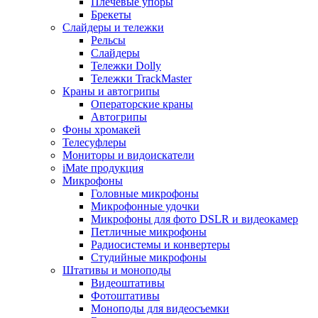
Плечевые упоры
Брекеты
Слайдеры и тележки
Рельсы
Слайдеры
Тележки Dolly
Тележки TrackMaster
Краны и автогрипы
Операторские краны
Автогрипы
Фоны хромакей
Телесуфлеры
Мониторы и видоискатели
iMate продукция
Микрофоны
Головные микрофоны
Микрофонные удочки
Микрофоны для фото DSLR и видеокамер
Петличные микрофоны
Радиосистемы и конвертеры
Студийные микрофоны
Штативы и моноподы
Видеоштативы
Фотоштативы
Моноподы для видеосъемки