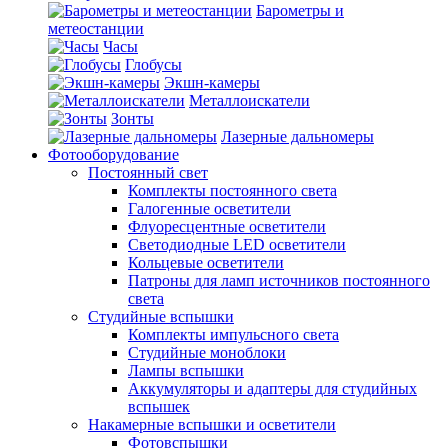
Барометры и
метеостанции
Часы
Глобусы
Экшн-камеры
Металлоискатели
Зонты
Лазерные дальномеры
Фотооборудование
Постоянный свет
Комплекты постоянного света
Галогенные осветители
Флуоресцентные осветители
Светодиодные LED осветители
Кольцевые осветители
Патроны для ламп источников постоянного
света
Студийные вспышки
Комплекты импульсного света
Студийные моноблоки
Лампы вспышки
Аккумуляторы и адаптеры для студийных
вспышек
Накамерные вспышки и осветители
Фотовспышки