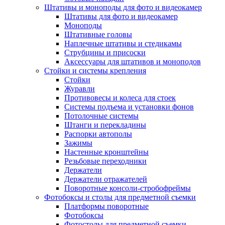
Штативы и моноподы для фото и видеокамер
Штативы для фото и видеокамер
Моноподы
Штативные головы
Наплечные штативы и стедикамы
Струбцины и присоски
Аксессуары для штативов и моноподов
Стойки и системы крепления
Стойки
Журавли
Противовесы и колеса для стоек
Системы подъема и установки фонов
Потолочные системы
Штанги и перекладины
Распорки автополы
Зажимы
Настенные кронштейны
Резьбовые переходники
Держатели
Держатели отражателей
Поворотные консоли-стробофреймы
Фотобоксы и столы для предметной съемки
Платформы поворотные
Фотобоксы
Фотостолы для предметной съемки