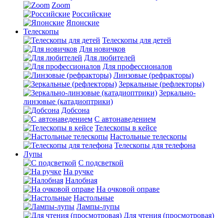
Zoom
Российские
Японские
Телескопы
Телескопы для детей
Для новичков
Для любителей
Для профессионалов
Линзовые (рефракторы)
Зеркальные (рефлекторы)
Зеркально-
линзовые (катадиоптрики)
Добсона
С автонаведением
Телескопы в кейсе
Настольные телескопы
Телескопы для телефона
Лупы
С подсветкой
На ручке
Налобная
На очковой оправе
Настольные
Лампы-лупы
Для чтения (просмотровая)