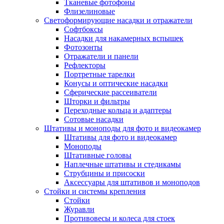
Тканевые фотофоны
Флизелиновые
Светоформирующие насадки и отражатели
Софтбоксы
Насадки для накамерных вспышек
Фотозонты
Отражатели и панели
Рефлекторы
Портретные тарелки
Конусы и оптические насадки
Сферические рассеиватели
Шторки и фильтры
Переходные кольца и адаптеры
Сотовые насадки
Штативы и моноподы для фото и видеокамер
Штативы для фото и видеокамер
Моноподы
Штативные головы
Наплечные штативы и стедикамы
Струбцины и присоски
Аксессуары для штативов и моноподов
Стойки и системы крепления
Стойки
Журавли
Противовесы и колеса для стоек