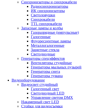
Синхронизаторы и синхрокабели
Радиосинхронизаторы
ИК синхронизаторы
Светоловушки
Синхрокабели
TTL синхрокабели
Запасные лампы и колбы
Газоразрядные (импульсные)
Галогенные
Флуоресцентные лампы
Металлогалогенные
Защитные стекла
Светодиодные
Генераторы спецэффектов
Вентиляторы студийные
Генераторы мыльных пузырей
Генераторы снега
Генераторы тумана
Видеооборудование
Видеосвет студийный
Галогенный свет
Светодиодный LED
Управление светом DMX
Накамерный свет LED
Стойки для видеосъемки