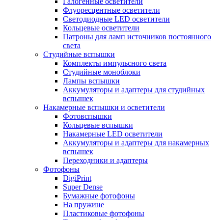
Галогенные осветители
Флуоресцентные осветители
Светодиодные LED осветители
Кольцевые осветители
Патроны для ламп источников постоянного
света
Студийные вспышки
Комплекты импульсного света
Студийные моноблоки
Лампы вспышки
Аккумуляторы и адаптеры для студийных
вспышек
Накамерные вспышки и осветители
Фотовспышки
Кольцевые вспышки
Накамерные LED осветители
Аккумуляторы и адаптеры для накамерных
вспышек
Переходники и адаптеры
Фотофоны
DigiPrint
Super Dense
Бумажные фотофоны
На пружине
Пластиковые фотофоны