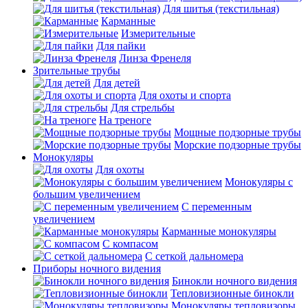
Для шитья (текстильная)
Карманные
Измерительные
Для пайки
Линза Френеля
Зрительные трубы
Для детей
Для охоты и спорта
Для стрельбы
На треноге
Мощные подзорные трубы
Морские подзорные трубы
Монокуляры
Для охоты
Монокуляры с
большим увеличением
С переменным
увеличением
Карманные монокуляры
С компасом
С сеткой дальномера
Приборы ночного видения
Бинокли ночного видения
Тепловизионные бинокли
Монокуляры тепловизоры