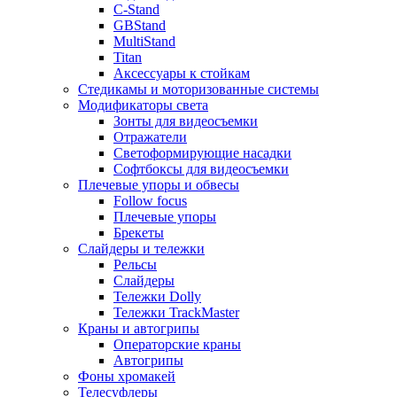
C-Stand
GBStand
MultiStand
Titan
Аксессуары к стойкам
Стедикамы и моторизованные системы
Модификаторы света
Зонты для видеосъемки
Отражатели
Светоформирующие насадки
Софтбоксы для видеосъемки
Плечевые упоры и обвесы
Follow focus
Плечевые упоры
Брекеты
Слайдеры и тележки
Рельсы
Слайдеры
Тележки Dolly
Тележки TrackMaster
Краны и автогрипы
Операторские краны
Автогрипы
Фоны хромакей
Телесуфлеры