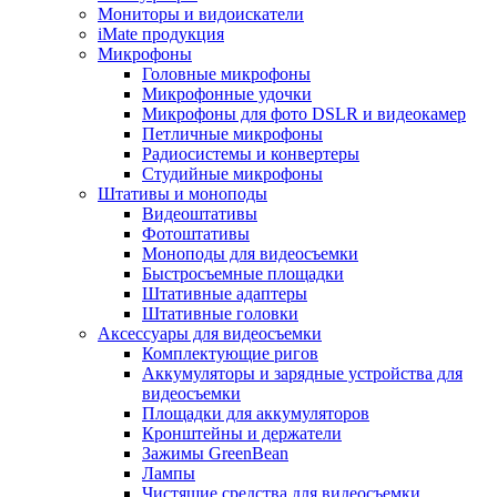
Мониторы и видоискатели
iMate продукция
Микрофоны
Головные микрофоны
Микрофонные удочки
Микрофоны для фото DSLR и видеокамер
Петличные микрофоны
Радиосистемы и конвертеры
Студийные микрофоны
Штативы и моноподы
Видеоштативы
Фотоштативы
Моноподы для видеосъемки
Быстросъемные площадки
Штативные адаптеры
Штативные головки
Аксессуары для видеосъемки
Комплектующие ригов
Аккумуляторы и зарядные устройства для
видеосъемки
Площадки для аккумуляторов
Кронштейны и держатели
Зажимы GreenBean
Лампы
Чистящие средства для видеосъемки