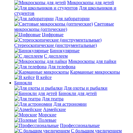
Микроскопы для детей
Для школьников и
студентов
Для лаборатории
Световые
микроскопы (оптические)
Цифровые
Стереоскопические (инструментальные)
Бинокулярные
С дисплеем
Микроскопы для пайки
Для телефона
Карманные микроскопы
В кейсе
Бинокли
Для охоты и рыбалки
Бинокли для детей
Для театра
Для астрономии
Армейские
Морские
Полевые
Профессиональные
С большим увеличением