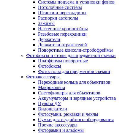
Системы подъема и установки фонов
Потолочные системы
Штанги и перекладины
Распорки автополы
Зажимы
Настенные кронштейны
Резьбовые переходники
Держатели
Держатели отражателей
Поворотные консоли-стробофреймы
Фотобоксы и столы для предметной съемки
Платформы поворотные
Фотобоксы
Фотостолы для предметной съемки
Фотоаксессуары
Переходные кольца для объективов
Макрокольца
Светофильтры для объективов
Аккумуляторы и зарядные устройства
Пульты ДУ
Видоискатели
Фотосумки, рюкзаки и чехлы
Сумки для студийного оборудования
Прочие аксессуары
Фоторамки и альбомы