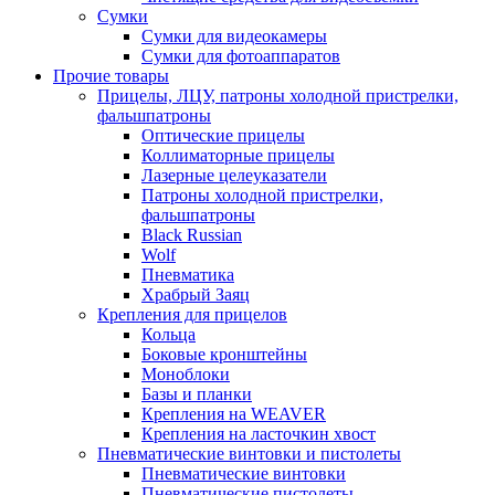
Сумки
Сумки для видеокамеры
Сумки для фотоаппаратов
Прочие товары
Прицелы, ЛЦУ, патроны холодной пристрелки,
фальшпатроны
Оптические прицелы
Коллиматорные прицелы
Лазерные целеуказатели
Патроны холодной пристрелки,
фальшпатроны
Black Russian
Wolf
Пневматика
Храбрый Заяц
Крепления для прицелов
Кольца
Боковые кронштейны
Моноблоки
Базы и планки
Крепления на WEAVER
Крепления на ласточкин хвост
Пневматические винтовки и пистолеты
Пневматические винтовки
Пневматические пистолеты