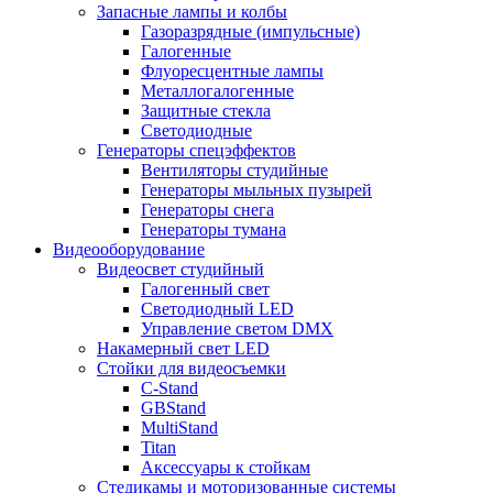
Запасные лампы и колбы
Газоразрядные (импульсные)
Галогенные
Флуоресцентные лампы
Металлогалогенные
Защитные стекла
Светодиодные
Генераторы спецэффектов
Вентиляторы студийные
Генераторы мыльных пузырей
Генераторы снега
Генераторы тумана
Видеооборудование
Видеосвет студийный
Галогенный свет
Светодиодный LED
Управление светом DMX
Накамерный свет LED
Стойки для видеосъемки
C-Stand
GBStand
MultiStand
Titan
Аксессуары к стойкам
Стедикамы и моторизованные системы