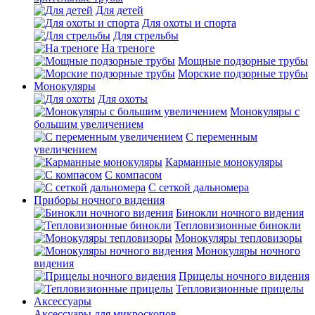
Для детей
Для охоты и спорта
Для стрельбы
На треноге
Мощные подзорные трубы
Морские подзорные трубы
Монокуляры
Для охоты
Монокуляры с
большим увеличением
С переменным
увеличением
Карманные монокуляры
С компасом
С сеткой дальномера
Приборы ночного видения
Бинокли ночного видения
Тепловизионные бинокли
Монокуляры тепловизоры
Монокуляры ночного
видения
Прицелы ночного видения
Тепловизионные прицелы
Аксессуары
Аксессуары для микроскопов