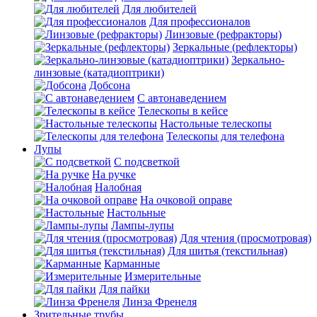
Для любителей
Для профессионалов
Линзовые (рефракторы)
Зеркальные (рефлекторы)
Зеркально-
линзовые (катадиоптрики)
Добсона
С автонаведением
Телескопы в кейсе
Настольные телескопы
Телескопы для телефона
Лупы
С подсветкой
На ручке
Налобная
На очковой оправе
Настольные
Лампы-лупы
Для чтения (просмотровая)
Для шитья (текстильная)
Карманные
Измерительные
Для пайки
Линза Френеля
Зрительные трубы