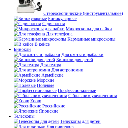
Стереоскопические (инструментальные)
Бинокулярные
С дисплеем
Микроскопы для пайки
Для телефона
Карманные микроскопы
В кейсе
Бинокли
Для охоты и рыбалки
Бинокли для детей
Для театра
Для астрономии
Армейские
Морские
Полевые
Профессиональные
С большим увеличением
Zoom
Российские
Японские
Телескопы
Телескопы для детей
Для новичков