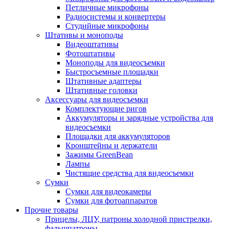
Петличные микрофоны
Радиосистемы и конвертеры
Студийные микрофоны
Штативы и моноподы
Видеоштативы
Фотоштативы
Моноподы для видеосъемки
Быстросъемные площадки
Штативные адаптеры
Штативные головки
Аксессуары для видеосъемки
Комплектующие ригов
Аккумуляторы и зарядные устройства для
видеосъемки
Площадки для аккумуляторов
Кронштейны и держатели
Зажимы GreenBean
Лампы
Чистящие средства для видеосъемки
Сумки
Сумки для видеокамеры
Сумки для фотоаппаратов
Прочие товары
Прицелы, ЛЦУ, патроны холодной пристрелки,
фальшпатроны