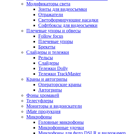
Модификаторы света
Зонты для видеосъемки
Отражатели
Светоформирующие насадки
Софтбоксы для видеосъемки
Плечевые упоры и обвесы
Follow focus
Плечевые упоры
Брекеты
Слайдеры и тележки
Рельсы
Слайдеры
Тележки Dolly
Тележки TrackMaster
Краны и автогрипы
Операторские краны
Автогрипы
Фоны хромакей
Телесуфлеры
Мониторы и видоискатели
iMate продукция
Микрофоны
Головные микрофоны
Микрофонные удочки
Микрофоны для фото DSLR и видеокамер