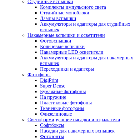
Студийные вспышки
Комплекты импульсного света
Студийные моноблоки
Лампы вспышки
Аккумуляторы и адаптеры для студийных
вспышек
Накамерные вспышки и осветители
Фотовспышки
Кольцевые вспышки
Накамерные LED осветители
Аккумуляторы и адаптеры для накамерных
вспышек
Переходники и адаптеры
Фотофоны
DigiPrint
Super Dense
Бумажные фотофоны
На пружине
Пластиковые фотофоны
Тканевые фотофоны
Флизелиновые
Светоформирующие насадки и отражатели
Софтбоксы
Насадки для накамерных вспышек
Фотозонты