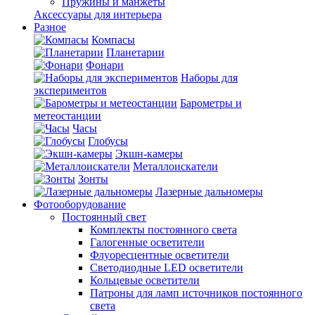
Пружины и манжеты
Аксессуары для интерьера
Разное
Компасы
Планетарии
Фонари
Наборы для
экспериментов
Барометры и
метеостанции
Часы
Глобусы
Экшн-камеры
Металлоискатели
Зонты
Лазерные дальномеры
Фотооборудование
Постоянный свет
Комплекты постоянного света
Галогенные осветители
Флуоресцентные осветители
Светодиодные LED осветители
Кольцевые осветители
Патроны для ламп источников постоянного
света