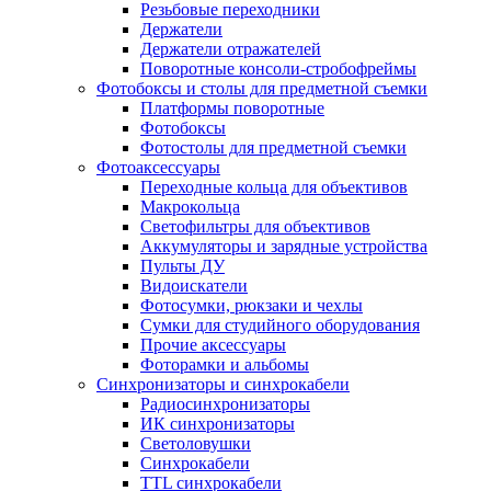
Резьбовые переходники
Держатели
Держатели отражателей
Поворотные консоли-стробофреймы
Фотобоксы и столы для предметной съемки
Платформы поворотные
Фотобоксы
Фотостолы для предметной съемки
Фотоаксессуары
Переходные кольца для объективов
Макрокольца
Светофильтры для объективов
Аккумуляторы и зарядные устройства
Пульты ДУ
Видоискатели
Фотосумки, рюкзаки и чехлы
Сумки для студийного оборудования
Прочие аксессуары
Фоторамки и альбомы
Синхронизаторы и синхрокабели
Радиосинхронизаторы
ИК синхронизаторы
Светоловушки
Синхрокабели
TTL синхрокабели