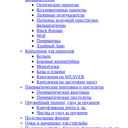
Оптические прицелы
Коллиматорные прицелы
Лазерные целеуказатели
Патроны холодной пристрелки,
фальшпатроны
Black Russian
Wolf
Пневматика
Храбрый Заяц
Крепления для прицелов
Кольца
Боковые кронштейны
Моноблоки
Базы и планки
Крепления на WEAVER
Крепления на ласточкин хвост
Пневматические винтовки и пистолеты
Пневматические винтовки
Пневматические пистолеты
Оружейный тюнинг, уход за оружием
Камуфляжная лента и др.
Чистка и уход за оружием
Подствольные фонари
Очки и наушники для стрельбы