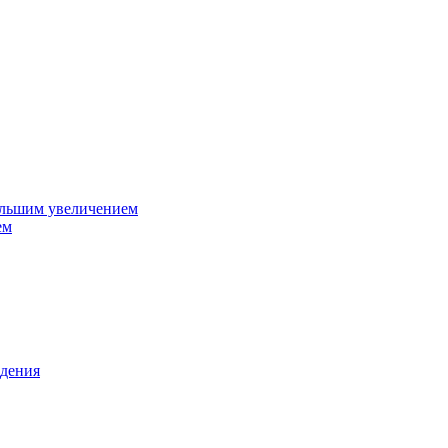
ольшим увеличением
ем
дения