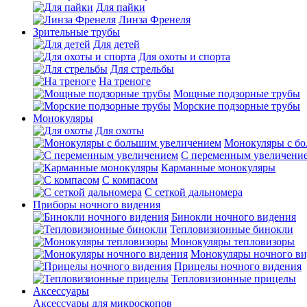
Для пайки
Линза Френеля
Зрительные трубы
Для детей
Для охоты и спорта
Для стрельбы
На треноге
Мощные подзорные трубы
Морские подзорные трубы
Монокуляры
Для охоты
Монокуляры с б
С переменным увеличени
Карманные монокуляры
С компасом
С сеткой дальномера
Приборы ночного видения
Бинокли ночного видения
Тепловизионные бинокли
Монокуляры тепловизоры
Монокуляры ночного ви
Прицелы ночного видения
Тепловизионные прицелы
Аксессуары
Аксессуары для микроскопов