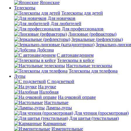
Японские
Телескопы
Телескопы для детей
Для новичков
Для любителей
Для профессионалов
Линзовые (рефракторы)
Зеркальные (рефлекторы)
Зеркально-линзо
Добсона
С автонаведением
Телескопы в кейсе
Настольные телескопы
Телескопы для телефона
Лупы
С подсветкой
На ручке
Налобная
На очковой оправе
Настольные
Лампы-лупы
Для чтения (просмотровая)
Для шитья (текстильная)
Карманные
Измерительные