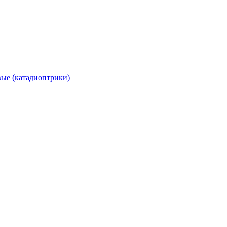
вые (катадиоптрики)