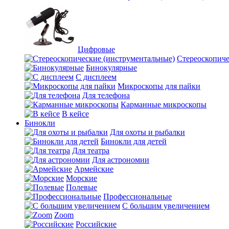
Цифровые
Стереоскопиче
Бинокулярные
С дисплеем
Микроскопы для пайки
Для телефона
Карманные микроскопы
В кейсе
Бинокли
Для охоты и рыбалки
Бинокли для детей
Для театра
Для астрономии
Армейские
Морские
Полевые
Профессиональные
С большим увеличением
Zoom
Российские