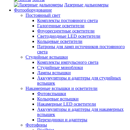
Лазерные дальномеры
Фотооборудование
Постоянный свет
Комплекты постоянного света
Галогенные осветители
Флуоресцентные осветители
Светодиодные LED осветители
Кольцевые осветители
Патроны для ламп источников постоянного
света
Студийные вспышки
Комплекты импульсного света
Студийные моноблоки
Лампы вспышки
Аккумуляторы и адаптеры для студийных
вспышек
Накамерные вспышки и осветители
Фотовспышки
Кольцевые вспышки
Накамерные LED осветители
Аккумуляторы и адаптеры для накамерных
вспышек
Переходники и адаптеры
Фотофоны