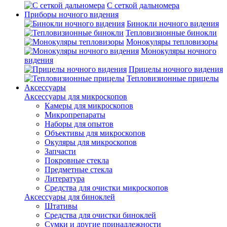
С сеткой дальномера
Приборы ночного видения
Бинокли ночного видения
Тепловизионные бинокли
Монокуляры тепловизоры
Монокуляры ночного
видения
Прицелы ночного видения
Тепловизионные прицелы
Аксессуары
Аксессуары для микроскопов
Камеры для микроскопов
Микропрепараты
Наборы для опытов
Объективы для микроскопов
Окуляры для микроскопов
Запчасти
Покровные стекла
Предметные стекла
Литература
Средства для очистки микроскопов
Аксессуары для биноклей
Штативы
Средства для очистки биноклей
Сумки и другие принадлежности