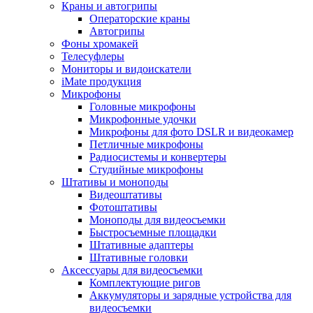
Краны и автогрипы
Операторские краны
Автогрипы
Фоны хромакей
Телесуфлеры
Мониторы и видоискатели
iMate продукция
Микрофоны
Головные микрофоны
Микрофонные удочки
Микрофоны для фото DSLR и видеокамер
Петличные микрофоны
Радиосистемы и конвертеры
Студийные микрофоны
Штативы и моноподы
Видеоштативы
Фотоштативы
Моноподы для видеосъемки
Быстросъемные площадки
Штативные адаптеры
Штативные головки
Аксессуары для видеосъемки
Комплектующие ригов
Аккумуляторы и зарядные устройства для
видеосъемки