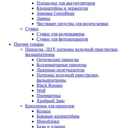
Площадки для аккумуляторов
Кронштейны и держатели
Зажимы GreenBean
Лампы
Чистящие средства для видеосъемки
Сумки
Сумки для видеокамеры
Сумки для фотоаппаратов
Прочие товары
Прицелы, ЛЦУ, патроны холодной пристрелки,
фальшпатроны
Оптические прицелы
Коллиматорные прицелы
Лазерные целеуказатели
Патроны холодной пристрелки,
фальшпатроны
Black Russian
Wolf
Пневматика
Храбрый Заяц
Крепления для прицелов
Кольца
Боковые кронштейны
Моноблоки
Базы и планки