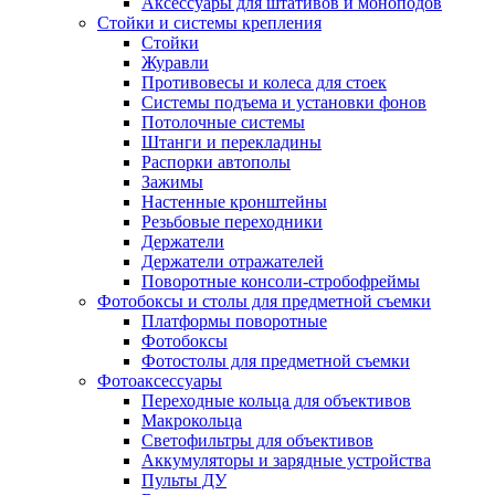
Аксессуары для штативов и моноподов
Стойки и системы крепления
Стойки
Журавли
Противовесы и колеса для стоек
Системы подъема и установки фонов
Потолочные системы
Штанги и перекладины
Распорки автополы
Зажимы
Настенные кронштейны
Резьбовые переходники
Держатели
Держатели отражателей
Поворотные консоли-стробофреймы
Фотобоксы и столы для предметной съемки
Платформы поворотные
Фотобоксы
Фотостолы для предметной съемки
Фотоаксессуары
Переходные кольца для объективов
Макрокольца
Светофильтры для объективов
Аккумуляторы и зарядные устройства
Пульты ДУ