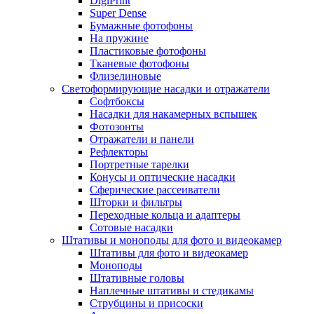
DigiPrint
Super Dense
Бумажные фотофоны
На пружине
Пластиковые фотофоны
Тканевые фотофоны
Флизелиновые
Светоформирующие насадки и отражатели
Софтбоксы
Насадки для накамерных вспышек
Фотозонты
Отражатели и панели
Рефлекторы
Портретные тарелки
Конусы и оптические насадки
Сферические рассеиватели
Шторки и фильтры
Переходные кольца и адаптеры
Сотовые насадки
Штативы и моноподы для фото и видеокамер
Штативы для фото и видеокамер
Моноподы
Штативные головы
Наплечные штативы и стедикамы
Струбцины и присоски