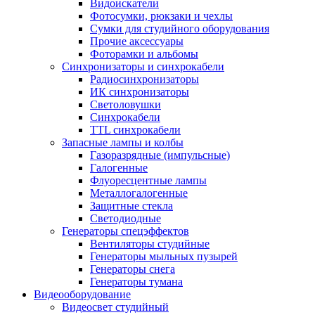
Видоискатели
Фотосумки, рюкзаки и чехлы
Сумки для студийного оборудования
Прочие аксессуары
Фоторамки и альбомы
Синхронизаторы и синхрокабели
Радиосинхронизаторы
ИК синхронизаторы
Светоловушки
Синхрокабели
TTL синхрокабели
Запасные лампы и колбы
Газоразрядные (импульсные)
Галогенные
Флуоресцентные лампы
Металлогалогенные
Защитные стекла
Светодиодные
Генераторы спецэффектов
Вентиляторы студийные
Генераторы мыльных пузырей
Генераторы снега
Генераторы тумана
Видеооборудование
Видеосвет студийный