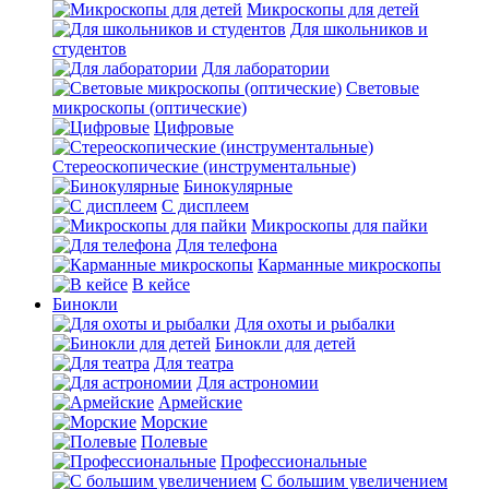
Микроскопы для детей
Для школьников и
студентов
Для лаборатории
Световые
микроскопы (оптические)
Цифровые
Стереоскопические (инструментальные)
Бинокулярные
С дисплеем
Микроскопы для пайки
Для телефона
Карманные микроскопы
В кейсе
Бинокли
Для охоты и рыбалки
Бинокли для детей
Для театра
Для астрономии
Армейские
Морские
Полевые
Профессиональные
С большим увеличением