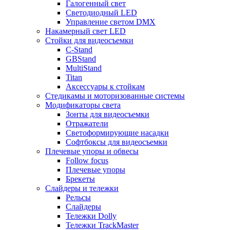
Галогенный свет
Светодиодный LED
Управление светом DMX
Накамерный свет LED
Стойки для видеосъемки
C-Stand
GBStand
MultiStand
Titan
Аксессуары к стойкам
Стедикамы и моторизованные системы
Модификаторы света
Зонты для видеосъемки
Отражатели
Светоформирующие насадки
Софтбоксы для видеосъемки
Плечевые упоры и обвесы
Follow focus
Плечевые упоры
Брекеты
Слайдеры и тележки
Рельсы
Слайдеры
Тележки Dolly
Тележки TrackMaster