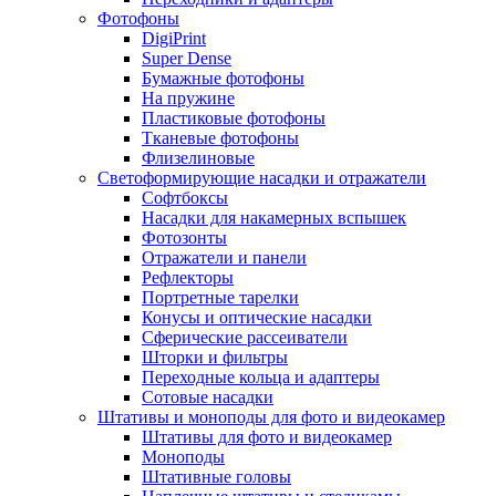
Фотофоны
DigiPrint
Super Dense
Бумажные фотофоны
На пружине
Пластиковые фотофоны
Тканевые фотофоны
Флизелиновые
Светоформирующие насадки и отражатели
Софтбоксы
Насадки для накамерных вспышек
Фотозонты
Отражатели и панели
Рефлекторы
Портретные тарелки
Конусы и оптические насадки
Сферические рассеиватели
Шторки и фильтры
Переходные кольца и адаптеры
Сотовые насадки
Штативы и моноподы для фото и видеокамер
Штативы для фото и видеокамер
Моноподы
Штативные головы