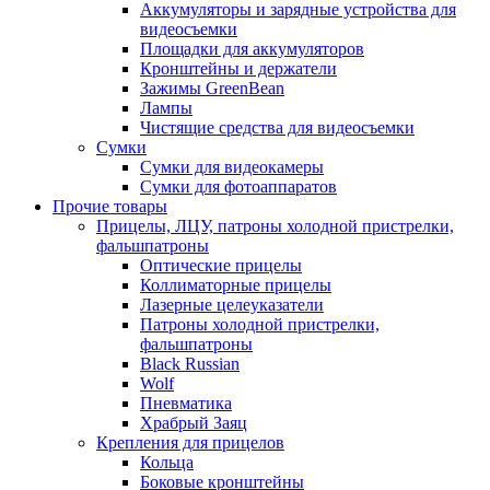
Аккумуляторы и зарядные устройства для
видеосъемки
Площадки для аккумуляторов
Кронштейны и держатели
Зажимы GreenBean
Лампы
Чистящие средства для видеосъемки
Сумки
Сумки для видеокамеры
Сумки для фотоаппаратов
Прочие товары
Прицелы, ЛЦУ, патроны холодной пристрелки,
фальшпатроны
Оптические прицелы
Коллиматорные прицелы
Лазерные целеуказатели
Патроны холодной пристрелки,
фальшпатроны
Black Russian
Wolf
Пневматика
Храбрый Заяц
Крепления для прицелов
Кольца
Боковые кронштейны