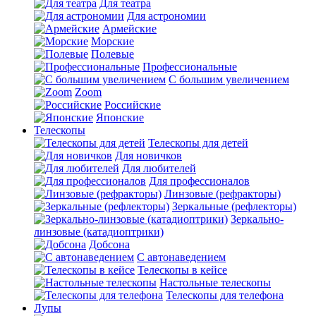
Для театра
Для астрономии
Армейские
Морские
Полевые
Профессиональные
С большим увеличением
Zoom
Российские
Японские
Телескопы
Телескопы для детей
Для новичков
Для любителей
Для профессионалов
Линзовые (рефракторы)
Зеркальные (рефлекторы)
Зеркально-
линзовые (катадиоптрики)
Добсона
С автонаведением
Телескопы в кейсе
Настольные телескопы
Телескопы для телефона
Лупы