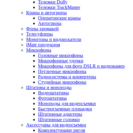
Тележки Dolly
Тележки TrackMaster
Краны и автогрипы
Операторские краны
Автогрипы
Фоны хромакей
Телесуфлеры
Мониторы и видоискатели
iMate продукция
Микрофоны
Головные микрофоны
Микрофонные удочки
Микрофоны для фото DSLR и видеокамер
Петличные микрофоны
Радиосистемы и конвертеры
Студийные микрофоны
Штативы и моноподы
Видеоштативы
Фотоштативы
Моноподы для видеосъемки
Быстросъемные площадки
Штативные адаптеры
Штативные головки
Аксессуары для видеосъемки
Комплектующие ригов