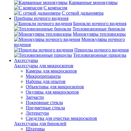
Карманные монокуляры
С компасом
С сеткой дальномера
Приборы ночного видения
Бинокли ночного видения
Тепловизионные бинокли
Монокуляры тепловизоры
Монокуляры ночного
видения
Прицелы ночного видения
Тепловизионные прицелы
Аксессуары
Аксессуары для микроскопов
Камеры для микроскопов
Микропрепараты
Наборы для опытов
Объективы для микроскопов
Окуляры для микроскопов
Запчасти
Покровные стекла
Предметные стекла
Литература
Средства для очистки микроскопов
Аксессуары для биноклей
Штативы