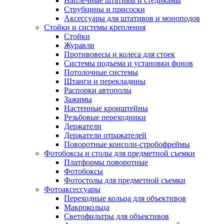
Наплечные штативы и стедикамы
Струбцины и присоски
Аксессуары для штативов и моноподов
Стойки и системы крепления
Стойки
Журавли
Противовесы и колеса для стоек
Системы подъема и установки фонов
Потолочные системы
Штанги и перекладины
Распорки автополы
Зажимы
Настенные кронштейны
Резьбовые переходники
Держатели
Держатели отражателей
Поворотные консоли-стробофреймы
Фотобоксы и столы для предметной съемки
Платформы поворотные
Фотобоксы
Фотостолы для предметной съемки
Фотоаксессуары
Переходные кольца для объективов
Макрокольца
Светофильтры для объективов