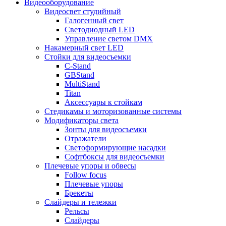
Видеооборудование
Видеосвет студийный
Галогенный свет
Светодиодный LED
Управление светом DMX
Накамерный свет LED
Стойки для видеосъемки
C-Stand
GBStand
MultiStand
Titan
Аксессуары к стойкам
Стедикамы и моторизованные системы
Модификаторы света
Зонты для видеосъемки
Отражатели
Светоформирующие насадки
Софтбоксы для видеосъемки
Плечевые упоры и обвесы
Follow focus
Плечевые упоры
Брекеты
Слайдеры и тележки
Рельсы
Слайдеры