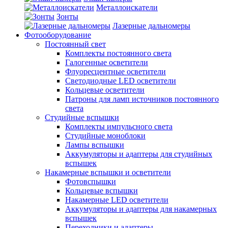
Металлоискатели
Зонты
Лазерные дальномеры
Фотооборудование
Постоянный свет
Комплекты постоянного света
Галогенные осветители
Флуоресцентные осветители
Светодиодные LED осветители
Кольцевые осветители
Патроны для ламп источников постоянного
света
Студийные вспышки
Комплекты импульсного света
Студийные моноблоки
Лампы вспышки
Аккумуляторы и адаптеры для студийных
вспышек
Накамерные вспышки и осветители
Фотовспышки
Кольцевые вспышки
Накамерные LED осветители
Аккумуляторы и адаптеры для накамерных
вспышек
Переходники и адаптеры