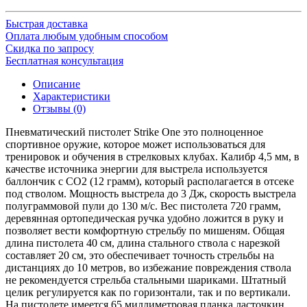
Быстрая доставка
Оплата любым удобным способом
Скидка по запросу
Бесплатная консультация
Описание
Характеристики
Отзывы (0)
Пневматический пистолет Strike One это полноценное
спортивное оружие, которое может использоваться для
тренировок и обучения в стрелковых клубах. Калибр 4,5 мм, в
качестве источника энергии для выстрела используется
баллончик с CO2 (12 грамм), который располагается в отсеке
под стволом. Мощность выстрела до 3 Дж, скорость выстрела
полуграммовой пули до 130 м/с. Вес пистолета 720 грамм,
деревянная ортопедическая ручка удобно ложится в руку и
позволяет вести комфортную стрельбу по мишеням. Общая
длина пистолета 40 см, длина стального ствола с нарезкой
составляет 20 см, это обеспечивает точность стрельбы на
дистанциях до 10 метров, во избежание повреждения ствола
не рекомендуется стрельба стальными шариками. Штатный
целик регулируется как по горизонтали, так и по вертикали.
На пистолете имеется 65 миллиметровая планка ласточкин