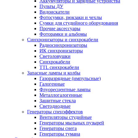
Аккумуляторы и зарядные устройства
Пульты ДУ
Видоискатели
Фотосумки, рюкзаки и чехлы
Сумки для студийного оборудования
Прочие аксессуары
Фоторамки и альбомы
Синхронизаторы и синхрокабели
Радиосинхронизаторы
ИК синхронизаторы
Светоловушки
Синхрокабели
TTL синхрокабели
Запасные лампы и колбы
Газоразрядные (импульсные)
Галогенные
Флуоресцентные лампы
Металлогалогенные
Защитные стекла
Светодиодные
Генераторы спецэффектов
Вентиляторы студийные
Генераторы мыльных пузырей
Генераторы снега
Генераторы тумана