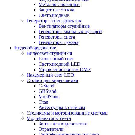
Металлогалогенные
Защитные стекла
Светодиодные
Генераторы спецэффектов
Вентиляторы студийные
Генераторы мыльных пузырей
Генераторы снега
Генераторы тумана
Видеооборудование
Видеосвет студийный
Галогенный свет
Светодиодный LED
Управление светом DMX
Накамерный свет LED
Стойки для видеосъемки
C-Stand
GBStand
MultiStand
Titan
Аксессуары к стойкам
Стедикамы и моторизованные системы
Модификаторы света
Зонты для видеосъемки
Отражатели
Светоформирующие насадки