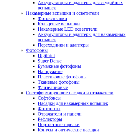
Аккумуляторы и адаптеры для студийных
вспышек
Накамерные вспышки и осветители
Фотовспышки
Кольцевые вспышки
Накамерные LED осветители
Аккумуляторы и адаптеры для накамерных
вспышек
Переходники и адаптеры
Фотофоны
DigiPrint
Super Dense
Бумажные фотофоны
На пружине
Пластиковые фотофоны
Тканевые фотофоны
Флизелиновые
Светоформирующие насадки и отражатели
Софтбоксы
Насадки для накамерных вспышек
Фотозонты
Отражатели и панели
Рефлекторы
Портретные тарелки
Конусы и оптические насадки