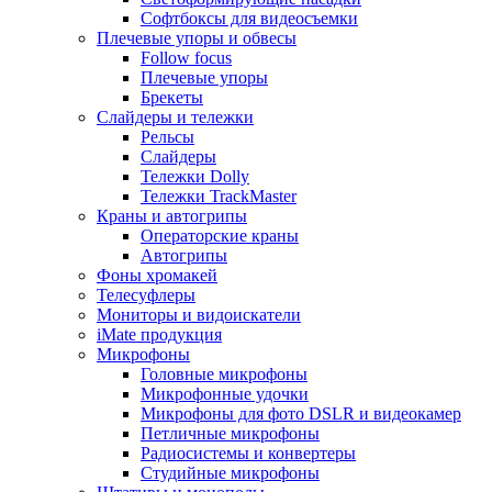
Софтбоксы для видеосъемки
Плечевые упоры и обвесы
Follow focus
Плечевые упоры
Брекеты
Слайдеры и тележки
Рельсы
Слайдеры
Тележки Dolly
Тележки TrackMaster
Краны и автогрипы
Операторские краны
Автогрипы
Фоны хромакей
Телесуфлеры
Мониторы и видоискатели
iMate продукция
Микрофоны
Головные микрофоны
Микрофонные удочки
Микрофоны для фото DSLR и видеокамер
Петличные микрофоны
Радиосистемы и конвертеры
Студийные микрофоны