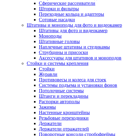
Сферические рассеиватели
Шторки и фильтры
Переходные кольца и адаптеры
Сотовые насадки
Штативы и моноподы для фото и видеокамер
Штативы для фото и видеокамер
Моноподы
Штативные головы
Наплечные штативы и стедикамы
Струбцины и присоски
Аксессуары для штативов и моноподов
Стойки и системы крепления
Стойки
Журавли
Противовесы и колеса для стоек
Системы подъема и установки фонов
Потолочные системы
Штанги и перекладины
Распорки автополы
Зажимы
Настенные кронштейны
Резьбовые переходники
Держатели
Держатели отражателей
Поворотные консоли-стробофреймы