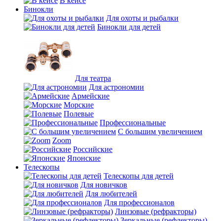
В кейсе
Бинокли
Для охоты и рыбалки
Бинокли для детей
Для театра
Для астрономии
Армейские
Морские
Полевые
Профессиональные
С большим увеличением
Zoom
Российские
Японские
Телескопы
Телескопы для детей
Для новичков
Для любителей
Для профессионалов
Линзовые (рефракторы)
Зеркальные (рефлекторы)