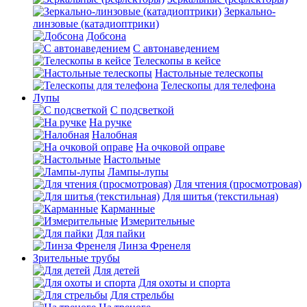
Зеркально-
линзовые (катадиоптрики)
Добсона
С автонаведением
Телескопы в кейсе
Настольные телескопы
Телескопы для телефона
Лупы
С подсветкой
На ручке
Налобная
На очковой оправе
Настольные
Лампы-лупы
Для чтения (просмотровая)
Для шитья (текстильная)
Карманные
Измерительные
Для пайки
Линза Френеля
Зрительные трубы
Для детей
Для охоты и спорта
Для стрельбы