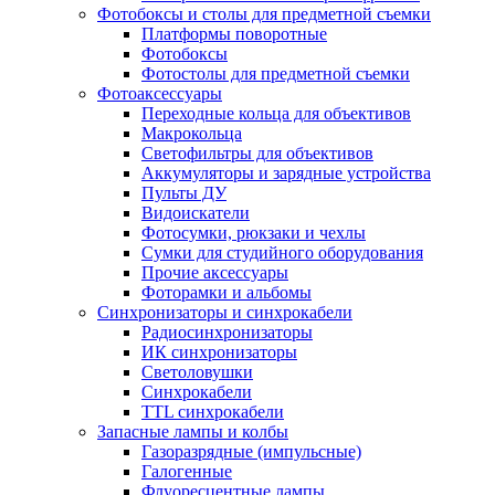
Фотобоксы и столы для предметной съемки
Платформы поворотные
Фотобоксы
Фотостолы для предметной съемки
Фотоаксессуары
Переходные кольца для объективов
Макрокольца
Светофильтры для объективов
Аккумуляторы и зарядные устройства
Пульты ДУ
Видоискатели
Фотосумки, рюкзаки и чехлы
Сумки для студийного оборудования
Прочие аксессуары
Фоторамки и альбомы
Синхронизаторы и синхрокабели
Радиосинхронизаторы
ИК синхронизаторы
Светоловушки
Синхрокабели
TTL синхрокабели
Запасные лампы и колбы
Газоразрядные (импульсные)
Галогенные
Флуоресцентные лампы