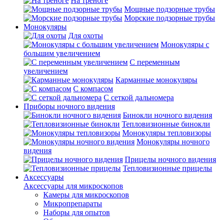
На треноге
Мощные подзорные трубы
Морские подзорные трубы
Монокуляры
Для охоты
Монокуляры с
большим увеличением
С переменным
увеличением
Карманные монокуляры
С компасом
С сеткой дальномера
Приборы ночного видения
Бинокли ночного видения
Тепловизионные бинокли
Монокуляры тепловизоры
Монокуляры ночного
видения
Прицелы ночного видения
Тепловизионные прицелы
Аксессуары
Аксессуары для микроскопов
Камеры для микроскопов
Микропрепараты
Наборы для опытов