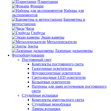
Планетарии
Фонари
Наборы для
экспериментов
Барометры и
метеостанции
Часы
Глобусы
Экшн-камеры
Металлоискатели
Зонты
Лазерные дальномеры
Фотооборудование
Постоянный свет
Комплекты постоянного света
Галогенные осветители
Флуоресцентные осветители
Светодиодные LED осветители
Кольцевые осветители
Патроны для ламп источников постоянного
света
Студийные вспышки
Комплекты импульсного света
Студийные моноблоки
Лампы вспышки