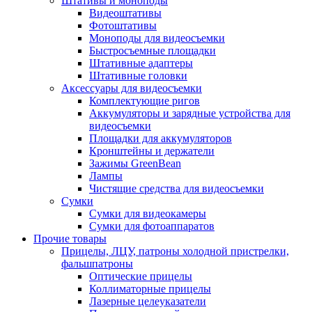
Штативы и моноподы
Видеоштативы
Фотоштативы
Моноподы для видеосъемки
Быстросъемные площадки
Штативные адаптеры
Штативные головки
Аксессуары для видеосъемки
Комплектующие ригов
Аккумуляторы и зарядные устройства для
видеосъемки
Площадки для аккумуляторов
Кронштейны и держатели
Зажимы GreenBean
Лампы
Чистящие средства для видеосъемки
Сумки
Сумки для видеокамеры
Сумки для фотоаппаратов
Прочие товары
Прицелы, ЛЦУ, патроны холодной пристрелки,
фальшпатроны
Оптические прицелы
Коллиматорные прицелы
Лазерные целеуказатели