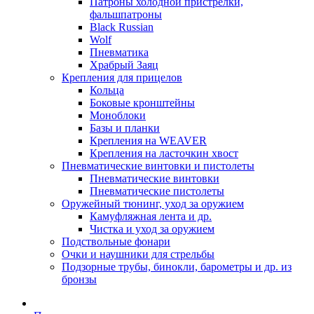
Патроны холодной пристрелки,
фальшпатроны
Black Russian
Wolf
Пневматика
Храбрый Заяц
Крепления для прицелов
Кольца
Боковые кронштейны
Моноблоки
Базы и планки
Крепления на WEAVER
Крепления на ласточкин хвост
Пневматические винтовки и пистолеты
Пневматические винтовки
Пневматические пистолеты
Оружейный тюнинг, уход за оружием
Камуфляжная лента и др.
Чистка и уход за оружием
Подствольные фонари
Очки и наушники для стрельбы
Подзорные трубы, бинокли, барометры и др. из
бронзы