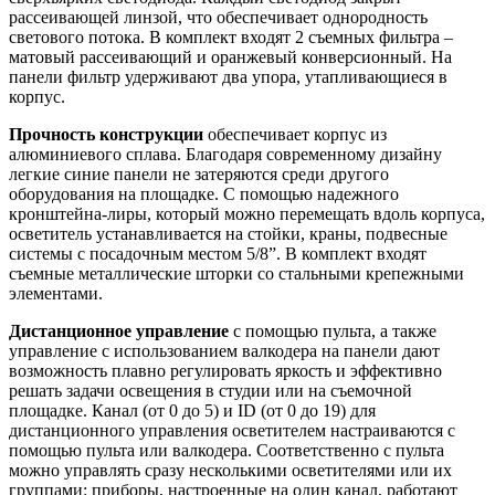
рассеивающей линзой, что обеспечивает однородность
светового потока. В комплект входят 2 съемных фильтра –
матовый рассеивающий и оранжевый конверсионный. На
панели фильтр удерживают два упора, утапливающиеся в
корпус.
Прочность конструкции
обеспечивает корпус из
алюминиевого сплава. Благодаря современному дизайну
легкие синие панели не затеряются среди другого
оборудования на площадке. С помощью надежного
кронштейна-лиры, который можно перемещать вдоль корпуса,
осветитель устанавливается на стойки, краны, подвесные
системы с посадочным местом 5/8”. В комплект входят
съемные металлические шторки со стальными крепежными
элементами.
Дистанционное управление
с помощью пульта, а также
управление с использованием валкодера на панели дают
возможность плавно регулировать яркость и эффективно
решать задачи освещения в студии или на съемочной
площадке. Канал (от 0 до 5) и ID (от 0 до 19) для
дистанционного управления осветителем настраиваются с
помощью пульта или валкодера. Соответственно с пульта
можно управлять сразу несколькими осветителями или их
группами: приборы, настроенные на один канал, работают