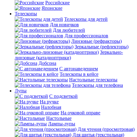
Российские
Японские
Телескопы
Телескопы для детей
Для новичков
Для любителей
Для профессионалов
Линзовые (рефракторы)
Зеркальные (рефлекторы)
Зеркально-
линзовые (катадиоптрики)
Добсона
С автонаведением
Телескопы в кейсе
Настольные телескопы
Телескопы для телефона
Лупы
С подсветкой
На ручке
Налобная
На очковой оправе
Настольные
Лампы-лупы
Для чтения (просмотровая)
Для шитья (текстильная)