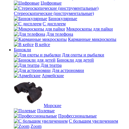
Цифровые
Стереоскопические (инструментальные)
Бинокулярные
С дисплеем
Микроскопы для пайки
Для телефона
Карманные микроскопы
В кейсе
Бинокли
Для охоты и рыбалки
Бинокли для детей
Для театра
Для астрономии
Армейские
Морские
Полевые
Профессиональные
С большим увеличением
Zoom