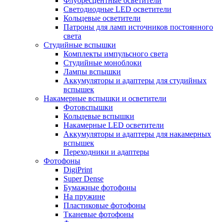
Флуоресцентные осветители
Светодиодные LED осветители
Кольцевые осветители
Патроны для ламп источников постоянного
света
Студийные вспышки
Комплекты импульсного света
Студийные моноблоки
Лампы вспышки
Аккумуляторы и адаптеры для студийных
вспышек
Накамерные вспышки и осветители
Фотовспышки
Кольцевые вспышки
Накамерные LED осветители
Аккумуляторы и адаптеры для накамерных
вспышек
Переходники и адаптеры
Фотофоны
DigiPrint
Super Dense
Бумажные фотофоны
На пружине
Пластиковые фотофоны
Тканевые фотофоны