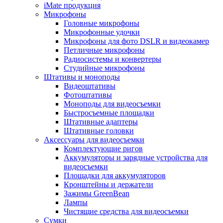
iMate продукция
Микрофоны
Головные микрофоны
Микрофонные удочки
Микрофоны для фото DSLR и видеокамер
Петличные микрофоны
Радиосистемы и конвертеры
Студийные микрофоны
Штативы и моноподы
Видеоштативы
Фотоштативы
Моноподы для видеосъемки
Быстросъемные площадки
Штативные адаптеры
Штативные головки
Аксессуары для видеосъемки
Комплектующие ригов
Аккумуляторы и зарядные устройства для
видеосъемки
Площадки для аккумуляторов
Кронштейны и держатели
Зажимы GreenBean
Лампы
Чистящие средства для видеосъемки
Сумки