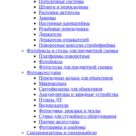
Потолочные системы
Штанги и перекладины
Распорки автополы
Зажимы
Настенные кронштейны
Резьбовые переходники
Держатели
Держатели отражателей
Поворотные консоли-стробофреймы
Фотобоксы и столы для предметной съемки
Платформы поворотные
Фотобоксы
Фотостолы для предметной съемки
Фотоаксессуары
Переходные кольца для объективов
Макрокольца
Светофильтры для объективов
Аккумуляторы и зарядные устройства
Пульты ДУ
Видоискатели
Фотосумки, рюкзаки и чехлы
Сумки для студийного оборудования
Прочие аксессуары
Фоторамки и альбомы
Синхронизаторы и синхрокабели