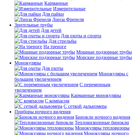
Карманные
Измерительные
Для пайки
Линза Френеля
Зрительные трубы
Для детей
Для охоты и спорта
Для стрельбы
На треноге
Мощные подзорные трубы
Морские подзорные трубы
Монокуляры
Для охоты
Монокуляры с
большим увеличением
С переменным
увеличением
Карманные монокуляры
С компасом
С сеткой дальномера
Приборы ночного видения
Бинокли ночного видения
Тепловизионные бинокли
Монокуляры тепловизоры
Монокуляры ночного