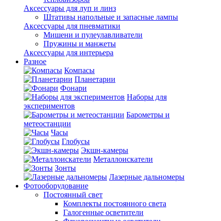
Аксессуары для луп и линз
Штативы напольные и запасные лампы
Аксессуары для пневматики
Мишени и пулеулавливатели
Пружины и манжеты
Аксессуары для интерьера
Разное
Компасы
Планетарии
Фонари
Наборы для
экспериментов
Барометры и
метеостанции
Часы
Глобусы
Экшн-камеры
Металлоискатели
Зонты
Лазерные дальномеры
Фотооборудование
Постоянный свет
Комплекты постоянного света
Галогенные осветители