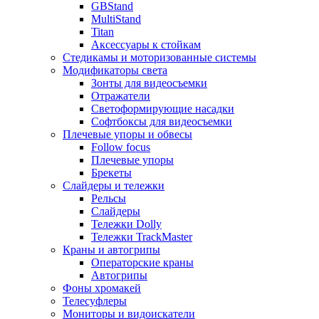
GBStand
MultiStand
Titan
Аксессуары к стойкам
Стедикамы и моторизованные системы
Модификаторы света
Зонты для видеосъемки
Отражатели
Светоформирующие насадки
Софтбоксы для видеосъемки
Плечевые упоры и обвесы
Follow focus
Плечевые упоры
Брекеты
Слайдеры и тележки
Рельсы
Слайдеры
Тележки Dolly
Тележки TrackMaster
Краны и автогрипы
Операторские краны
Автогрипы
Фоны хромакей
Телесуфлеры
Мониторы и видоискатели