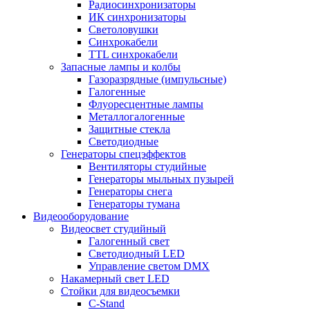
Радиосинхронизаторы
ИК синхронизаторы
Светоловушки
Синхрокабели
TTL синхрокабели
Запасные лампы и колбы
Газоразрядные (импульсные)
Галогенные
Флуоресцентные лампы
Металлогалогенные
Защитные стекла
Светодиодные
Генераторы спецэффектов
Вентиляторы студийные
Генераторы мыльных пузырей
Генераторы снега
Генераторы тумана
Видеооборудование
Видеосвет студийный
Галогенный свет
Светодиодный LED
Управление светом DMX
Накамерный свет LED
Стойки для видеосъемки
C-Stand