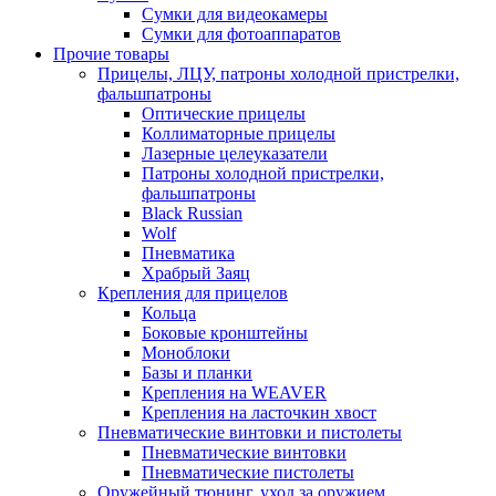
Сумки для видеокамеры
Сумки для фотоаппаратов
Прочие товары
Прицелы, ЛЦУ, патроны холодной пристрелки,
фальшпатроны
Оптические прицелы
Коллиматорные прицелы
Лазерные целеуказатели
Патроны холодной пристрелки,
фальшпатроны
Black Russian
Wolf
Пневматика
Храбрый Заяц
Крепления для прицелов
Кольца
Боковые кронштейны
Моноблоки
Базы и планки
Крепления на WEAVER
Крепления на ласточкин хвост
Пневматические винтовки и пистолеты
Пневматические винтовки
Пневматические пистолеты
Оружейный тюнинг, уход за оружием