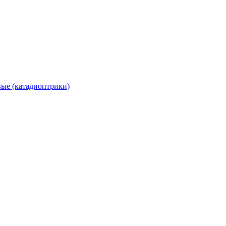
вые (катадиоптрики)