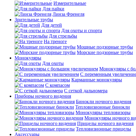
Измерительные
Для пайки
Линза Френеля
Зрительные трубы
Для детей
Для охоты и спорта
Для стрельбы
На треноге
Мощные подзорные трубы
Морские подзорные трубы
Монокуляры
Для охоты
Монокуляры с б
С переменным увеличени
Карманные монокуляры
С компасом
С сеткой дальномера
Приборы ночного видения
Бинокли ночного видения
Тепловизионные бинокли
Монокуляры тепловизоры
Монокуляры ночного ви
Прицелы ночного видения
Тепловизионные прицелы
Аксессуары