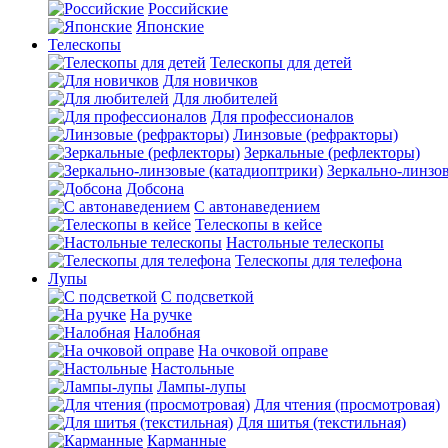
Российские
Японские
Телескопы
Телескопы для детей
Для новичков
Для любителей
Для профессионалов
Линзовые (рефракторы)
Зеркальные (рефлекторы)
Зеркально-линзо
Добсона
С автонаведением
Телескопы в кейсе
Настольные телескопы
Телескопы для телефона
Лупы
С подсветкой
На ручке
Налобная
На очковой оправе
Настольные
Лампы-лупы
Для чтения (просмотровая)
Для шитья (текстильная)
Карманные