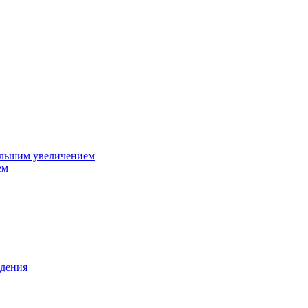
ольшим увеличением
ем
дения