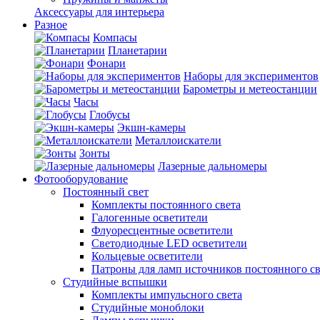
Аксессуары для интерьера
Разное
Компасы
Планетарии
Фонари
Наборы для экспериментов
Барометры и метеостанции
Часы
Глобусы
Экшн-камеры
Металлоискатели
Зонты
Лазерные дальномеры
Фотооборудование
Постоянный свет
Комплекты постоянного света
Галогенные осветители
Флуоресцентные осветители
Светодиодные LED осветители
Кольцевые осветители
Патроны для ламп источников постоянного св
Студийные вспышки
Комплекты импульсного света
Студийные моноблоки