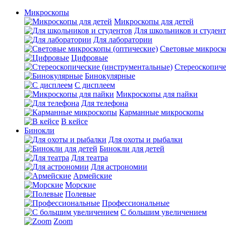
Микроскопы
Микроскопы для детей
Для школьников и студен
Для лаборатории
Световые микроск
Цифровые
Стереоскопиче
Бинокулярные
С дисплеем
Микроскопы для пайки
Для телефона
Карманные микроскопы
В кейсе
Бинокли
Для охоты и рыбалки
Бинокли для детей
Для театра
Для астрономии
Армейские
Морские
Полевые
Профессиональные
С большим увеличением
Zoom