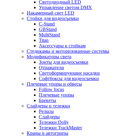
Светодиодный LED
Управление светом DMX
Накамерный свет LED
Стойки для видеосъемки
C-Stand
GBStand
MultiStand
Titan
Аксессуары к стойкам
Стедикамы и моторизованные системы
Модификаторы света
Зонты для видеосъемки
Отражатели
Светоформирующие насадки
Софтбоксы для видеосъемки
Плечевые упоры и обвесы
Follow focus
Плечевые упоры
Брекеты
Слайдеры и тележки
Рельсы
Слайдеры
Тележки Dolly
Тележки TrackMaster
Краны и автогрипы