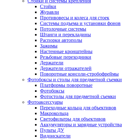
Стойки и системы крепления
Стойки
Журавли
Противовесы и колеса для стоек
Системы подъема и установки фонов
Потолочные системы
Штанги и перекладины
Распорки автополы
Зажимы
Настенные кронштейны
Резьбовые переходники
Держатели
Держатели отражателей
Поворотные консоли-стробофреймы
Фотобоксы и столы для предметной съемки
Платформы поворотные
Фотобоксы
Фотостолы для предметной съемки
Фотоаксессуары
Переходные кольца для объективов
Макрокольца
Светофильтры для объективов
Аккумуляторы и зарядные устройства
Пульты ДУ
Видоискатели