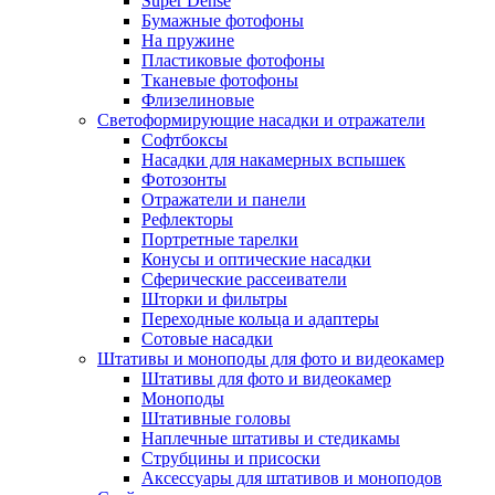
Super Dense
Бумажные фотофоны
На пружине
Пластиковые фотофоны
Тканевые фотофоны
Флизелиновые
Светоформирующие насадки и отражатели
Софтбоксы
Насадки для накамерных вспышек
Фотозонты
Отражатели и панели
Рефлекторы
Портретные тарелки
Конусы и оптические насадки
Сферические рассеиватели
Шторки и фильтры
Переходные кольца и адаптеры
Сотовые насадки
Штативы и моноподы для фото и видеокамер
Штативы для фото и видеокамер
Моноподы
Штативные головы
Наплечные штативы и стедикамы
Струбцины и присоски
Аксессуары для штативов и моноподов