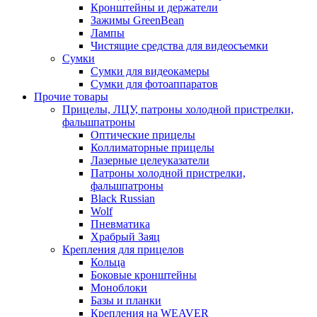
Кронштейны и держатели
Зажимы GreenBean
Лампы
Чистящие средства для видеосъемки
Сумки
Сумки для видеокамеры
Сумки для фотоаппаратов
Прочие товары
Прицелы, ЛЦУ, патроны холодной пристрелки,
фальшпатроны
Оптические прицелы
Коллиматорные прицелы
Лазерные целеуказатели
Патроны холодной пристрелки,
фальшпатроны
Black Russian
Wolf
Пневматика
Храбрый Заяц
Крепления для прицелов
Кольца
Боковые кронштейны
Моноблоки
Базы и планки
Крепления на WEAVER