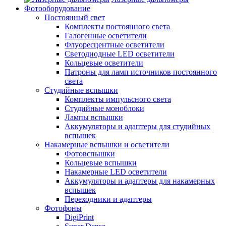
Фотооборудование
Постоянный свет
Комплекты постоянного света
Галогенные осветители
Флуоресцентные осветители
Светодиодные LED осветители
Кольцевые осветители
Патроны для ламп источников постоянного
света
Студийные вспышки
Комплекты импульсного света
Студийные моноблоки
Лампы вспышки
Аккумуляторы и адаптеры для студийных
вспышек
Накамерные вспышки и осветители
Фотовспышки
Кольцевые вспышки
Накамерные LED осветители
Аккумуляторы и адаптеры для накамерных
вспышек
Переходники и адаптеры
Фотофоны
DigiPrint