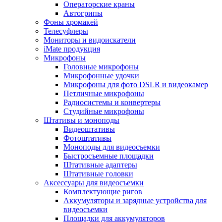
Операторские краны
Автогрипы
Фоны хромакей
Телесуфлеры
Мониторы и видоискатели
iMate продукция
Микрофоны
Головные микрофоны
Микрофонные удочки
Микрофоны для фото DSLR и видеокамер
Петличные микрофоны
Радиосистемы и конвертеры
Студийные микрофоны
Штативы и моноподы
Видеоштативы
Фотоштативы
Моноподы для видеосъемки
Быстросъемные площадки
Штативные адаптеры
Штативные головки
Аксессуары для видеосъемки
Комплектующие ригов
Аккумуляторы и зарядные устройства для
видеосъемки
Площадки для аккумуляторов