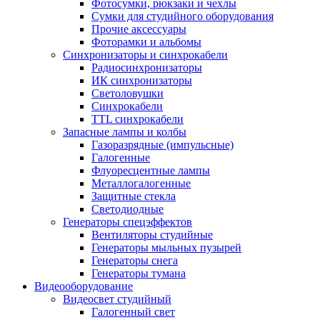
Фотосумки, рюкзаки и чехлы
Сумки для студийного оборудования
Прочие аксессуары
Фоторамки и альбомы
Синхронизаторы и синхрокабели
Радиосинхронизаторы
ИК синхронизаторы
Светоловушки
Синхрокабели
TTL синхрокабели
Запасные лампы и колбы
Газоразрядные (импульсные)
Галогенные
Флуоресцентные лампы
Металлогалогенные
Защитные стекла
Светодиодные
Генераторы спецэффектов
Вентиляторы студийные
Генераторы мыльных пузырей
Генераторы снега
Генераторы тумана
Видеооборудование
Видеосвет студийный
Галогенный свет